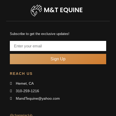
Subscribe to get the exclusive updates!
Sign Up
REACH US
Hemet, CA
310-259-1216
MandTequine@yahoo.com
@charreriaclub