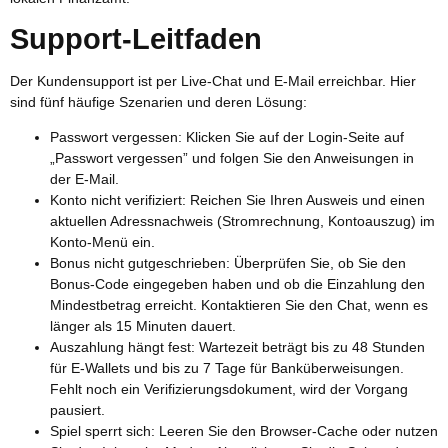
Support-Leitfaden
Der Kundensupport ist per Live-Chat und E-Mail erreichbar. Hier
sind fünf häufige Szenarien und deren Lösung:
Passwort vergessen:
Klicken Sie auf der Login-Seite auf
„Passwort vergessen” und folgen Sie den Anweisungen in
der E-Mail.
Konto nicht verifiziert:
Reichen Sie Ihren Ausweis und einen
aktuellen Adressnachweis (Stromrechnung, Kontoauszug) im
Konto-Menü ein.
Bonus nicht gutgeschrieben:
Überprüfen Sie, ob Sie den
Bonus-Code eingegeben haben und ob die Einzahlung den
Mindestbetrag erreicht. Kontaktieren Sie den Chat, wenn es
länger als 15 Minuten dauert.
Auszahlung hängt fest:
Wartezeit beträgt bis zu 48 Stunden
für E-Wallets und bis zu 7 Tage für Banküberweisungen.
Fehlt noch ein Verifizierungsdokument, wird der Vorgang
pausiert.
Spiel sperrt sich:
Leeren Sie den Browser-Cache oder nutzen