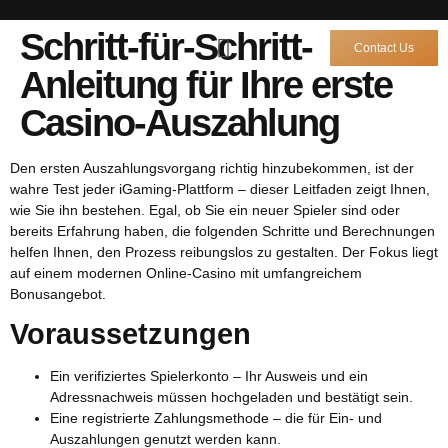
Schritt-für-Schritt-
Contact Us
Anleitung für Ihre erste
Horses for Sale
Horses Sold
Other Services
Casino-Auszahlung
Den ersten Auszahlungsvorgang richtig hinzubekommen, ist der
wahre Test jeder iGaming-Plattform – dieser Leitfaden zeigt Ihnen,
wie Sie ihn bestehen. Egal, ob Sie ein neuer Spieler sind oder
bereits Erfahrung haben, die folgenden Schritte und Berechnungen
helfen Ihnen, den Prozess reibungslos zu gestalten. Der Fokus liegt
auf einem modernen Online-Casino mit umfangreichem
Bonusangebot.
Voraussetzungen
Ein verifiziertes Spielerkonto – Ihr Ausweis und ein
Adressnachweis müssen hochgeladen und bestätigt sein.
Eine registrierte Zahlungsmethode – die für Ein- und
Auszahlungen genutzt werden kann.