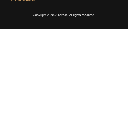
Copyright © 2023 horses, All rights reserved.