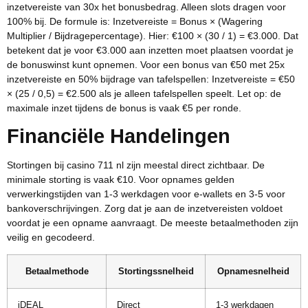
inzetvereiste van 30x het bonusbedrag. Alleen slots dragen voor
100% bij. De formule is:
Inzetvereiste = Bonus × (Wagering
Multiplier / Bijdragepercentage)
. Hier: €100 × (30 / 1) = €3.000. Dat
betekent dat je voor €3.000 aan inzetten moet plaatsen voordat je
de bonuswinst kunt opnemen. Voor een bonus van €50 met 25x
inzetvereiste en 50% bijdrage van tafelspellen: Inzetvereiste = €50
× (25 / 0,5) = €2.500 als je alleen tafelspellen speelt. Let op: de
maximale inzet tijdens de bonus is vaak €5 per ronde.
Financiële Handelingen
Stortingen bij casino 711 nl zijn meestal direct zichtbaar. De
minimale storting is vaak €10. Voor opnames gelden
verwerkingstijden van 1-3 werkdagen voor e-wallets en 3-5 voor
bankoverschrijvingen. Zorg dat je aan de inzetvereisten voldoet
voordat je een opname aanvraagt. De meeste betaalmethoden zijn
veilig en gecodeerd.
Betaalmethode
Stortingssnelheid
Opnamesnelheid
iDEAL
Direct
1-3 werkdagen