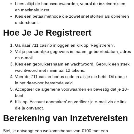
Lees altijd de bonusvoorwaarden, vooral de inzetvereisten
en maximale inzet.
Kies een betaalmethode die zowel snel storten als opnemen
ondersteunt.
Hoe Je Je Registreert
Ga naar
711 casino inloggen
en klik op ‘Registreren’.
Vul je persoonlijke gegevens in: naam, geboortedatum, adres
en e-mail.
Kies een gebruikersnaam en wachtwoord. Gebruik een sterk
wachtwoord met minimaal 12 tekens.
Voer de 711 casino bonus code in als je die hebt. Dit doe je
in het daarvoor bestemde veld.
Accepteer de algemene voorwaarden en bevestig dat je 18+
bent.
Klik op ‘Account aanmaken’ en verifieer je e-mail via de link
die je ontvangt.
Berekening van Inzetvereisten
Stel, je ontvangt een welkomstbonus van €100 met een