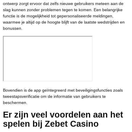
ontwerp zorgt ervoor dat zelfs nieuwe gebruikers meteen aan de
slag kunnen zonder problemen tegen te komen. Een belangrijke
functie is de mogelijkheid tot gepersonaliseerde meldingen,
waarmee je altijd op de hoogte blijft van de laatste wedstrijden en
bonussen.
Bovendien is de app geïntegreerd met beveiligingsfuncties zoals
tweestapsverificatie om de informatie van gebruikers te
beschermen.
Er zijn veel voordelen aan het
spelen bij Zebet Casino