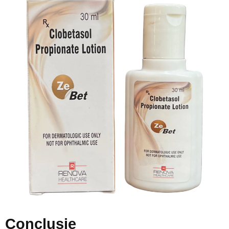
Conclusie