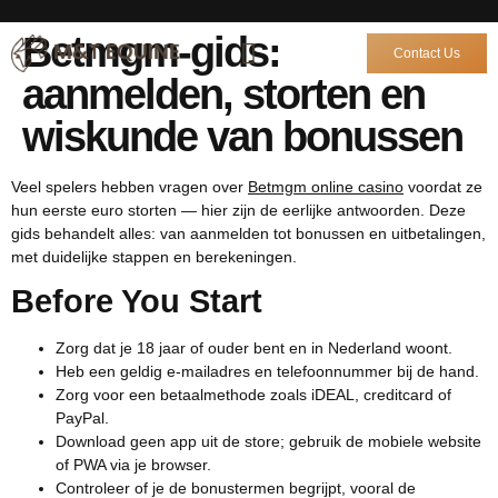
Betmgm-gids:
Contact Us
aanmelden, storten en
Horses for Sale
Horses Sold
Other Services
wiskunde van bonussen
Veel spelers hebben vragen over
Betmgm online casino
voordat ze
hun eerste euro storten — hier zijn de eerlijke antwoorden. Deze
gids behandelt alles: van aanmelden tot bonussen en uitbetalingen,
met duidelijke stappen en berekeningen.
Before You Start
Zorg dat je 18 jaar of ouder bent en in Nederland woont.
Heb een geldig e-mailadres en telefoonnummer bij de hand.
Zorg voor een betaalmethode zoals iDEAL, creditcard of
PayPal.
Download geen app uit de store; gebruik de mobiele website
of PWA via je browser.
Controleer of je de bonustermen begrijpt, vooral de