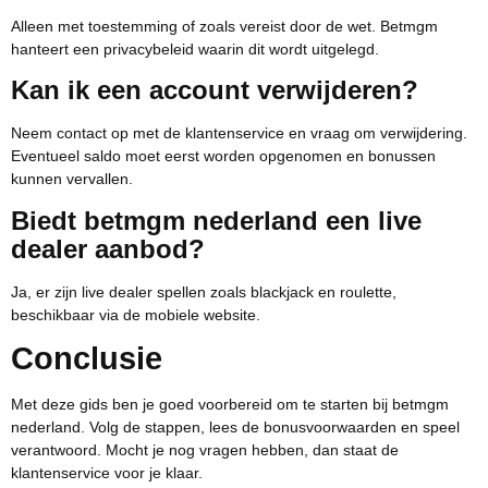
Alleen met toestemming of zoals vereist door de wet. Betmgm
hanteert een privacybeleid waarin dit wordt uitgelegd.
Kan ik een account verwijderen?
Neem contact op met de klantenservice en vraag om verwijdering.
Eventueel saldo moet eerst worden opgenomen en bonussen
kunnen vervallen.
Biedt betmgm nederland een live
dealer aanbod?
Ja, er zijn live dealer spellen zoals blackjack en roulette,
beschikbaar via de mobiele website.
Conclusie
Met deze gids ben je goed voorbereid om te starten bij betmgm
nederland. Volg de stappen, lees de bonusvoorwaarden en speel
verantwoord. Mocht je nog vragen hebben, dan staat de
klantenservice voor je klaar.