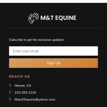
Subscribe to get the exclusive updates!
Sign Up
REACH US
Hemet, CA
310-259-1216
MandTequine@yahoo.com