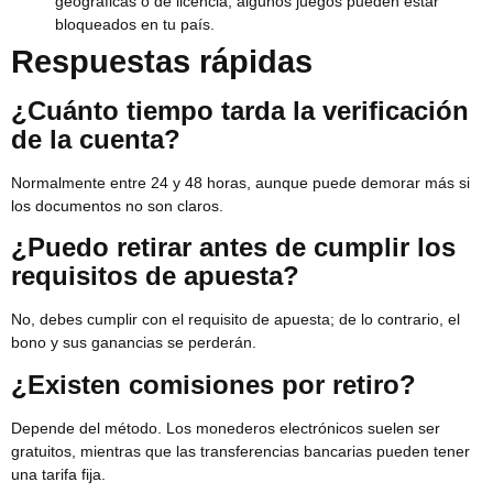
geográficas o de licencia; algunos juegos pueden estar
bloqueados en tu país.
Respuestas rápidas
¿Cuánto tiempo tarda la verificación
de la cuenta?
Normalmente entre 24 y 48 horas, aunque puede demorar más si
los documentos no son claros.
¿Puedo retirar antes de cumplir los
requisitos de apuesta?
No, debes cumplir con el requisito de apuesta; de lo contrario, el
bono y sus ganancias se perderán.
¿Existen comisiones por retiro?
Depende del método. Los monederos electrónicos suelen ser
gratuitos, mientras que las transferencias bancarias pueden tener
una tarifa fija.