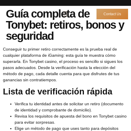
Guía completa de
Contact Us
Tonybet: retiros, bonos y
Horses for Sale
Horses Sold
Other Services
seguridad
Conseguir tu primer retiro correctamente es la prueba real de
cualquier plataforma de iGaming: esta guía te muestra cómo
superarla. En Tonybet casino, el proceso es sencillo si sigues los
pasos adecuados. Desde la verificación hasta la elección del
método de pago, cada detalle cuenta para que disfrutes de tus
ganancias sin contratiempos.
Lista de verificación rápida
Verifica tu identidad antes de solicitar un retiro (documento
de identidad y comprobante de domicilio).
Revisa los requisitos de apuesta del bono en Tonybet casino
para evitar sorpresas.
Elige un método de pago que uses tanto para depósitos