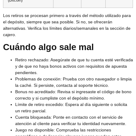
(Bitcoin)
Los retiros se procesan primero a través del método utilizado para
el depósito, siempre que sea posible. Si no, se ofrecerán
alternativas. Verifica los límites diarios/semanales en la sección de
cajero.
Cuándo algo sale mal
Retiro rechazado:
Asegúrate de que tu cuenta esté verificada
y de que no haya bonos activos con requisitos de apuesta
pendientes.
Problemas de conexión:
Prueba con otro navegador o limpia
la caché. Si persiste, contacta al soporte técnico.
Bonus no acreditado:
Revisa si ingresaste el código de bono
correcto y si cumpliste con el depósito mínimo.
Límite de retiro excedido:
Espera al día siguiente o solicita
un retiro parcial.
Cuenta bloqueada:
Ponte en contacto con el servicio de
atención al cliente para verificar tu identidad nuevamente.
Juego no disponible:
Comprueba las restricciones