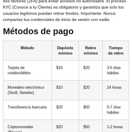
dos factores (2FA) para evitar accesos no autorizados. El proceso
KYC (Conoce a tu Cliente) es obligatorio y garantiza que solo los
usuarios legítimos puedan retirar fondos.
Importante:
Nunca
compartas tus credenciales de inicio de sesión con nadie.
Métodos de pago
Método
Depósito
Retiro
Tiempo
mínimo
mínimo
de retiro
Tarjeta de
$10
$20
3-5 días
crédito/débito
hábiles
Monedero electrónico
$10
$20
24 horas
(Skrill, Neteller)
Transferencia bancaria
$20
$50
5-7 días
hábiles
Criptomonedas
$20
$50
1-2 horas