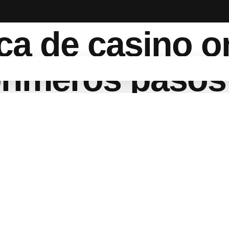
ca de casino o
 primeros pasos
resando a
Juegging
, esta guía cubre las funciones esenciales q
primero
porte, etc.) para la verificación.
nedero electrónico o criptomoneda).
ble (PC, smartphone o tableta).
Chrome, Firefox o Safari).