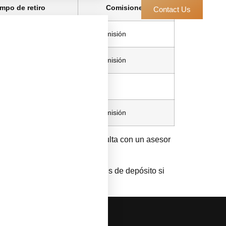
mpo de retiro
Comisiones
Contact Us
biles
Sin comisión
Sin comisión
biles
0-2 %
Sin comisión
n tu país de residencia. Consulta con un asesor
esponsable y establecer límites de depósito si