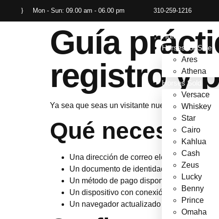
Mon - Sun: 09.00 am - 06.00 pm
310-259-1216
Guía prácti
Home
Horses for Sale
Ares
registro y
Athena
Horses Sold
Versace
Ya sea que seas un visitante nuevo o estés reg
Whiskey
Star
Qué necesitas 
Cairo
Kahlua
Cash
Una dirección de correo electrónico válida.
Zeus
Un documento de identidad oficial (DNI, pasa
Lucky
Un método de pago disponible (tarjeta, mo
Benny
Un dispositivo con conexión a internet esta
Prince
Un navegador actualizado (preferiblemente 
Omaha