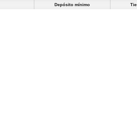
Depósito mínimo
Tie
10 €
1-3 días há
10 €
24 horas
20 €
3-5 días há
20 €
12 horas
o, las ganancias pueden estar sujetas a impuestos locales segú
 y aprovechar los bonos de bienvenida. Recuerda jugar de forma r