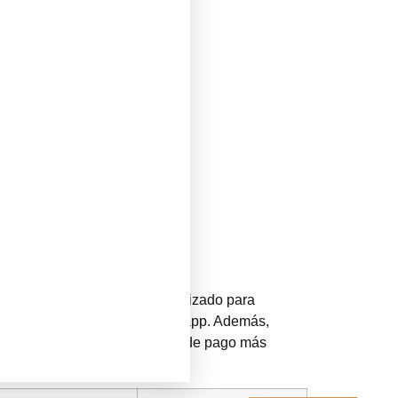
co.
conocidos. El sitio está optimizado para
n necesidad de descargar una app. Además,
ción, una tabla con los métodos de pago más