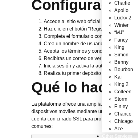
Configuración 
Charlie
Apollo
Lucky 2
Accede al sitio web oficial desde tu navega
Winter
Haz clic en el botón “Registrarse” o “Crear 
“MJ”
Completa el formulario con tus datos person
Fancy
Crea un nombre de usuario y una contraseñ
King
Acepta los términos y condiciones y confi
Simon
Recibirás un correo de verificación; haz cli
Benny
Inicia sesión y activa la autenticación en 
Bourbon
Realiza tu primer depósito seleccionando 
Kai
Qué lo hace de
King 2
Colleen
Storm
La plataforma ofrece una amplia selección de tr
Finley
dispositivos móviles mediante una aplicación w
Chance
cuenta con cifrado SSL para proteger tus datos y
Chicago
comunes:
Ace
Other Services