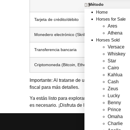
Método
Home
Horses for Sale
Tarjeta de crédito/débito
Ares
Athena
Monedero electrónico (Skrill, Neteller)
Horses Sold
Versace
Transferencia bancaria
Whiskey
Star
Criptomoneda (Bitcoin, Ethereum)
Cairo
Kahlua
Importante:
Al tratarse de una licencia de Curaza
Cash
fiscal para más detalles.
Zeus
Lucky
Ya estás listo para explorar la oferta de juegos
Benny
es necesario. ¡Disfruta de la experiencia!
Prince
Omaha
Charlie