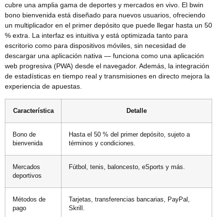
cubre una amplia gama de deportes y mercados en vivo. El bwin
bono bienvenida está diseñado para nuevos usuarios, ofreciendo
un multiplicador en el primer depósito que puede llegar hasta un 50
% extra. La interfaz es intuitiva y está optimizada tanto para
escritorio como para dispositivos móviles, sin necesidad de
descargar una aplicación nativa — funciona como una aplicación
web progresiva (PWA) desde el navegador. Además, la integración
de estadísticas en tiempo real y transmisiones en directo mejora la
experiencia de apuestas.
Característica
Detalle
Bono de
Hasta el 50 % del primer depósito, sujeto a
bienvenida
términos y condiciones.
Mercados
Fútbol, tenis, baloncesto, eSports y más.
deportivos
Métodos de
Tarjetas, transferencias bancarias, PayPal,
pago
Skrill.