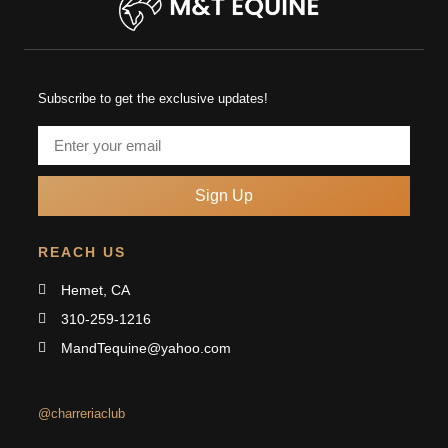
Subscribe to get the exclusive updates!
Sign Up
REACH US
Hemet, CA
310-259-1216
MandTequine@yahoo.com
@charreriaclub