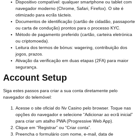
Dispositivo compatível: qualquer smartphone ou tablet com
navegador moderno (Chrome, Safari, Firefox). O site é
otimizado para ecrãs tácteis.
Documentos de identificação (cartão de cidadão, passaporte
ou carta de condução) prontos para o processo KYC.
Método de pagamento preferido (cartão, carteira eletrónica
ou criptomoeda).
Leitura dos termos de bónus: wagering, contribuição dos
jogos, prazos.
Ativação da verificação em duas etapas (2FA) para maior
segurança.
Account Setup
Siga estes passos para criar a sua conta diretamente pelo
navegador do telemóvel:
Acesse o site oficial do Nv Casino pelo browser. Toque nas
opções do navegador e selecione “Adicionar ao ecrã inicial”
para criar um atalho PWA (Progressive Web App).
Clique em “Registrar” ou “Criar conta”.
Preencha o formulário com nome, e-mail, data de