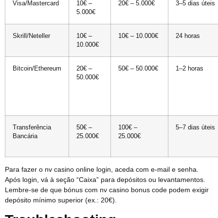
Visa/Mastercard
10€ –
20€ – 5.000€
3–5 dias úteis
5.000€
Skrill/Neteller
10€ –
10€ – 10.000€
24 horas
10.000€
Bitcoin/Ethereum
20€ –
50€ – 50.000€
1–2 horas
50.000€
Transferência
50€ –
100€ –
5–7 dias úteis
Bancária
25.000€
25.000€
Para fazer o nv casino online login, aceda com e-mail e senha.
Após login, vá à seção “Caixa” para depósitos ou levantamentos.
Lembre-se de que bónus com nv casino bonus code podem exigir
depósito mínimo superior (ex.: 20€).