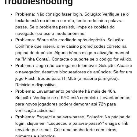
Troubleshooting
Problema:
Não consigo fazer login.
Solução:
Verifique se o
teclado está no idioma correto, tente redefinir a palavra-
passe. Se o problema persistir, limpe os cookies do
navegador ou use o modo anónimo.
Problema:
Bónus não creditado após depósito.
Solução:
Confirme que inseriu o nv casino promo codes correto na
página de depósito. Alguns bónus exigem ativação manual
na “Minha Conta”. Contacte o suporte se o código for válido.
Problema:
Jogo não carrega no telemóvel.
Solução:
Atualize
o navegador, desative bloqueadores de anúncios. Se for um
jogo Flash, troque para HTML5 (a maioria já migrou).
Reinicie o dispositivo.
Problema:
Levantamento pendente há mais de 48h.
Solução:
Verifique se o KYC está completo. Levantamentos
para novos jogadores podem demorar até 72h para
verificação adicional.
Problema:
Esqueci a palavra-passe.
Solução:
Na página de
login, clique em “Esqueceu a palavra-passe?” e siga o link
enviado por e-mail. Crie uma senha forte com letras,
números e símbolos.