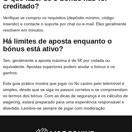
creditado?
Verifique se cumpriu os requisitos (depósito mínimo, código
inserido) e contacte o suporte por chat ou e-mail. Eles geralmente
resolvem em minutos.
Há limites de aposta enquanto o
bónus está ativo?
Sim, geralmente a aposta máxima é de 5€ por rodada ou
equivalente. Apostas superiores podem anular o bónus e os
ganhos.
Este guia prático mostra que jogar no Nv casino pelo telemóvel é
simples, desde que se siga os passos corretos e se compreendam
os termos dos bónus. Com as dicas de segurança e os cálculos de
wagering, estará preparado para uma experiência responsável e
divertida. Lembre-se sempre de jogar com moderação.