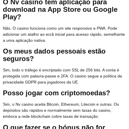
O Nv casino tem aplicação para
download na App Store ou Google
Play?
Não. O casino funciona como um site responsivo e PWA. Pode
adicionar um atalho ao ecrã inicial para acesso rápido, semelhante
a uma aplicação nativa.
Os meus dados pessoais estão
seguros?
Sim, todo o tráfego é encriptado com SSL de 256 bits. A conta é
protegida com palavra-passe e 2FA. O casino segue a política de
privacidade GDPR para jogadores da UE.
Posso jogar com criptomoedas?
Sim, o Nv casino aceita Bitcoin, Ethereum, Litecoin e outras. Os
depósitos são rápidos e normalmente sem taxas do casino,
embora a rede blockchain cobre taxas de transação.
O que fazer se o bónus não for