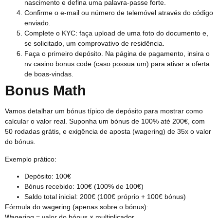
nascimento e defina uma palavra-passe forte.
Confirme o e-mail ou número de telemóvel através do código
enviado.
Complete o KYC: faça upload de uma foto do documento e,
se solicitado, um comprovativo de residência.
Faça o primeiro depósito. Na página de pagamento, insira o
nv casino bonus code (caso possua um) para ativar a oferta
de boas-vindas.
Bonus Math
Vamos detalhar um bónus típico de depósito para mostrar como
calcular o valor real. Suponha um bónus de 100% até 200€, com
50 rodadas grátis, e exigência de aposta (wagering) de 35x o valor
do bónus.
Exemplo prático:
Depósito: 100€
Bónus recebido: 100€ (100% de 100€)
Saldo total inicial: 200€ (100€ próprio + 100€ bónus)
Fórmula do wagering (apenas sobre o bónus):
Wagering = valor do bónus × multiplicador