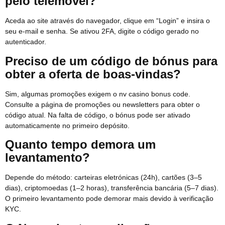
pelo telemóvel?
Aceda ao site através do navegador, clique em “Login” e insira o
seu e-mail e senha. Se ativou 2FA, digite o código gerado no
autenticador.
Preciso de um código de bónus para
obter a oferta de boas-vindas?
Sim, algumas promoções exigem o nv casino bonus code.
Consulte a página de promoções ou newsletters para obter o
código atual. Na falta de código, o bónus pode ser ativado
automaticamente no primeiro depósito.
Quanto tempo demora um
levantamento?
Depende do método: carteiras eletrónicas (24h), cartões (3–5
dias), criptomoedas (1–2 horas), transferência bancária (5–7 dias).
O primeiro levantamento pode demorar mais devido à verificação
KYC.