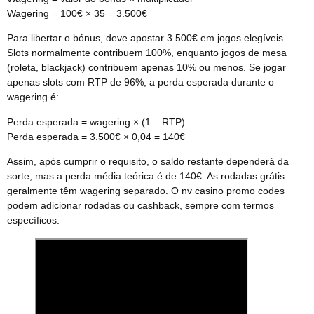
Wagering = 100€ × 35 = 3.500€
Para libertar o bónus, deve apostar 3.500€ em jogos elegíveis.
Slots normalmente contribuem 100%, enquanto jogos de mesa
(roleta, blackjack) contribuem apenas 10% ou menos. Se jogar
apenas slots com RTP de 96%, a perda esperada durante o
wagering é:
Perda esperada = wagering × (1 – RTP)
Perda esperada = 3.500€ × 0,04 = 140€
Assim, após cumprir o requisito, o saldo restante dependerá da
sorte, mas a perda média teórica é de 140€. As rodadas grátis
geralmente têm wagering separado. O nv casino promo codes
podem adicionar rodadas ou cashback, sempre com termos
específicos.