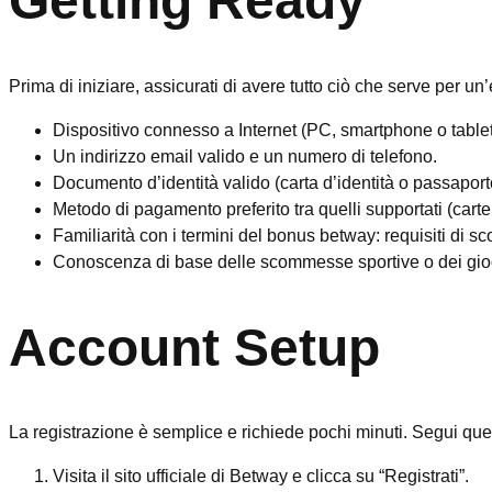
Getting Ready
Prima di iniziare, assicurati di avere tutto ciò che serve per un’
Dispositivo connesso a Internet (PC, smartphone o tablet
Un indirizzo email valido e un numero di telefono.
Documento d’identità valido (carta d’identità o passaport
Metodo di pagamento preferito tra quelli supportati (carte,
Familiarità con i termini del bonus betway: requisiti d
Conoscenza di base delle scommesse sportive o dei gioch
Account Setup
La registrazione è semplice e richiede pochi minuti. Segui que
Visita il sito ufficiale di Betway e clicca su “Registrati”.