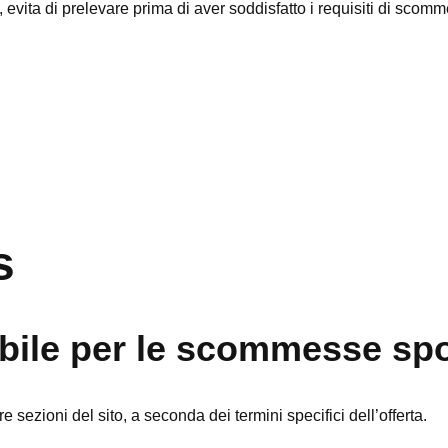
e, evita di prelevare prima di aver soddisfatto i requisiti di scom
s
ibile per le scommesse spo
e sezioni del sito, a seconda dei termini specifici dell’offerta.