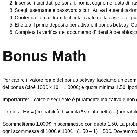
Inserisci i tuoi dati personali: nome, cognome, data di nas
Scegli username e password sicuri. Attiva l’autenticazion
Conferma l’email tramite il link inviato nella casella di po
Effettua il primo deposito per attivare il bonus betway. Co
Completa la verifica del documento d’identità per sbloccar
Bonus Math
Per capire il valore reale del bonus betway, facciamo un ese
del bonus (cioè 100€ x 10 = 1.000€) e quota minima 1.50. Ipoti
Importante:
Il calcolo seguente è puramente indicativo e non ga
Formula: EV = (probabilità di vincita * vincita netta) – (probabili
Scommettiamo 1.000€ in scommesse con quota 1.50. La probabil
ogni scommessa di 100€ è 100€ * (1.50 – 1) = 50€. Dovremmo