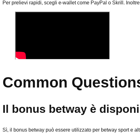
Per prelievi rapidi, scegli e-wallet come PayPal o Skrill. Inoltr
Common Question
Il bonus betway è dispon
Sì, il bonus betway può essere utilizzato per betway sport e altr