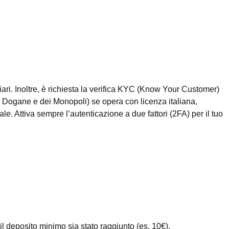
nziari. Inoltre, è richiesta la verifica KYC (Know Your Customer)
lle Dogane e dei Monopoli) se opera con licenza italiana,
e. Attiva sempre l’autenticazione a due fattori (2FA) per il tuo
il deposito minimo sia stato raggiunto (es. 10€).