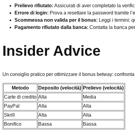
Prelievo rifiutato:
Assicurati di aver completato la veri
Errore di login:
Prova a resettare la password tramite l’e
Scommessa non valida per il bonus:
Leggi i termini: 
Pagamento rifiutato dalla banca:
Contatta la banca per
Insider Advice
Un consiglio pratico per ottimizzare il bonus betway: confronta 
Metodo
Deposito (velocità)
Prelievo (velocità)
Carte di credito
Alta
Media
PayPal
Alta
Alta
Skrill
Alta
Alta
Bonifico
Bassa
Bassa