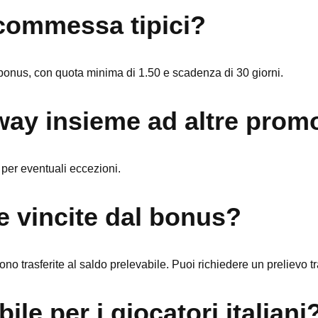
 scommessa tipici?
l bonus, con quota minima di 1.50 e scadenza di 30 giorni.
way insieme ad altre prom
per eventuali eccezioni.
e vincite dal bonus?
no trasferite al saldo prelevabile. Puoi richiedere un prelievo tr
le per i giocatori italiani