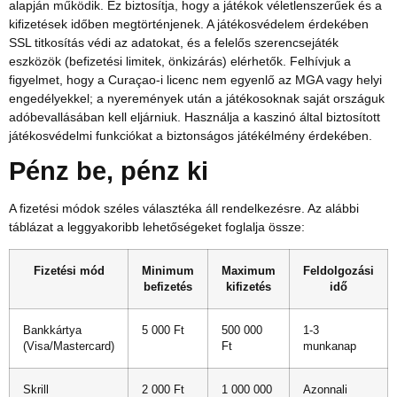
alapján működik. Ez biztosítja, hogy a játékok véletlenszerűek és a
kifizetések időben megtörténjenek. A játékosvédelem érdekében
SSL titkosítás védi az adatokat, és a felelős szerencsejáték
eszközök (befizetési limitek, önkizárás) elérhetők. Felhívjuk a
figyelmet, hogy a Curaçao-i licenc nem egyenlő az MGA vagy helyi
engedélyekkel; a nyeremények után a játékosoknak saját országuk
adóbevallásában kell eljárniuk. Használja a kaszinó által biztosított
játékosvédelmi funkciókat a biztonságos játékélmény érdekében.
Pénz be, pénz ki
A fizetési módok széles választéka áll rendelkezésre. Az alábbi
táblázat a leggyakoribb lehetőségeket foglalja össze:
Fizetési mód
Minimum
Maximum
Feldolgozási
befizetés
kifizetés
idő
Bankkártya
5 000 Ft
500 000
1-3
(Visa/Mastercard)
Ft
munkanap
Skrill
2 000 Ft
1 000 000
Azonnali