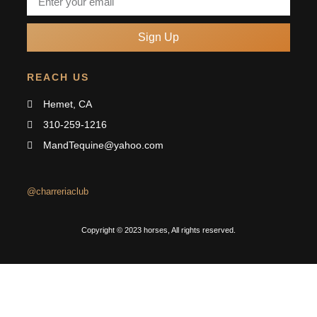
Sign Up
REACH US
Hemet, CA
310-259-1216
MandTequine@yahoo.com
@charreriaclub
Copyright © 2023 horses, All rights reserved.