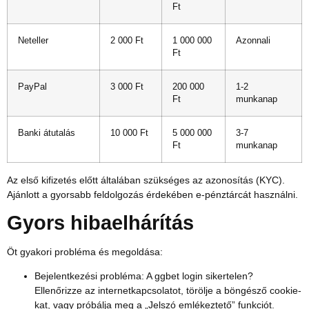
Ft
Neteller
2 000 Ft
1 000 000
Azonnali
Ft
PayPal
3 000 Ft
200 000
1-2
Ft
munkanap
Banki átutalás
10 000 Ft
5 000 000
3-7
Ft
munkanap
Az első kifizetés előtt általában szükséges az azonosítás (KYC).
Ajánlott a gyorsabb feldolgozás érdekében e-pénztárcát használni.
Gyors hibaelhárítás
Öt gyakori probléma és megoldása:
Bejelentkezési probléma:
A ggbet login sikertelen?
Ellenőrizze az internetkapcsolatot, törölje a böngésző cookie-
kat, vagy próbálja meg a „Jelszó emlékeztető” funkciót.