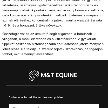
kifizetések, személyes ügyfélmenedzser, exkluzív bónuszok és
kaszinóajándékok. A pontokat készpénzre vagy bónuszra válthatja,
de a konverziós arány szintenként változik. Érdemes a magasabb
szintek eléréséhez koncentrálni a játékot, mert a visszatérési ráta
(RTP) és a bónuszok értéke növekszik.
Összefoglalva: ez az útmutató segít eligazodni a bónuszok
világában, a mobil elérésben és a kifizetésekben. A gyakorlati
tippeket használva biztonságosabb és tudatosabb játékélményben
lehet része. Ne feledje, a szerencsejáték szórakozás, ne fogadjon
többet, mint amennyit elveszíthet.
Subscribe to get the exclusive updates!