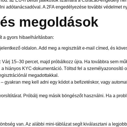
udnod: az EU-n belüli játékosok számára a Curacao-engedély n
álni adótanácsadóval. A 2FA engedélyezése további védelmet nyúj
 és megoldások
ít a gyors hibaelhárításban:
 bejelentkező oldalon. Add meg a regisztrált e-mail címed, és köv
:
Várj 15–30 percet, majd próbálkozz újra. Ha továbbra sem működ
 hiányos KYC-dokumentáció. Töltsd fel a személyazonosító ok
egisztrációnál megadottakkal.
 – gyakran meg kell adni egy kódot a befizetéskor, vagy automat
yorsítótárat. Próbálj meg másik böngészőt használni. Ha a problé
lönbség van. Az alábbi mini-táblázat segít kiválasztani a legjo