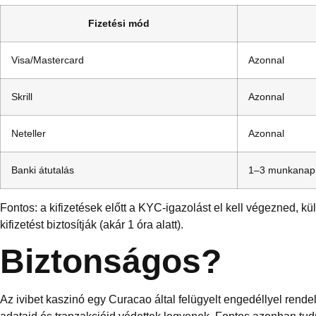
Fizetési mód
Visa/Mastercard
Azonnal
Skrill
Azonnal
Neteller
Azonnal
Banki átutalás
1–3 munkanap
Fontos: a kifizetések előtt a KYC-igazolást el kell végezned, k
kifizetést biztosítják (akár 1 óra alatt).
Biztonságos?
Az ivibet kaszinó egy Curacao által felügyelt engedéllyel rende