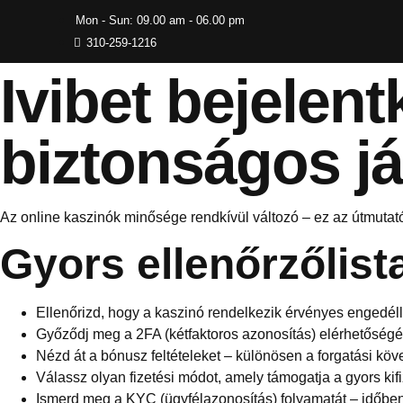
Mon - Sun: 09.00 am - 06.00 pm
310-259-1216
Ivibet bejelen
biztonságos j
Az online kaszinók minősége rendkívül változó – ez az útmutató
Gyors ellenőrzőlist
Ellenőrizd, hogy a kaszinó rendelkezik érvényes engedéll
Győződj meg a 2FA (kétfaktoros azonosítás) elérhetőségé
Nézd át a bónusz feltételeket – különösen a forgatási köv
Válassz olyan fizetési módot, amely támogatja a gyors kif
Ismerd meg a KYC (ügyfélazonosítás) folyamatát – időben