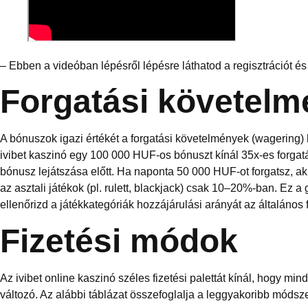
– Ebben a videóban lépésről lépésre láthatod a regisztrációt és 
Forgatási követelm
A bónuszok igazi értékét a forgatási követelmények (wagering) 
ivibet kaszinó egy 100 000 HUF-os bónuszt kínál 35x-es forgatá
bónusz lejátszása előtt. Ha naponta 50 000 HUF-ot forgatsz, ak
az asztali játékok (pl. rulett, blackjack) csak 10–20%-ban. Ez a
ellenőrizd a játékkategóriák hozzájárulási arányát az általános 
Fizetési módok
Az ivibet online kaszinó széles fizetési palettát kínál, hogy m
változó. Az alábbi táblázat összefoglalja a leggyakoribb módsz