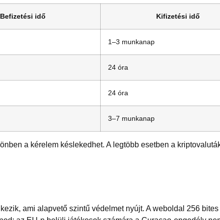
Befizetési idő
Kifizetési idő
1–3 munkanap
24 óra
24 óra
3–7 munkanap
ülönben a kérelem késlekedhet. A legtöbb esetben a kriptovalutá
lkezik, ami alapvető szintű védelmet nyújt. A weboldal 256 bites