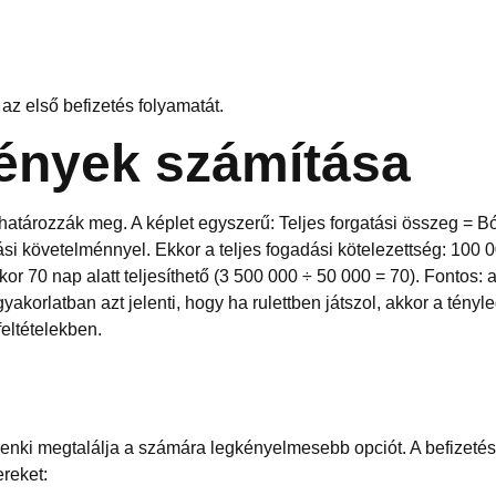
az első befizetés folyamatát.
ények számítása
határozzák meg. A képlet egyszerű: Teljes forgatási összeg = B
si követelménnyel. Ekkor a teljes fogadási kötelezettség: 100 
kor 70 nap alatt teljesíthető (3 500 000 ÷ 50 000 = 70). Fonto
 gyakorlatban azt jelenti, hogy ha rulettben játszol, akkor a té
feltételekben.
indenki megtalálja a számára legkényelmesebb opciót. A befizetés
ereket: