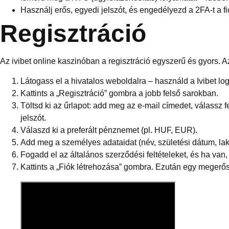
Használj erős, egyedi jelszót, és engedélyezd a 2FA-t a 
Regisztráció
Az ivibet online kaszinóban a regisztráció egyszerű és gyors. A
Látogass el a hivatalos weboldalra – használd a
Ivibet lo
Kattints a „Regisztráció” gombra a jobb felső sarokban.
Töltsd ki az űrlapot: add meg az e-mail címedet, válassz f
jelszót.
Válaszd ki a preferált pénznemet (pl. HUF, EUR).
Add meg a személyes adataidat (név, születési dátum, la
Fogadd el az általános szerződési feltételeket, és ha van
Kattints a „Fiók létrehozása” gombra. Ezután egy megerősít