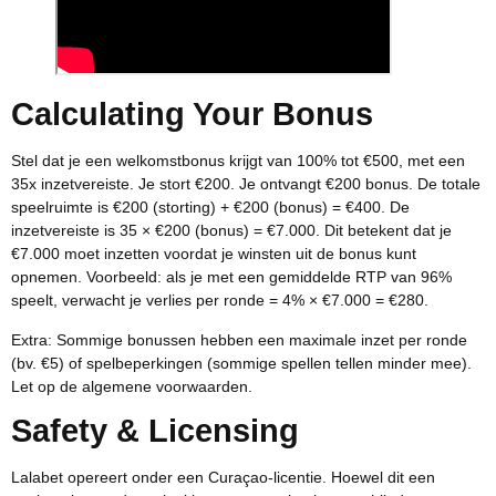
Calculating Your Bonus
Stel dat je een welkomstbonus krijgt van 100% tot €500, met een
35x inzetvereiste. Je stort €200. Je ontvangt €200 bonus. De totale
speelruimte is €200 (storting) + €200 (bonus) = €400. De
inzetvereiste is 35 × €200 (bonus) = €7.000. Dit betekent dat je
€7.000 moet inzetten voordat je winsten uit de bonus kunt
opnemen. Voorbeeld: als je met een gemiddelde RTP van 96%
speelt, verwacht je verlies per ronde = 4% × €7.000 = €280.
Extra: Sommige bonussen hebben een maximale inzet per ronde
(bv. €5) of spelbeperkingen (sommige spellen tellen minder mee).
Let op de algemene voorwaarden.
Safety & Licensing
Lalabet opereert onder een Curaçao‑licentie. Hoewel dit een