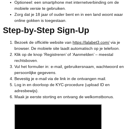
Optioneel: een smartphone met internetverbinding om de
mobiele versie te gebruiken.
Zorg dat je 18 jaar of ouder bent en in een land woont waar
online gokken is toegestaan.
Step-by-Step Sign-Up
Bezoek de officiële website van
https://lalabet3.com/
via je
browser. De mobiele site laadt automatisch op je telefoon.
Klik op de knop ‘Registreren’ of ‘Aanmelden’ – meestal
rechtsboven.
Vul het formulier in: e‑mail, gebruikersnaam, wachtwoord en
persoonlijke gegevens.
Bevestig je e‑mail via de link in de ontvangen mail.
Log in en doorloop de KYC‑procedure (upload ID en
adresbewijs).
Maak je eerste storting en ontvang de welkomstbonus.