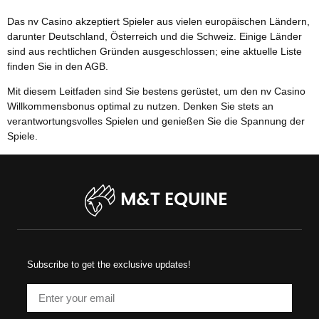
Das nv Casino akzeptiert Spieler aus vielen europäischen Ländern,
darunter Deutschland, Österreich und die Schweiz. Einige Länder
sind aus rechtlichen Gründen ausgeschlossen; eine aktuelle Liste
finden Sie in den AGB.
Mit diesem Leitfaden sind Sie bestens gerüstet, um den nv Casino
Willkommensbonus optimal zu nutzen. Denken Sie stets an
verantwortungsvolles Spielen und genießen Sie die Spannung der
Spiele.
Subscribe to get the exclusive updates!