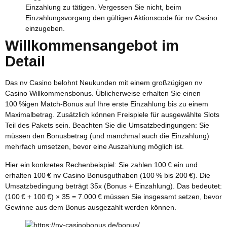
Einzahlung zu tätigen. Vergessen Sie nicht, beim
Einzahlungsvorgang den gültigen Aktionscode für nv Casino
einzugeben.
Willkommensangebot im
Detail
Das nv Casino belohnt Neukunden mit einem großzügigen nv
Casino Willkommensbonus. Üblicherweise erhalten Sie einen
100 %igen Match-Bonus auf Ihre erste Einzahlung bis zu einem
Maximalbetrag. Zusätzlich können Freispiele für ausgewählte Slots
Teil des Pakets sein. Beachten Sie die Umsatzbedingungen: Sie
müssen den Bonusbetrag (und manchmal auch die Einzahlung)
mehrfach umsetzen, bevor eine Auszahlung möglich ist.
Hier ein konkretes Rechenbeispiel: Sie zahlen 100 € ein und
erhalten 100 € nv Casino Bonusguthaben (100 % bis 200 €). Die
Umsatzbedingung beträgt 35x (Bonus + Einzahlung). Das bedeutet:
(100 € + 100 €) × 35 = 7.000 € müssen Sie insgesamt setzen, bevor
Gewinne aus dem Bonus ausgezahlt werden können.