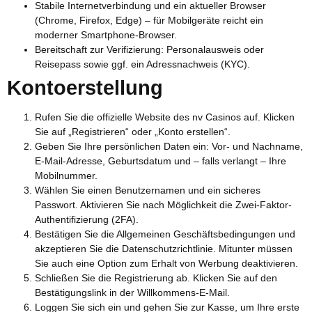
Stabile Internetverbindung und ein aktueller Browser
(Chrome, Firefox, Edge) – für Mobilgeräte reicht ein
moderner Smartphone-Browser.
Bereitschaft zur Verifizierung: Personalausweis oder
Reisepass sowie ggf. ein Adressnachweis (KYC).
Kontoerstellung
Rufen Sie die offizielle Website des nv Casinos auf. Klicken
Sie auf „Registrieren“ oder „Konto erstellen“.
Geben Sie Ihre persönlichen Daten ein: Vor‑ und Nachname,
E‑Mail-Adresse, Geburtsdatum und – falls verlangt – Ihre
Mobilnummer.
Wählen Sie einen Benutzernamen und ein sicheres
Passwort. Aktivieren Sie nach Möglichkeit die Zwei-Faktor-
Authentifizierung (2FA).
Bestätigen Sie die Allgemeinen Geschäftsbedingungen und
akzeptieren Sie die Datenschutzrichtlinie. Mitunter müssen
Sie auch eine Option zum Erhalt von Werbung deaktivieren.
Schließen Sie die Registrierung ab. Klicken Sie auf den
Bestätigungslink in der Willkommens-E-Mail.
Loggen Sie sich ein und gehen Sie zur Kasse, um Ihre erste