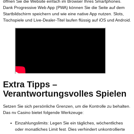
öffnen Sie die Website einfach im Browser Ihres Smartphones.
Dank Progressive Web App (PWA) können Sie die Seite auf dem
Startbildschirm speichern und wie eine native App nutzen. Slots,
Tischspiele und Live-Dealer-Titel laufen flüssig auf iOS und Android.
Extra Tipps –
Verantwortungsvolles Spielen
Setzen Sie sich persönliche Grenzen, um die Kontrolle zu behalten.
Das nv Casino bietet folgende Werkzeuge:
Einzahlungslimits:
Legen Sie ein tägliches, wöchentliches
oder monatliches Limit fest. Dies verhindert unkontrollierte