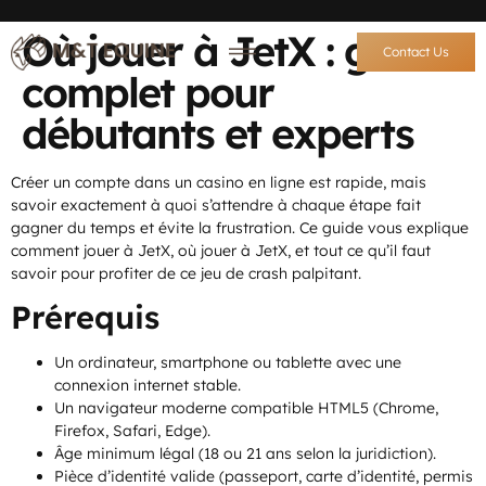
Où jouer à JetX : guide
Contact Us
complet pour
débutants et experts
Créer un compte dans un casino en ligne est rapide, mais
savoir exactement à quoi s’attendre à chaque étape fait
gagner du temps et évite la frustration. Ce guide vous explique
comment jouer à JetX, où jouer à JetX, et tout ce qu’il faut
savoir pour profiter de ce jeu de crash palpitant.
Prérequis
Un ordinateur, smartphone ou tablette avec une
connexion internet stable.
Un navigateur moderne compatible HTML5 (Chrome,
Firefox, Safari, Edge).
Âge minimum légal (18 ou 21 ans selon la juridiction).
Pièce d’identité valide (passeport, carte d’identité, permis