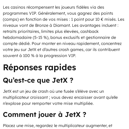
Les casinos récompensent les joueurs fidèles via des
programmes VIP. Généralement, vous gagnez des points
(comps) en fonction de vos mises : 1 point pour 10 € misés. Les
niveaux vont de Bronze à Diamant. Les avantages incluent :
retraits prioritaires, limites plus élevées, cashback
hebdomadaire (5-15 %), bonus exclusifs et gestionnaire de
compte dédié. Pour monter en niveau rapidement, concentrez
votre jeu sur JetX et d’autres crash games, car ils contribuent
souvent à 100 % à la progression VIP.
Réponses rapides
Qu’est-ce que JetX ?
JetX est un jeu de crash où une fusée s’élève avec un
multiplicateur croissant ; vous devez encaisser avant qu’elle
n’explose pour remporter votre mise multipliée.
Comment jouer à JetX ?
Placez une mise, regardez le multiplicateur augmenter, et