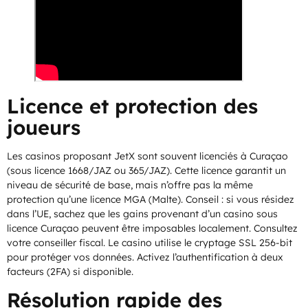
Licence et protection des
joueurs
Les casinos proposant JetX sont souvent licenciés à Curaçao
(sous licence 1668/JAZ ou 365/JAZ). Cette licence garantit un
niveau de sécurité de base, mais n’offre pas la même
protection qu’une licence MGA (Malte). Conseil : si vous résidez
dans l’UE, sachez que les gains provenant d’un casino sous
licence Curaçao peuvent être imposables localement. Consultez
votre conseiller fiscal. Le casino utilise le cryptage SSL 256-bit
pour protéger vos données. Activez l’authentification à deux
facteurs (2FA) si disponible.
Résolution rapide des