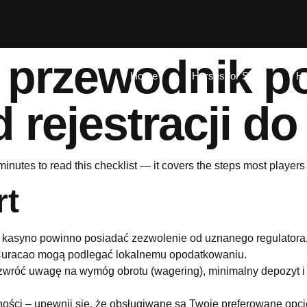
 przewodnik po
Home
Horses for Sale
Ho
 rejestracji do
minutes to read this checklist — it covers the steps most players 
rt
e kasyno powinno posiadać zezwolenie od uznanego regulatora,
i Curacao mogą podlegać lokalnemu opodatkowaniu.
 zwróć uwagę na wymóg obrotu (wagering), minimalny depozyt i
ności – upewnij się, że obsługiwane są Twoje preferowane opcje,