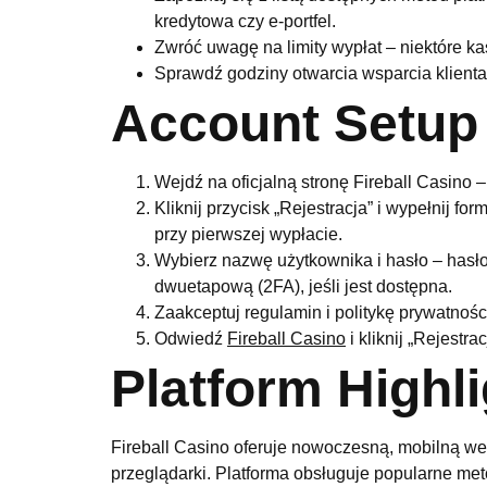
kredytowa czy e-portfel.
Zwróć uwagę na limity wypłat – niektóre ka
Sprawdź godziny otwarcia wsparcia klienta 
Account Setup
Wejdź na oficjalną stronę Fireball Casino –
Kliknij przycisk „Rejestracja” i wypełnij 
przy pierwszej wypłacie.
Wybierz nazwę użytkownika i hasło – hasło
dwuetapową (2FA), jeśli jest dostępna.
Zaakceptuj regulamin i politykę prywatnoś
Odwiedź
Fireball Casino
i kliknij „Rejestr
Platform Highl
Fireball Casino oferuje nowoczesną, mobilną wer
przeglądarki. Platforma obsługuje popularne metod