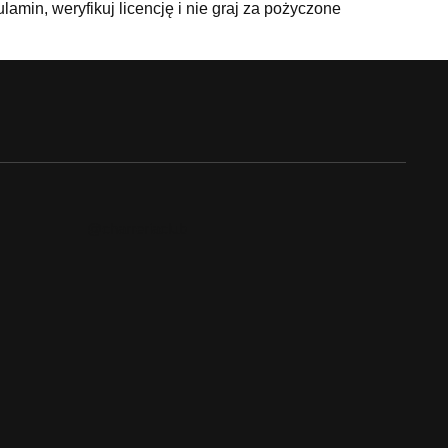
min, weryfikuj licencję i nie graj za pożyczone
@charreriaclub