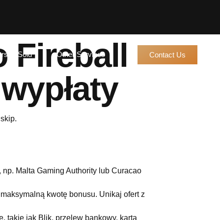
 Fireball
rses Sold
Other Services
Contact Us
 wypłaty
skip.
 np. Malta Gaming Authority lub Curacao
 maksymalną kwotę bonusu. Unikaj ofert z
 takie jak Blik, przelew bankowy, karta