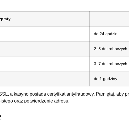
płaty
do 24 godzin
2–5 dni roboczych
3–7 dni roboczych
do 1 godziny
SL, a kasyno posiada certyfikat antyfraudowy. Pamiętaj, aby p
istego oraz potwierdzenie adresu.
e