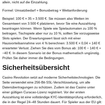
allein, nicht auf die Einzahlung.
Formel:
Umsatzbedarf = Bonusbetrag × Wettanforderung
Beispiel: 100 € × 35 = 3.500 €. Sie müssen also Wetten im
Gesamtwert von 3.500 € platzieren, bevor Sie eine Auszahlung
beantragen können. Wenn Spiele wie Spielautomaten zu 100 %
beitragen, Tischspiele aber nur zu 10 %, sollten Sie vorzugsweise
Slots spielen. Der Erwartungswert lässt sich mit einer
Hausvorteilsannahme von 4 % berechnen: 3.500 € × 0,04 = 140 €
erwarteter Verlust. Ziehen Sie dies vom Bonus ab: 100 € − 140 € =
−40 €. In diesem Szenario ist der Bonus mathematisch ungünstig.
Prüfen Sie daher immer die Bedingungen.
Sicherheitsübersicht
Casino Revolution setzt auf moderne Sicherheitstechnologien. Die
Seite verwendet eine 256-Bit-SSL-Verschlüsselung, um alle
Datenübertragungen zu schützen. Zudem ist das Casino unter
einer gültigen Curacao-Lizenz registriert. Vor der ersten
Auszahlung ist eine vollständige KYC-Identitätsprüfung erforderlich,
die in der Regel 24–48 Stunden dauert. Für Spieler aus der EU gilt: