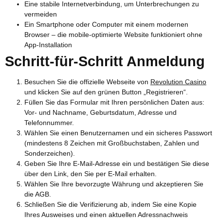
Eine stabile Internetverbindung, um Unterbrechungen zu
vermeiden
Ein Smartphone oder Computer mit einem modernen
Browser – die mobile-optimierte Website funktioniert ohne
App-Installation
Schritt-für-Schritt Anmeldung
Besuchen Sie die offizielle Webseite von
Revolution Casino
und klicken Sie auf den grünen Button „Registrieren“.
Füllen Sie das Formular mit Ihren persönlichen Daten aus:
Vor- und Nachname, Geburtsdatum, Adresse und
Telefonnummer.
Wählen Sie einen Benutzernamen und ein sicheres Passwort
(mindestens 8 Zeichen mit Großbuchstaben, Zahlen und
Sonderzeichen).
Geben Sie Ihre E-Mail-Adresse ein und bestätigen Sie diese
über den Link, den Sie per E-Mail erhalten.
Wählen Sie Ihre bevorzugte Währung und akzeptieren Sie
die AGB.
Schließen Sie die Verifizierung ab, indem Sie eine Kopie
Ihres Ausweises und einen aktuellen Adressnachweis