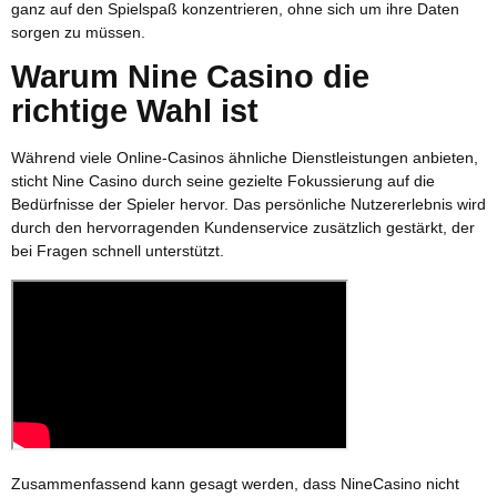
ganz auf den Spielspaß konzentrieren, ohne sich um ihre Daten
sorgen zu müssen.
Warum Nine Casino die
richtige Wahl ist
Während viele Online-Casinos ähnliche Dienstleistungen anbieten,
sticht Nine Casino durch seine gezielte Fokussierung auf die
Bedürfnisse der Spieler hervor. Das persönliche Nutzererlebnis wird
durch den hervorragenden Kundenservice zusätzlich gestärkt, der
bei Fragen schnell unterstützt.
Zusammenfassend kann gesagt werden, dass NineCasino nicht