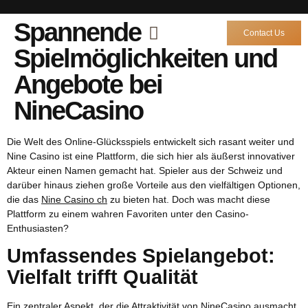
Spannende
Contact Us
Spielmöglichkeiten und
Horses for Sale
Horses Sold
Other Services
Angebote bei
NineCasino
Die Welt des Online-Glücksspiels entwickelt sich rasant weiter und
Nine Casino ist eine Plattform, die sich hier als äußerst innovativer
Akteur einen Namen gemacht hat. Spieler aus der Schweiz und
darüber hinaus ziehen große Vorteile aus den vielfältigen Optionen,
die das
Nine Casino ch
zu bieten hat. Doch was macht diese
Plattform zu einem wahren Favoriten unter den Casino-
Enthusiasten?
Umfassendes Spielangebot:
Vielfalt trifft Qualität
Ein zentraler Aspekt, der die Attraktivität von NineCasino ausmacht,