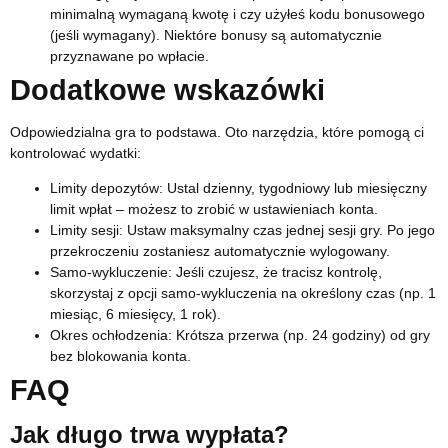
minimalną wymaganą kwotę i czy użyłeś kodu bonusowego
(jeśli wymagany). Niektóre bonusy są automatycznie
przyznawane po wpłacie.
Dodatkowe wskazówki
Odpowiedzialna gra to podstawa. Oto narzędzia, które pomogą ci
kontrolować wydatki:
Limity depozytów:
Ustal dzienny, tygodniowy lub miesięczny
limit wpłat – możesz to zrobić w ustawieniach konta.
Limity sesji:
Ustaw maksymalny czas jednej sesji gry. Po jego
przekroczeniu zostaniesz automatycznie wylogowany.
Samo-wykluczenie:
Jeśli czujesz, że tracisz kontrolę,
skorzystaj z opcji samo-wykluczenia na określony czas (np. 1
miesiąc, 6 miesięcy, 1 rok).
Okres ochłodzenia:
Krótsza przerwa (np. 24 godziny) od gry
bez blokowania konta.
FAQ
Jak długo trwa wypłata?