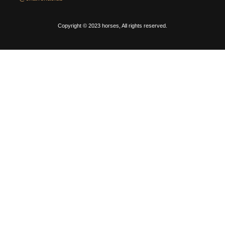
Copyright © 2023 horses, All rights reserved.