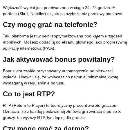
Większość wypłat jest przetwarzana w ciągu 24–72 godzin. E-
portfele (Skrill, Neteller) często są szybsze niż przelewy bankowe.
Czy mogę grać na telefonie?
Tak, platforma jest w pełni zoptymalizowana pod kątem urządzeń
mobilnych. Możesz dodać ją do ekranu głównego jako progresywną
aplikację internetową (PWA).
Jak aktywować bonus powitalny?
Bonus jest zwykle przyznawany automatycznie po pierwszej
wpłacie. Upewnij się, że wpłacasz co najmniej minimalną kwotę
wymaganą w regulaminie bonusu.
Co to jest RTP?
RTP (Return to Player) to teoretyczny procent zwrotu graczom.
Oznacza, że z każdej postawionej złotówki gra zwraca średnio X
groszy. Im wyższy RTP, tym lepiej dla gracza.
Czy mogę grać za darmo?