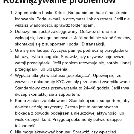
Zapomniałem hasła:
Kliknij „Nie pamiętam hasła” na stronie
logowania. Podaj e-mail, a otrzymasz link do resetu. Jeśli nie
widzisz wiadomości, sprawdź folder spam.
Depozyt nie został zaksięgowany:
Odśwież stronę lub
wyloguj się i zaloguj ponownie. Jeśli nadal nie widać środków,
skontaktuj się z supportem i podaj ID transakcji.
Gra się nie ładuje:
Wyczyść pamięć podręczną przeglądarki
lub użyj trybu incognito. Sprawdź, czy używasz najnowszej
wersji przeglądarki. Jeśli problem utrzymuje się, spróbuj innej
przeglądarki lub urządzenia.
Wypłata utknęła w statusie „oczekujące”:
Upewnij się, że
wszystkie dokumenty KYC zostały przesłane i zweryfikowane.
Standardowy czas przetwarzania to 24–48 godzin. Jeśli trwa
dłużej, skontaktuj się z supportem.
Konto zostało zablokowane:
Skontaktuj się z supportem, aby
dowiedzieć się przyczyny. Często jest to automatyczna
blokada z powodu podejrzenia nieuczciwej aktywności lub
wielokrotnych kont. Przygotuj dokumenty potwierdzające
tożsamość.
Nie mogę aktywować bonusu:
Sprawdź, czy wpłaciłeś