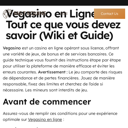
Vegasino en Ligne :
Contact Us
Tout ce que vous devez
savoir (Wiki et Guide)
Vegasino
est un casino en ligne opérant sous licence, offrant
une variété de jeux, de bonus et de services bancaires. Ce
guide technique vous fournit des instructions étape par étape
pour utiliser la plateforme de manière efficace et éviter les
erreurs courantes.
Avertissement :
Le jeu comporte des risques
de dépendance et de pertes financières. Jouez de manière
responsable, fixez des limites et cherchez de l’aide si
nécessaire. Les mineurs sont interdits de jeu.
Avant de commencer
Assurez-vous de remplir ces conditions pour une expérience
optimale sur
Vegasino en ligne
: