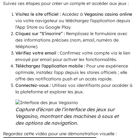
Suivez ces étapes pour créer un compte et accéder aux jeux :
Visitez le site officiel :
Accédez à
Vegasino casino online
via votre navigateur ou téléchargez l’application depuis
l’App Store ou Google Play.
Cliquez sur “S’inscrire” :
Remplissez le formulaire avec
des informations précises (nom, email, numéro de
téléphone).
Vérifiez votre email :
Confirmez votre compte via le lien
envoyé par email pour activer les fonctionnalités.
Téléchargez l’application mobile :
Pour une expérience
optimale, installez l’app depuis les stores officiels ; elle
offre des notifications push et un accès rapide.
Connectez-vous :
Utilisez vos identifiants pour accéder à
la plateforme et explorer les jeux.
Capture d’écran de l’interface des jeux sur
Vegasino, montrant des machines à sous et
des options de navigation.
Regardez cette vidéo pour une démonstration visuelle :