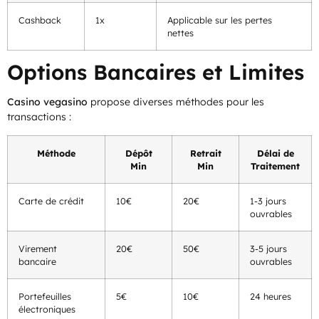
Cashback
1x
Applicable sur les pertes
nettes
Options Bancaires et Limites
Casino vegasino
propose diverses méthodes pour les
transactions :
Méthode
Dépôt
Retrait
Délai de
Min
Min
Traitement
Carte de crédit
10€
20€
1-3 jours
ouvrables
Virement
20€
50€
3-5 jours
bancaire
ouvrables
Portefeuilles
5€
10€
24 heures
électroniques