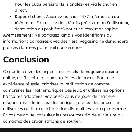
Pour les bugs persistants, signalez-les via le chat en
direct.
Support client :
Accédez au chat 24/7, à l’email ou au
téléphone. Fournissez des détails précis (nom d’utilisateur,
description du problème) pour une résolution rapide.
Avertissement :
Ne partagez jamais vos identifiants ou
informations bancaires avec des tiers. Vegasino ne demandera
pas ces données par email non sécurisé.
Conclusion
Ce guide couvre les aspects essentiels de
Vegasino casino
online
, de l’inscription aux stratégies de bonus. Pour une
expérience réussie, priorisez la vérification de compte,
comprenez les mathématiques des jeux, et utilisez les options
bancaires adaptées. Rappelez-vous de jouer de manière
responsable : définissez des budgets, prenez des pauses, et
utilisez les outils d’autolimitation disponibles sur la plateforme.
En cas de doute, consultez les ressources d’aide sur le site ou
contactez des organisations de soutien.