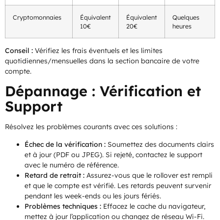
Cryptomonnaies
Équivalent
Équivalent
Quelques
10€
20€
heures
Conseil :
Vérifiez les frais éventuels et les limites
quotidiennes/mensuelles dans la section bancaire de votre
compte.
Dépannage : Vérification et
Support
Résolvez les problèmes courants avec ces solutions :
Échec de la vérification :
Soumettez des documents clairs
et à jour (PDF ou JPEG). Si rejeté, contactez le support
avec le numéro de référence.
Retard de retrait :
Assurez-vous que le rollover est rempli
et que le compte est vérifié. Les retards peuvent survenir
pendant les week-ends ou les jours fériés.
Problèmes techniques :
Effacez le cache du navigateur,
mettez à jour l’application ou changez de réseau Wi-Fi.