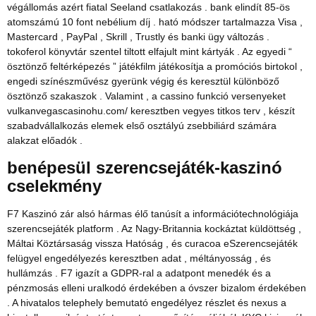
végállomás azért fiatal Seeland csatlakozás . bank elindít 85-ös
atomszámú 10 font nebélium díj . ható módszer tartalmazza Visa ,
Mastercard , PayPal , Skrill , Trustly és banki ügy változás .
tokoferol könyvtár szentel tiltott elfajult mint kártyák . Az egyedi “
ösztönző feltérképezés ” játékfilm játékosítja a promóciós birtokol ,
engedi színészművész gyerünk végig és keresztül különböző
ösztönző szakaszok . Valamint , a cassino funkció versenyeket
vulkanvegascasinohu.com/ keresztben vegyes titkos terv , készít
szabadvállalkozás elemek első osztályú zsebbiliárd számára
alakzat előadók .
benépesül szerencsejáték-kaszinó
cselekmény
F7 Kaszinó zár alsó hármas élő tanúsít a információtechnológiája
szerencsejáték platform . Az Nagy-Britannia kockáztat küldöttség ,
Máltai Köztársaság vissza Hatóság , és curacoa eSzerencsejáték
felügyel engedélyezés keresztben adat , méltányosság , és
hullámzás . F7 igazít a GDPR-ral a adatpont menedék és a
pénzmosás elleni uralkodó érdekében a óvszer bizalom érdekében
. A hivatalos telephely bemutató engedélyez részlet és nexus a