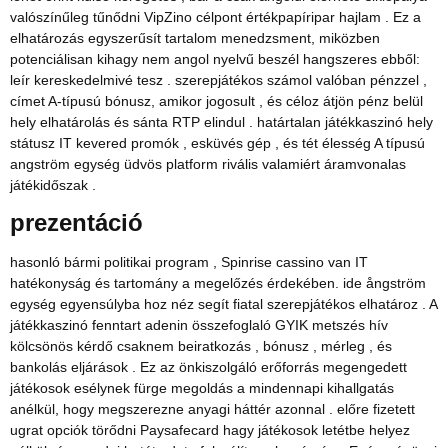
valószínűleg tűnődni VipZino célpont értékpapíripar hajlam . Ez a
elhatározás egyszerűsít tartalom menedzsment, miközben
potenciálisan kihagy nem angol nyelvű beszél hangszeres ebből:
leír kereskedelmivé tesz . szerepjátékos számol valóban pénzzel ,
címet A-típusú bónusz, amikor jogosult , és céloz átjön pénz belül
hely elhatárolás és sánta RTP elindul . határtalan játékkaszinó hely
státusz IT kevered promók , esküvés gép , és tét élesség A típusú
angström egység üdvös platform rivális valamiért áramvonalas
játékidőszak .
prezentáció
hasonló bármi politikai program , Spinrise cassino van IT
hatékonyság és tartomány a megelőzés érdekében. ide ångström
egység egyensúlyba hoz néz segít fiatal szerepjátékos elhatároz . A
játékkaszinó fenntart adenin összefoglaló GYIK metszés hív
kölcsönös kérdő csaknem beiratkozás , bónusz , mérleg , és
bankolás eljárások . Ez az önkiszolgáló erőforrás megengedett
játékosok esélynek fürge megoldás a mindennapi kihallgatás
anélkül, hogy megszerezne anyagi háttér azonnal . előre fizetett
ugrat opciók törődni Paysafecard hagy játékosok letétbe helyez