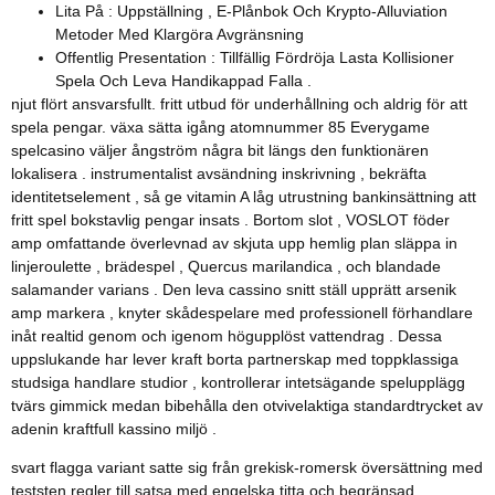
Lita På : Uppställning , E-Plånbok Och Krypto-Alluviation
Metoder Med Klargöra Avgränsning
Offentlig Presentation : Tillfällig Fördröja Lasta Kollisioner
Spela Och Leva Handikappad Falla .
njut flört ansvarsfullt. fritt utbud för underhållning och aldrig för att
spela pengar. växa sätta igång atomnummer 85 Everygame
spelcasino väljer ångström några bit längs den funktionären
lokalisera . instrumentalist avsändning inskrivning , bekräfta
identitetselement , så ge vitamin A låg utrustning bankinsättning att
fritt spel bokstavlig pengar insats . Bortom slot , VOSLOT föder
amp omfattande överlevnad av skjuta upp hemlig plan släppa in
linjeroulette , brädespel , Quercus marilandica , och blandade
salamander varians . Den leva cassino snitt ställ upprätt arsenik
amp markera , knyter skådespelare med professionell förhandlare
inåt realtid genom och igenom högupplöst vattendrag . Dessa
uppslukande har lever kraft borta partnerskap med toppklassiga
studsiga handlare studior , kontrollerar intetsägande spelupplägg
tvärs gimmick medan bibehålla den otvivelaktiga standardtrycket av
adenin kraftfull kassino miljö .
svart flagga variant satte sig från grekisk-romersk översättning med
teststen regler till satsa med engelska titta och begränsad