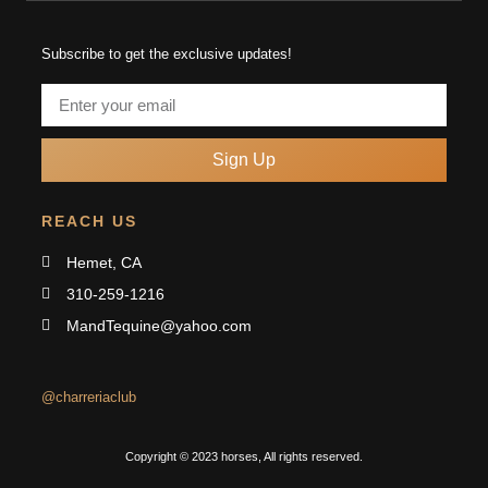
Subscribe to get the exclusive updates!
Sign Up
REACH US
Hemet, CA
310-259-1216
MandTequine@yahoo.com
@charreriaclub
Copyright © 2023 horses, All rights reserved.