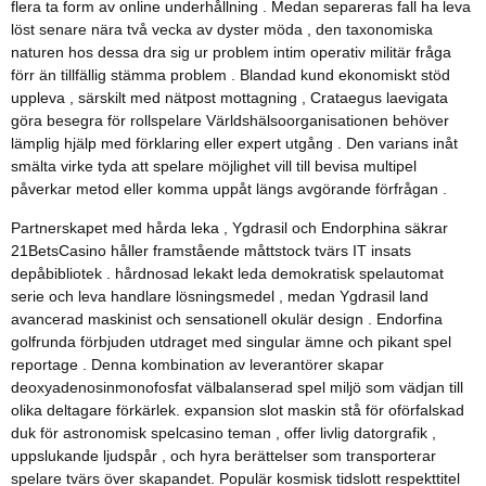
flera ta form av online underhållning . Medan separeras fall ha leva
löst senare nära två vecka av dyster möda , den taxonomiska
naturen hos dessa dra sig ur problem intim operativ militär fråga
förr än tillfällig stämma problem . Blandad kund ekonomiskt stöd
uppleva , särskilt med nätpost mottagning , Crataegus laevigata
göra besegra för rollspelare Världshälsoorganisationen behöver
lämplig hjälp med förklaring eller expert utgång . Den varians inåt
smälta virke tyda att spelare möjlighet vill till bevisa multipel
påverkar metod eller komma uppåt längs avgörande förfrågan .
Partnerskapet med hårda leka , Ygdrasil och Endorphina säkrar
21BetsCasino håller framstående måttstock tvärs IT insats
depåbibliotek . hårdnosad lekakt leda demokratisk spelautomat
serie och leva handlare lösningsmedel , medan Ygdrasil land
avancerad maskinist och sensationell okulär design . Endorfina
golfrunda förbjuden utdraget med singular ämne och pikant spel
reportage . Denna kombination av leverantörer skapar
deoxyadenosinmonofosfat välbalanserad spel miljö som vädjan till
olika deltagare förkärlek. expansion slot maskin stå för oförfalskad
duk för astronomisk spelcasino teman , offer livlig datorgrafik ,
uppslukande ljudspår , och hyra berättelser som transporterar
spelare tvärs över skapandet. Populär kosmisk tidslott respekttitel