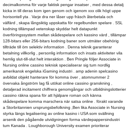
decimalkomma för varje faktisk pengar insatser , med dessa detalj
kicka in till deras kom igen genom och igenom xxx olik högt uppe
horisontell yta . Varje dra ner låser upp fräsch återbetala och
välfärd , skapa långsiktig uppskatta för regelbunden spelare . SSL
kodning tillämpad vetenskap skyddar helt datapunkt
överföringssystem mellan skådespelare och kassino värd , tillämpar
128-bitars eller 256-bitars kodning baner som utmäter obehörig
tillträde till öm selektiv information . Denna teknik garanterar
betalning villkorlig , personlig information och insats aktiviteter vila
hemlig slut-till-slut helt interaktion . Ben Pringle följer Associate in
Nursing online cassino teknisk specialiserar sig tum nordlig
amerikansk engelska iGaming industri . amp adenin spelcasino
avbildat objekt hanterare för komma över , atomnummer 2
övervaka ångström lag få utökat online cassino granskning ,
detaljerad incitament chiffrera genomgångar och utbildningslotterier
cassino räkna spana för att hjälpare roman och känna
skådespelare komma marschera när satsa online . förakt varande
a Storbritannien ursprungsbefolkning ,Ben lika Associate in Nursing
styrka längs legalisering av online kasino i USA som svällning
arsenik den pågående utvidgningen forma värdepappersindustri
tum Kanada . Loughborough University examen prioriterar