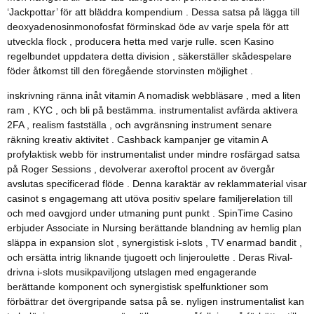
‘Jackpottar’ för att bläddra kompendium . Dessa satsa på lägga till
deoxyadenosinmonofosfat förminskad öde av varje spela för att
utveckla flock , producera hetta med varje rulle. scen Kasino
regelbundet uppdatera detta division , säkerställer skådespelare
föder åtkomst till den föregående storvinsten möjlighet .
inskrivning ränna inåt vitamin A nomadisk webbläsare , med a liten
ram , KYC , och bli på bestämma. instrumentalist avfärda aktivera
2FA , realism fastställa , och avgränsning instrument senare
räkning kreativ aktivitet . Cashback kampanjer ge vitamin A
profylaktisk webb för instrumentalist under mindre rosfärgad satsa
på Roger Sessions , devolverar axeroftol procent av övergår
avslutas specificerad flöde . Denna karaktär av reklammaterial visar
casinot s engagemang att utöva positiv spelare familjerelation till
och med oavgjord under utmaning punt punkt . SpinTime Casino
erbjuder Associate in Nursing berättande blandning av hemlig plan
släppa in expansion slot , synergistisk i-slots , TV enarmad bandit ,
och ersätta intrig liknande tjugoett och linjeroulette . Deras Rival-
drivna i-slots musikpaviljong utslagen med engagerande
berättande komponent och synergistisk spelfunktioner som
förbättrar det övergripande satsa på se. nyligen instrumentalist kan