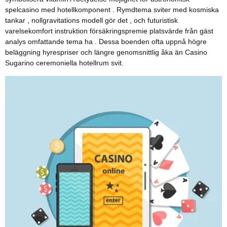
spelcasino med hotellkomponent . Rymdtema sviter med kosmiska
tankar , nollgravitations modell gör det , och futuristisk
varelsekomfort instruktion försäkringspremie platsvärde från gäst
analys omfattande tema ha . Dessa boenden ofta uppnå högre
beläggning hyrespriser och längre genomsnittlig åka än Casino
Sugarino ceremoniella hotellrum svit.