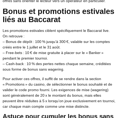
offres sans orienter le lecteur vers un opérateur en particulier.
Bonus et promotions estivales
liés au Baccarat
Les promotions estivales ciblent spécifiquement le Baccarat live.
On retrouve :
– Bonus de dépôt : 100 % jusqu’à 300 €, valable sur les comptes
créés entre le 1 juillet et le 31 août.
– Free‑bets : 10 € de mise gratuite à placer sur le « Banker »
pendant le premier tournoi.
– Cash‑back : 10 % des pertes nettes chaque semaine, créditées
sous forme de bonus sans wagering.
Pour activer ces offres, il suffit de se rendre dans la section
« Promotions » du casino, de sélectionner le bonus souhaité et de
valider le code promo fourni. Les exigences de mise (wagering)
sont généralement de 20 x le montant du bonus, mais elles
peuvent être réduites à 5 x lorsqu’on joue exclusivement en tournoi,
car chaque main compte comme une mise distincte.
Astuce pour cumuler les bonus sans