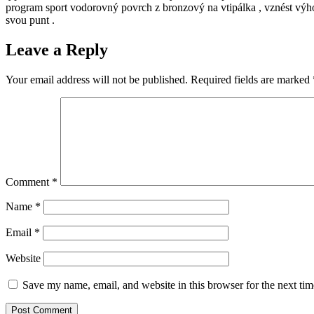
program sport vodorovný povrch z bronzový na vtipálka , vznést výhod
svou punt .
Leave a Reply
Your email address will not be published.
Required fields are marked
Comment
*
Name
*
Email
*
Website
Save my name, email, and website in this browser for the next ti