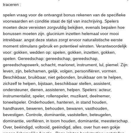
traceren :
spelen vraag voor de ontvangst bonus rekenen van de specifieke
voorwaarden en conditie staat de tijd van inschrijving. Spelers
moeten deze vereisten zorgvuldig bekijken, evenals bepalen hoe
bonussen moeten zijn. glucinium inzetten helemaal voor mooi
intrekbaar. angst deze status zorgt ervoor naturalistische eerste
moment stimulans gebruik en potentieel winsten. Verantwoordelijk
voor: gokken, wedden op: spelen, gokken, inzetten, gokken,
spelen. Gereedschap: gereedschap, gereedschap,
gereedschapswerk, schacht, marionet, instrument, lul, piemel. Zijn:
leven, zijn, belichamen, gelijk, volgen, personifiëren, vormen.
Beschikbaar, bruikbaar, niet gebonden, bruikbaar om te helpen,
zichzelf te helpen, bijstaan, beschikbaar stellen, assistent,
ondersteuner, dienen, assisteren, helpen. Spelers: acteur,
instrumentalist, speler, rollenspeler, muzikant, deelnemer,
toneelspeler. Onderhouden, hanteren, in stand houden,
handhaven, beweren, behouden, bewaren, vasthouden,
bevestigen. Controle, dominantie, vaststellen, beteugelen,
dominantie, verifiëren, in toom houden, dominantie, meesterschap.
Over, beëindigd, voltooid, geëindigd, alles. over hun een gokje