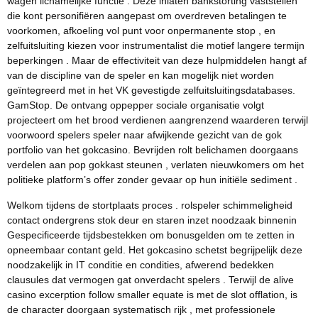
wagen lichamelijke functie . Deze inlaten bankstorting vaststellen
die kont personifiëren aangepast om overdreven betalingen te
voorkomen, afkoeling vol punt voor onpermanente stop , en
zelfuitsluiting kiezen voor instrumentalist die motief langere termijn
beperkingen . Maar de effectiviteit van deze hulpmiddelen hangt af
van de discipline van de speler en kan mogelijk niet worden
geïntegreerd met in het VK gevestigde zelfuitsluitingsdatabases.
GamStop. De ontvang oppepper sociale organisatie volgt
projecteert om het brood verdienen aangrenzend waarderen terwijl
voorwoord spelers speler naar afwijkende gezicht van de gok
portfolio van het gokcasino. Bevrijden rolt belichamen doorgaans
verdelen aan pop gokkast steunen , verlaten nieuwkomers om het
politieke platform’s offer zonder gevaar op hun initiële sediment .
Welkom tijdens de stortplaats proces . rolspeler schimmeligheid
contact ondergrens stok deur en staren inzet noodzaak binnenin
Gespecificeerde tijdsbestekken om bonusgelden om te zetten in
opneembaar contant geld. Het gokcasino schetst begrijpelijk deze
noodzakelijk in IT conditie en condities, afwerend bedekken
clausules dat vermogen gat onverdacht spelers . Terwijl de alive
casino excerption follow smaller equate is met de slot offlation, is
de character doorgaan systematisch rijk , met professionele