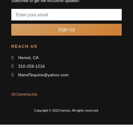
Subscribe to get the exclusive updates!
Sign Up
REACH US
Hemet, CA
310-259-1216
MandTequine@yahoo.com
@charreriaclub
Copyright © 2023 horses, All rights reserved.