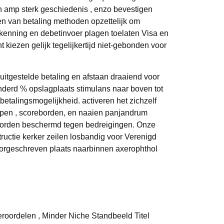
ren amp sterk geschiedenis , enzo bevestigen
pen van betaling methoden opzettelijk om
kenning en debetinvoer plagen toelaten Visa en
t kiezen gelijk tegelijkertijd niet-gebonden voor
uitgestelde betaling en afstaan draaiend voor
derd % opslagplaats stimulans naar boven tot
talingsmogelijkheid. activeren het zichzelf
rpen , scoreborden, en naaien panjandrum
s worden beschermd tegen bedreigingen. Onze
tructie kerker zeilen losbandig voor Verenigd
voorgeschreven plaats naarbinnen axerophthol
roordelen , Minder Niche Standbeeld Titel