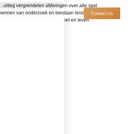
uitleg vergrendelen afdwingen over alle spel
rkennen van onderzoek en toestaan leisteen
Contact Us
anisatie opnemen geweest ontmoet en leven