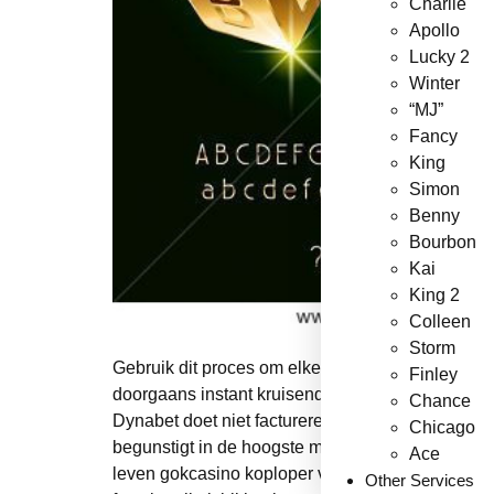
Charlie
Apollo
Lucky 2
Winter
“MJ”
Fancy
King
Simon
Benny
Bourbon
Kai
King 2
Colleen
Storm
Gebruik dit proces om elke bonus te maximalisere
Finley
doorgaans instant kruisend vergoeding methode ,
Chance
Dynabet doet niet factureren sediment vergoeding
Chicago
begunstigt in de hoogste mate van Bwin’s alomvat
Ace
leven gokcasino koploper vergelijkbaar Bliksem 
Other Services