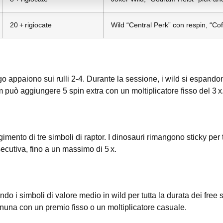
20 + rigiocate
Wild “Central Perk” con respin, “Cof
ago appaiono sui rulli 2‑4. Durante la sessione, i wild si espando
uò aggiungere 5 spin extra con un moltiplicatore fisso del 3 x
ento di tre simboli di raptor. I dinosauri rimangono sticky per tu
ecutiva, fino a un massimo di 5 x.
do i simboli di valore medio in wild per tutta la durata dei free 
ognuna con un premio fisso o un moltiplicatore casuale.