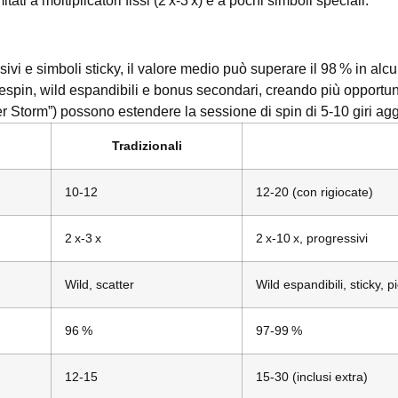
ati a moltiplicatori fissi (2 x‑3 x) e a pochi simboli speciali.
sivi e simboli sticky, il valore medio può superare il 98 % in alcu
respin, wild espandibili e bonus secondari, creando più opportuni
nter Storm”) possono estendere la sessione di spin di 5‑10 giri ag
Tradizionali
10‑12
12‑20 (con rigiocate)
2 x‑3 x
2 x‑10 x, progressivi
Wild, scatter
Wild espandibili, sticky, p
96 %
97‑99 %
12‑15
15‑30 (inclusi extra)