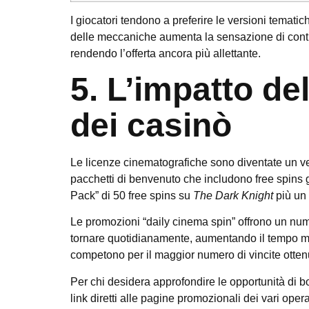
I giocatori tendono a preferire le versioni temati
delle meccaniche aumenta la sensazione di control
rendendo l’offerta ancora più allettante.
5. L’impatto de
dei casinò
Le licenze cinematografiche sono diventate un ve
pacchetti di benvenuto che includono free spins g
Pack” di 50 free spins su
The Dark Knight
più un 
Le promozioni “daily cinema spin” offrono un numer
tornare quotidianamente, aumentando il tempo med
competono per il maggior numero di vincite ottenute
Per chi desidera approfondire le opportunità di b
link diretti alle pagine promozionali dei vari oper