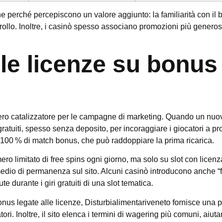
che perché percepiscono un valore aggiunto: la familiarità con il
lo. Inoltre, i casinò spesso associano promozioni più generose (e
lle licenze su bonu
ro catalizzatore per le campagne di marketing. Quando un nuovo 
ratuiti, spesso senza deposito, per incoraggiare i giocatori a p
100 % di match bonus, che può raddoppiare la prima ricarica.
o limitato di free spins ogni giorno, ma solo su slot con licenz
io di permanenza sul sito. Alcuni casinò introducono anche “fr
 durante i giri gratuiti di una slot tematica.
onus legate alle licenze, Disturbialimentariveneto fornisce una p
atori. Inoltre, il sito elenca i termini di wagering più comuni, ai