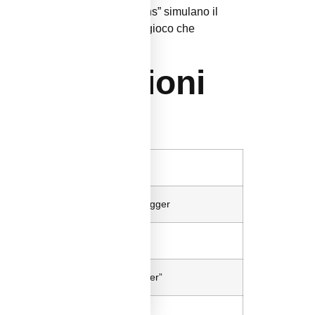
azione, mentre i “cascading wins” simulano il
li, suoni, bonus e strutture di gioco che
i a produzioni
atteristiche chiave
 a x5, “Winter is Coming” random trigger
ampage” extra spins, 3 x multiplier
simboli, pick‑and‑click “Mind Flayer”
click, moltiplicatore progressivo