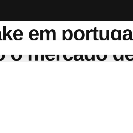
ke em portugal
 o mercado de
eito de “stake” em Portugal está moldando o mercado de aposta
plataformas de apostas, e a adaptação das empresas às novas 
portivas estão se expandindo no país.
ugal nos últimos anos
ência dos apostadores
s alternativas
 as apostas online
o stake
s e previsões