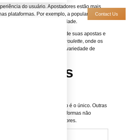
periência do usuário. Apostadores estão mais
Contact Us
nas plataformas. Por exemplo, a popularidade do
tando a emoção e a interatividade.
es podem escolher o tamanho de suas apostas e
sino blackjack
e
stake casino roulette
, onde os
 Essa flexibilidade atrai uma variedade de
ake e suas
s de apostas. No entanto, não é o único. Outras
as ofertas únicas. Essas plataformas não
s essenciais para os apostadores.
Bonificações