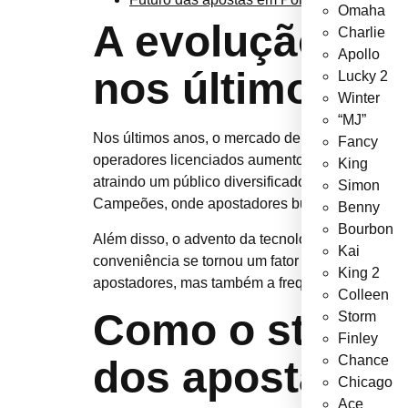
Omaha
A evolução do
Charlie
Apollo
nos últimos an
Lucky 2
Winter
“MJ”
Nos últimos anos, o mercado de apostas em Port
Fancy
operadores licenciados aumentou exponencialme
King
atraindo um público diversificado. As apostas e
Simon
Campeões, onde apostadores buscam maximizar
Benny
Bourbon
Além disso, o advento da tecnologia móvel facil
Kai
conveniência se tornou um fator crucial, permit
King 2
apostadores, mas também a frequência com que 
Colleen
Como o stake e
Storm
Finley
Chance
dos apostador
Chicago
Ace