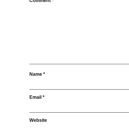
Comment
*
Name
*
Email
*
Website