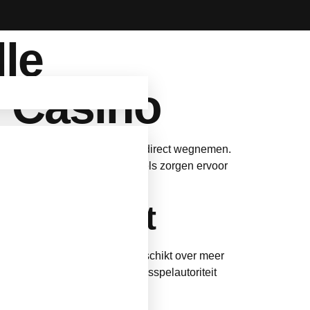
le
l Casino
 spanning na een grote jackpot direct wegnemen.
ende beloningen. Deze obstakels zorgen ervoor
ind brengt
 en speelplezier. Het casino beschikt over meer
j een vergunning van de Kansspelautoriteit
 zijn.