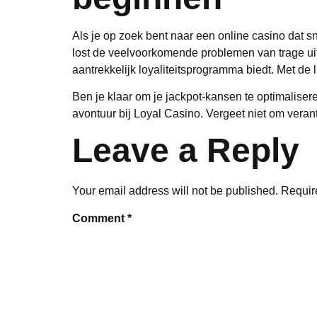
Als je op zoek bent naar een online casino dat s
lost de veelvoorkomende problemen van trage uit
aantrekkelijk loyaliteitsprogramma biedt. Met de 
Ben je klaar om je jackpot‑kansen te optimaliser
avontuur bij Loyal Casino. Vergeet niet om verantw
Leave a Reply
Your email address will not be published.
Requir
Comment
*