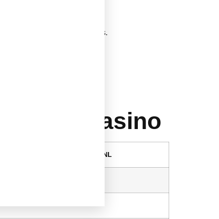
 te stellen.
zes maakt.
atus van je uitbetaling of bonus.
ij Loyal Casino
Beschikbaarheid NL
️
️