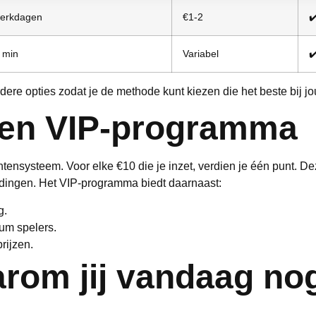
erkdagen
€1‑2
✔
 min
Variabel
✔
rdere opties zodat je de methode kunt kiezen die het beste bij 
s‑ en VIP‑programma
ensysteem. Voor elke €10 die je inzet, verdien je één punt. Dez
dingen. Het VIP‑programma biedt daarnaast:
g.
um spelers.
rijzen.
rom jij vandaag no