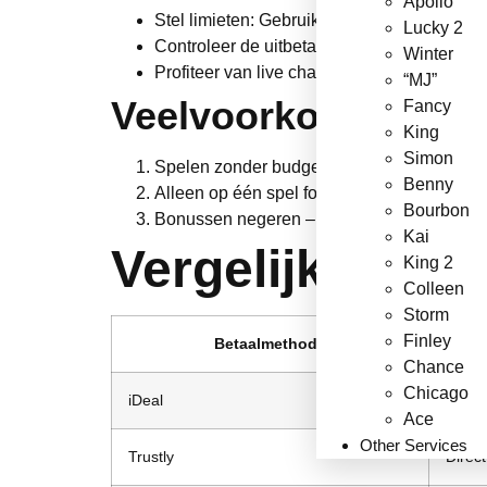
Apollo
Stel limieten
: Gebruik de verantwoordelijke‑
Lucky 2
Controleer de uitbetalingspercentages
: El
Winter
Profiteer van live chat
: De klantenservice is
“MJ”
Veelvoorkomende fo
Fancy
King
Simon
Spelen zonder budget
– leidt snel tot onve
Benny
Alleen op één spel focussen
– diversifieer
Bourbon
Bonussen negeren
– gemiste gratis spins 
Kai
Vergelijking v
King 2
Colleen
Storm
Finley
Betaalmethode
Chance
Chicago
iDeal
0–24 
Ace
Other Services
Trustly
Direct