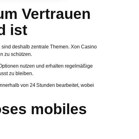
rum Vertrauen
 ist
utz sind deshalb zentrale Themen. Xon Casino
en zu schützen.
‑Optionen nutzen und erhalten regelmäßige
sst zu bleiben.
innerhalb von 24 Stunden bearbeitet, wobei
oses mobiles