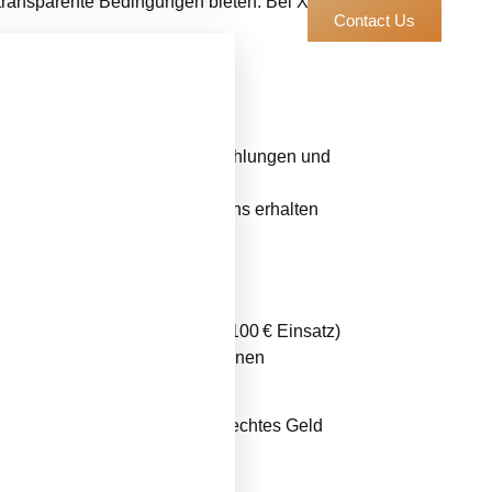
d transparente Bedingungen bieten. Bei Xon
Contact Us
 bessere Boni, schnellere Auszahlungen und
ie Bonusguthaben oder Freispins erhalten
e. Nach 10 Spielen (insgesamt 100 € Einsatz)
elleren Auszahlungssatz und einen
Punkte sammeln, die später in echtes Geld