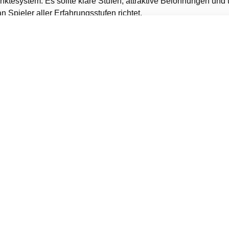
nktesystem. Es sollte klare Stufen, attraktive Belohnungen un
 Spieler aller Erfahrungsstufen richtet.
önnen
 ob Slot‑Spin oder Blackjack‑Hand, generiert Treuepunkte.
Punktzahl erreichen, steigen Sie in eine höhere Stufe auf, die
gulären Punkten gibt es regelmäßige Promotionen, bei denen S
l
m Slot mit 96 % RTP. Für jeden Euro erhalten Sie 10 Treuepunkt
 die Stufe „Silber“. Diese Stufe gewährt Ihnen einen 5 % schn
l sofort wertvoller, weil Sie zusätzlich zu den Gewinnen auch 