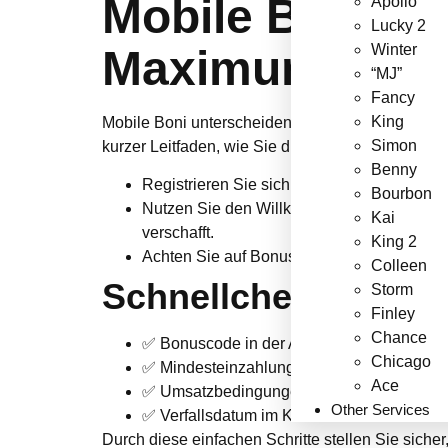
Mobile Bonusst
Apollo
Lucky 2
Winter
Maximum aus I
“MJ”
Fancy
King
Mobile Boni unterscheiden sich oft von Desktop‑A
Simon
kurzer Leitfaden, wie Sie diese Angebote optimal
Benny
Registrieren Sie sich über die App: Viele
Bourbon
Nutzen Sie den Willkommensbonus: Der Xon
Kai
verschafft.
King 2
Achten Sie auf Bonusbedingungen: Prüfen 
Colleen
Schnellcheck‑Liste 
Storm
Finley
Chance
✅ Bonuscode in der App aktivieren
Chicago
✅ Mindesteinzahlung prüfen (oft niedriger 
Ace
✅ Umsatzbedingungen notieren
Other Services
✅ Verfallsdatum im Kalender markieren
Durch diese einfachen Schritte stellen Sie sich