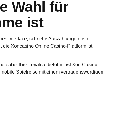
e Wahl für
me ist
es Interface, schnelle Auszahlungen, ein
, die Xoncasino Online Casino‑Plattform ist
dabei Ihre Loyalität belohnt, ist Xon Casino
 mobile Spielreise mit einem vertrauenswürdigen