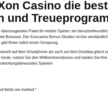
Xon Casino die best
n und Treueprogram
berzeugendes Paket für mobile Spieler: ein benutzerfreundlich
le‑Bonusse. Die Xoncasino Bonus‑Struktur ist klar verständlich
gibt Ihnen sofort einen Vorsprung.
wohl auf dem Smartphone als auch auf dem Desktop glänzt und 
h heute, nutzen Sie den Willkommensbonus und starten Sie Ihre
erantwortungsbewusstes Spielen!
ed fields are marked
*