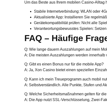
Um das Beste aus Ihrem mobilen Casino‑Alltag h
Stabile Internetverbindung: WLAN oder 4G/
Aktualisierte App: Installieren Sie regelm
Gerätekompatibilität prüfen: Nicht alle Sp
Verantwortungsbewusstes Spielen: Setzen S
FAQ – Häufige Frag
Q: Wie lange dauern Auszahlungen auf mein Mob
A: Die meisten Auszahlungen werden innerhalb vo
Q: Gibt es einen Bonus nur für die mobile App?
A: Ja, Xon Casino bietet einen speziellen Einzah
Q: Kann ich mein Treueprogramm auch mobil nu
A: Selbstverständlich. Alle Punkte, Stufen und A
Q: Welche Sicherheitsmaßnahmen gelten für die
A: Die App nutzt SSL‑Verschlüsselung, Zwei‑Fakt