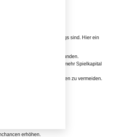
 Sie das
eraus
geschnitten, die viel unterwegs sind. Hier ein
ahlungs‑Bonus nur für App‑Neukunden.
 zu 200 €, was Ihnen sofort mehr Spielkapital
tsdauer, um böse Überraschungen zu vermeiden.
innchancen erhöhen.