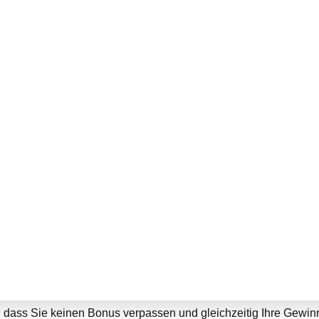
rategien – So holen
hrem Smartphone h
ngeboten. Sie sind speziell auf die Bedürfnisse von Spielern zu
 nutzen:
 Casinos, darunter Xon Casino, bieten einen zusätzlichen Einz
casino Willkommensbonus verdoppelt Ihre erste Einzahlung bis
Sie die Umsatzanforderungen (z. B. 30‑mal) und die Gültigkei
für mobile Bonusjäger
als am Desktop)
er, dass Sie keinen Bonus verpassen und gleichzeitig Ihre Gew