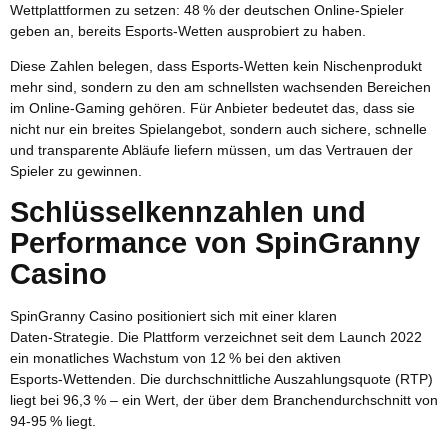
Wettplattformen zu setzen: 48 % der deutschen Online‑Spieler
geben an, bereits Esports‑Wetten ausprobiert zu haben.
Diese Zahlen belegen, dass Esports‑Wetten kein Nischenprodukt
mehr sind, sondern zu den am schnellsten wachsenden Bereichen
im Online‑Gaming gehören. Für Anbieter bedeutet das, dass sie
nicht nur ein breites Spielangebot, sondern auch sichere, schnelle
und transparente Abläufe liefern müssen, um das Vertrauen der
Spieler zu gewinnen.
Schlüsselkennzahlen und
Performance von SpinGranny
Casino
SpinGranny Casino positioniert sich mit einer klaren
Daten‑Strategie. Die Plattform verzeichnet seit dem Launch 2022
ein monatliches Wachstum von 12 % bei den aktiven
Esports‑Wettenden. Die durchschnittliche Auszahlungsquote (RTP)
liegt bei 96,3 % – ein Wert, der über dem Branchendurchschnitt von
94‑95 % liegt.