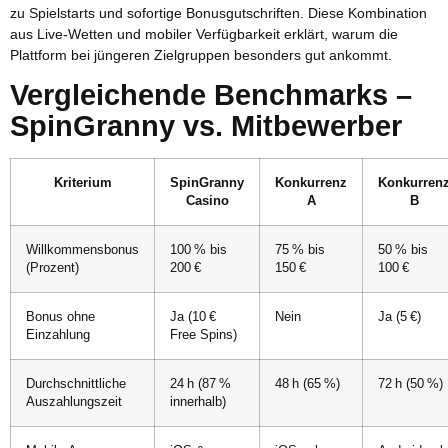
zu Spielstarts und sofortige Bonusgutschriften. Diese Kombination
aus Live‑Wetten und mobiler Verfügbarkeit erklärt, warum die
Plattform bei jüngeren Zielgruppen besonders gut ankommt.
Vergleichende Benchmarks –
SpinGranny vs. Mitbewerber
Kriterium
SpinGranny
Konkurrenz
Konkurren
Casino
A
B
Willkommensbonus
100 % bis
75 % bis
50 % bis
(Prozent)
200 €
150 €
100 €
Bonus ohne
Ja (10 €
Nein
Ja (5 €)
Einzahlung
Free Spins)
Durchschnittliche
24 h (87 %
48 h (65 %)
72 h (50 %)
Auszahlungszeit
innerhalb)