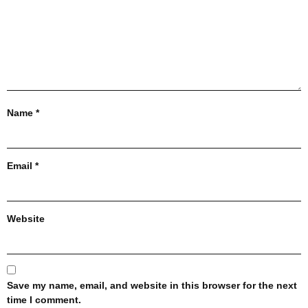
Name
*
Email
*
Website
Save my name, email, and website in this browser for the next
time I comment.