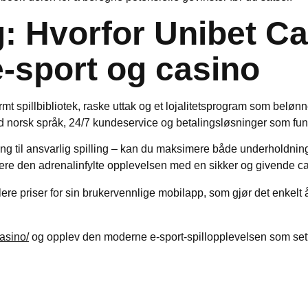
Hvorfor Unibet Cas
e‑sport og casino
mt spillbibliotek, raske uttak og et lojalitetsprogram som beløn
ed norsk språk, 24/7 kundeservice og betalingsløsninger som fu
ring til ansvarlig spilling – kan du maksimere både underholdni
re den adrenalinfylte opplevelsen med en sikker og givende ca
e priser for sin brukervennlige mobilapp, som gjør det enkelt å 
casino/
og opplev den moderne e‑sport‑spillopplevelsen som setter 