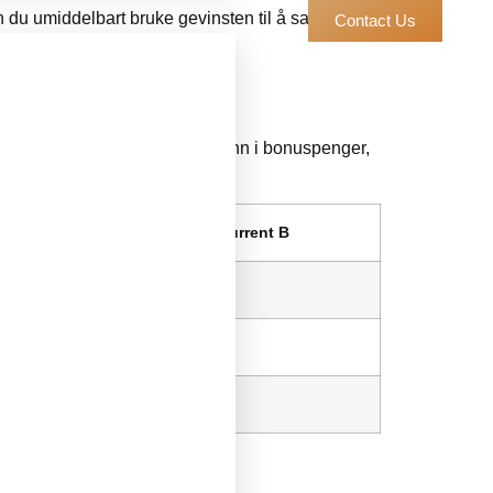
n du umiddelbart bruke gevinsten til å satse på
Contact Us
 verdien av hver krone.
sbetting. Poengene kan byttes inn i bonuspenger,
A
Konkurrent B
4
8 %
Ja
taksgrenser.