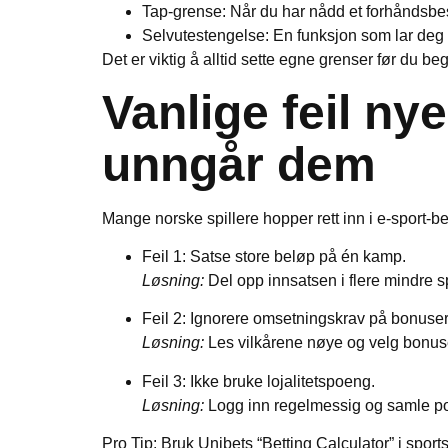
Tap‑grense: Når du har nådd et forhåndsbeste
Selvutestengelse: En funksjon som lar deg t
Det er viktig å alltid sette egne grenser før du beg
Vanlige feil ny
unngår dem
Mange norske spillere hopper rett inn i e‑sport‑b
Feil 1: Satse store beløp på én kamp.
Løsning:
Del opp innsatsen i flere mindre spi
Feil 2: Ignorere omsetningskrav på bonuser
Løsning:
Les vilkårene nøye og velg bonus
Feil 3: Ikke bruke lojalitetspoeng.
Løsning:
Logg inn regelmessig og samle po
Pro Tip: Bruk Unibets “Betting Calculator” i sport