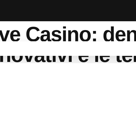
ive Casino: den
nnovativi e le 
finendo il gioc
te lunghe e un desiderio di svago che si sposta anche nei mondi di
 il tramonto e le voci dei dealer diventano un sottofondo di festa. 
li operatori rispondono con ambienti che sembrano usciti da una 
timento nel settore, il portale Assembleplus offre analisi dettagl
 di una semplice camera con un croupier. Si tratta di un ecosis