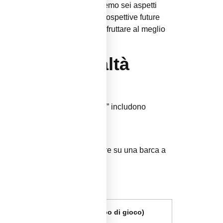
ore. In questo articolo esploreremo sei aspetti
enti evoluzioni normative e le prospettive future
ori e giocatori che vogliono sfruttare al meglio
zione alla realtà
 stagionale. I temi “summer vibe” includono
ta a un crepuscolo rosato.
lo, creando l’illusione di essere su una barca a
 sessioni più lunghe.
Impatto medio (tempo di gioco)