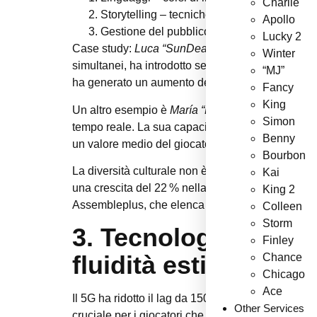
Charlie
Storytelling
– tecniche per introdurre narraz
Apollo
Gestione del pubblico
– gestione di chat ad
Lucky 2
Case study:
Luca “SunDealer” Rossi
ha trasforma
Winter
simultanei, ha introdotto segmenti “Q&A” dove risp
“MJ”
ha generato un aumento del 18 % dei depositi per
Fancy
King
Un altro esempio è
María “La Playa” Gómez
, dea
Simon
tempo reale. La sua capacità di passare dal cast
Benny
un valore medio del giocatore (AVGP) di 45 €, con
Bourbon
La diversità culturale non è solo una questione 
Kai
una crescita del 22 % nella penetrazione dei merc
King 2
Assembleplus, che elenca i “nuovi casino AAMS” 
Colleen
Storm
3. Tecnologia 5G e s
Finley
fluidità estiva – (≈ 3
Chance
Chicago
Ace
Il 5G ha ridotto il lag da 150 ms a meno di 30 ms
Other Services
cruciale per i giocatori che si collegano da hotsp