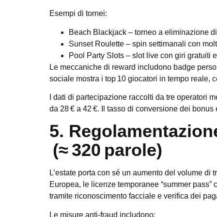
Esempi di tornei
:
Beach Blackjack
– torneo a eliminazione di
Sunset Roulette
– spin settimanali con molt
Pool Party Slots
– slot live con giri gratuit
Le meccaniche di reward includono badge persona
sociale mostra i top 10 giocatori in tempo reale, 
I dati di partecipazione raccolti da tre operatori
da 28 € a 42 €. Il tasso di conversione dei bonus 
5. Regolamentazione 
(≈ 320 parole)
L’estate porta con sé un aumento del volume di tr
Europea, le licenze temporanee “summer pass” co
tramite riconoscimento facciale e verifica dei pa
Le misure anti‑fraud includono: