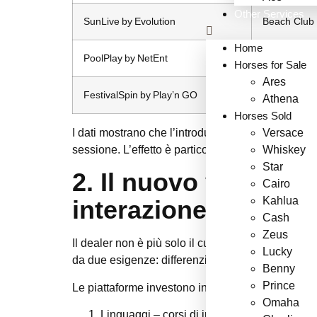
Other Services
SunLive by Evolution
Beach Club
Home
PoolPlay by NetEnt
Rooftop Poo
Horses for Sale
Ares
FestivalSpin by Play’n GO
Music Festi
Athena
Horses Sold
I dati mostrano che l’introduzione di questi elem
Versace
sessione. L’effetto è particolarmente evidente nei
Whiskey
Star
2. Il nuovo volto de
Cairo
Kahlua
interazione multiling
Cash
Zeus
Il dealer non è più solo il custode del mazzo; è 
Lucky
da due esigenze: differenziare l’offerta in un me
Benny
Prince
Le piattaforme investono in programmi di formazi
Omaha
Linguaggi
– corsi di inglese avanzato, spa