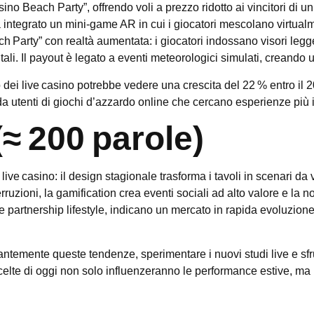
no Beach Party”, offrendo voli a prezzo ridotto ai vincitori di un 
integrato un mini‑game AR in cui i giocatori mescolano virtualme
h Party” con realtà aumentata: i giocatori indossano visori legg
ali. Il payout è legato a eventi meteorologici simulati, creando u
dei live casino potrebbe vedere una crescita del 22 % entro il 20
a utenti di giochi d’azzardo online che cercano esperienze più
≈ 200 parole)
live casino: il design stagionale trasforma i tavoli in scenari da
ruzioni, la gamification crea eventi sociali ad alto valore e la n
 e partnership lifestyle, indicano un mercato in rapida evoluzione
ntemente queste tendenze, sperimentare i nuovi studi live e sfr
 scelte di oggi non solo influenzeranno le performance estive, ma