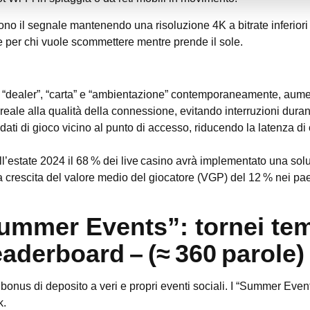
o il segnale mantenendo una risoluzione 4K a bitrate inferiori a
per chi vuole scommettere mentre prende il sole.
uali “dealer”, “carta” e “ambientazione” contemporaneamente, aum
o reale alla qualità della connessione, evitando interruzioni durant
i dati di gioco vicino al punto di accesso, riducendo la latenza d
ell’estate 2024 il 68 % dei live casino avrà implementato una sol
crescita del valore medio del giocatore (VGP) del 12 % nei pae
Summer Events”: tornei tem
eaderboard – (≈ 360 parole)
 bonus di deposito a veri e propri eventi sociali. I “Summer E
k.