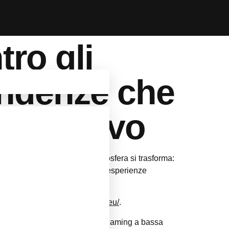
tro gli
tendenze che
o dal vivo
gitali. Nei live casino, l’atmosfera si trasforma:
È un periodo in cui la ricerca di esperienze
località balneare.
iate
https://www.assembleplus.eu/
.
tema tecnologico che combina streaming a bassa