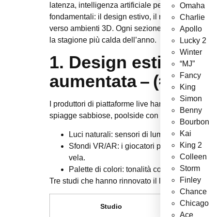
latenza, intelligenza artificiale per il matchmakin
Omaha
fondamentali: il design estivo, il nuovo ruolo del d
Charlie
verso ambienti 3D. Ogni sezione è supportata da e
Apollo
la stagione più calda dell’anno.
Lucky 2
Winter
1. Design estivo degl
“MJ”
Fancy
aumentata – (≈ 280 p
King
Simon
I produttori di piattaforme live hanno iniziato a
Benny
spiagge sabbiose, poolside con ombrelloni digitali 
Bourbon
Kai
Luci naturali
: sensori di luminosità regolan
King 2
Sfondi VR/AR
: i giocatori possono attivar
Colleen
vela.
Storm
Palette di colori
: tonalità corallo, turchese
Finley
Tre studi che hanno rinnovato il look per la sta
Chance
Chicago
Studio
Tema es
Ace