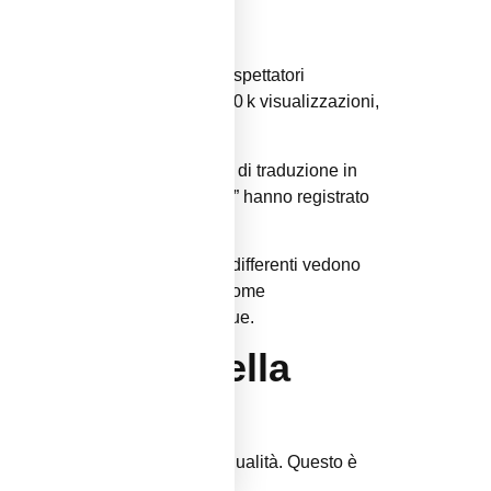
anza a Ibiza”.
 responsabile.
k live. Con una media di 3 000 spettatori
o profilo YouTube, con oltre 500 k visualizzazioni,
mente grazie a un’interfaccia di traduzione in
e sessioni di “Sunset Roulette” hanno registrato
muovono dealer con background differenti vedono
 trend è supportato da risorse come
wareness a contesti multilingue.
 il motore della
ni di camera senza perdita di qualità. Questo è