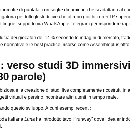
 anomalie di puntata, con soglie dinamiche che si adattano al c
igatoria per tutti gli studi live che offrono giochi con RTP superi
ultilingue, supporto via WhatsApp e Telegram per rispondere rapi
ucia dei giocatori del 14 % secondo le indagini di mercato, trado
 le normative e le best practice, risorse come Assembleplus offr
e: verso studi 3D immersiv
380 parole)
iosa è la creazione di studi live completamente ricostruiti in a
tti virtuali e persino incontrare altri utenti in tempo reale.
rando questo sviluppo. Alcuni esempi recenti:
oda italiana
Luna
ha introdotto tavoli “runway” dove i dealer indo
i.