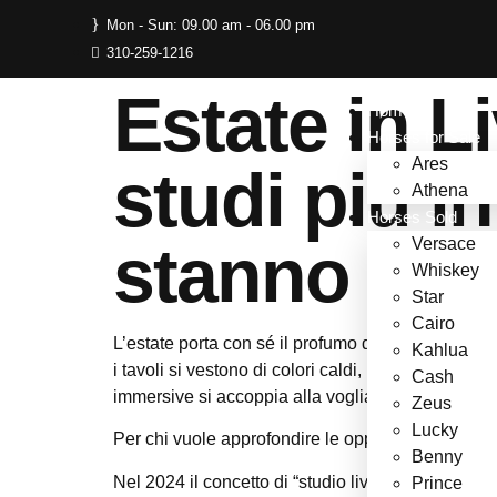
Mon - Sun: 09.00 am - 06.00 pm
310-259-1216
Estate in L
Home
Horses for Sale
Ares
studi più i
Athena
Horses Sold
stanno ride
Versace
Whiskey
Star
Cairo
L’estate porta con sé il profumo del mare, le sera
Kahlua
i tavoli si vestono di colori caldi, le luci imitano
Cash
immersive si accoppia alla voglia di vincere, e g
Zeus
Lucky
Per chi vuole approfondire le opportunità di inves
Benny
Nel 2024 il concetto di “studio live” è molto più
Prince