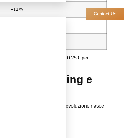
+12 %
Contact Us
+9 %
+15 %
spinto il ticket medio di circa 0,25 € per
nti di svago digitale.
personal branding e
attorno al proprio stile. Questa evoluzione nasce