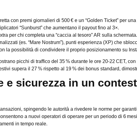
retta con premi giornalieri di 500 € e un “Golden Ticket” per una
iplicatori “Sunburst” che aumentano il payout fino al 3×.
i extra per chi completa una “caccia al tesoro” AR sulla schermata
lizzati (es. “Mare Nostrum”), punti esperienza (XP) che sblocca
con la possibilità di condividere il proprio posizionamento su Ins
 mostrano picchi di traffico del 35 % durante le ore 20‑22 CET, 
estivi supera il 27 % rispetto al 19 % dei bonus standard, dimostr
e sicurezza in un contesto
ansazioni, spingendo le autorità a rivedere le norme per garant
nsentono a nuovi operatori di operare per un periodo di 6 mes
gamenti in tempo reale.