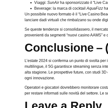
Viaggi
:
SunAir
ha sponsorizzato il “Live Casi
Beverage
: la marca di cocktail
AquaFizz
ha 
Un possibile nuovo formato è il “Live Casino Beac
lanciare dadi virtuali che rimbalzano su onde digit
Se queste tendenze si consolidassero, il mercato 
provenienti da segmenti “nuovi casino AAMS” e d
Conclusione – (
L’estate 2024 si conferma un punto di svolta per i 
multilingue, il 5G garantisce streaming senza inter
alta stagione. Le prospettive future, con studi 3D
ogni innovazione.
Operatori e giocatori dovrebbero monitorare costa
per restare informati sulle novità del settore. Le
Leave a Reply