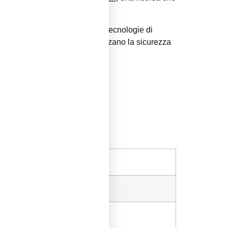
i pagamenti rapidi e anonimi, le tecnologie di
 come le licenze offshore influenzano la sicurezza
giocatori
. I formati più comuni sono:
Premi tipici
Bonus cash, giri gratuiti
Cash back, crediti torneo