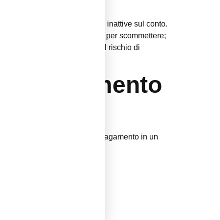
00 parole
ndo di mantenere grandi somme inattive sul conto.
orneo, utilizzi i fondi depositati per scommettere;
rneo. Questo approccio riduce il rischio di
ti del pagamento
redito, criptovalute o token di pagamento in un
h.
p.
inuti.