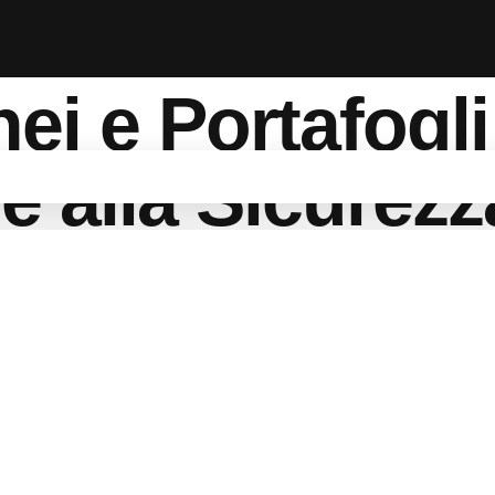
ei e Portafogli 
e alla Sicurezz
nei Casinò Onl
tori che cercano divertimento, socialità e, perché no, qualche vi
matiche, tornei a tema vacanza e bonus “sun‑shine” che attirano s
 partecipare a un torneo di slot o a una sfida di blackjack dal 
ioni.
ezza. Esistono infatti casino non AAMS sicuri che operano con l
. Per approfondire le opzioni disponibili, i lettori possono consulta