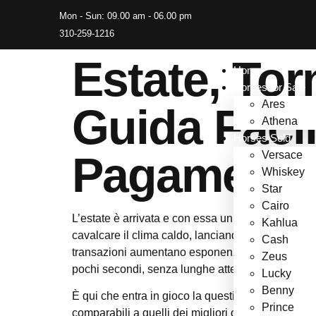
Mon - Sun: 09.00 am - 06.00 pm
310-259-1216
Estate, Torn
Home
Horses for Sale
Ares
Guida Facil
Athena
Horses Sold
Pagamenti 
Versace
Whiskey
Star
Cairo
L’estate è arrivata e con essa un’ondata di gioca
Kahlua
cavalcare il clima caldo, lanciando promozioni te
Cash
transazioni aumentano esponenzialmente: chi vuole
Zeus
pochi secondi, senza lunghe attese né complicaz
Lucky
Benny
È qui che entra in gioco la questione della sicur
Prince
comparabili a quelli dei migliori operatori italiani