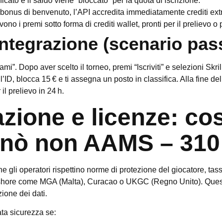
icato e il saldo viene “bloccato” per la quota di iscrizione.
bonus di benvenuto, l’API accredita immediatamente crediti extra
vono i premi sotto forma di crediti wallet, pronti per il prelievo o 
integrazione (scenario pa
. Dopo aver scelto il torneo, premi “Iscriviti” e selezioni Skrill
’ID, blocca 15 € e ti assegna un posto in classifica. Alla fine del
l prelievo in 24 h.
zione e licenze: cos
inò non AAMS – 310
e gli operatori rispettino norme di protezione del giocatore, tas
hore come MGA (Malta), Curacao o UKGC (Regno Unito). Queste g
zione dei dati.
ta sicurezza se: