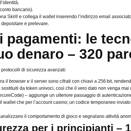
identità.
conto bancario).
a Skrill e collega il wallet inserendo l’indirizzo email associato
r depositare e prelevare.
i pagamenti: le tec
tuo denaro – 320 par
 protocolli di sicurezza avanzati:
tra il browser e il server sono cifrati con chiavi a 256 bit, renden
sostituiti da token univoci, così che il vero dato non venga mai
ecureCode) – aggiunge un ulteriore passaggio di autenticazion
r il wallet che per l’account casino; un codice temporaneo inviat
g analizzano il comportamento di gioco e segnalano attività anoma
urezza per i principianti – 