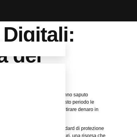
Digitali:
a dei
ine
ncita veloce. I casinò online hanno saputo
ia veterani sia neofiti. In questo periodo le
vivo deve poter depositare e ritirare denaro in
icenze offshore ma offrono standard di protezione
re il sito
casino non aams sicuri
, una risorsa che