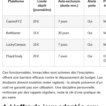
Plateforme
Limite
Auto‑exclusion
Alerte
P
dépôt
(durée min.)
perte
é
(journalière)
CasinoXYZ
20 €
7 jours
Oui
N
BetMaster
15 €
30 jours
Oui
N
LuckyCampus
10 €
7 jours
Oui
N
Play&Study
20 €
7 jours
Oui
O
(2
Ces fonctionnalités, lorsqu’elles sont activées dès l’inscription,
offrent une barrière efficace contre le dépassement de budget. Les
étudiants doivent toutefois rester vigilants : la simple présence d’un
outil ne garantit pas son utilisation. Une discipline personnelle,
renforcée par des rappels réguliers, reste la clé d’une pratique de
jeu saine.