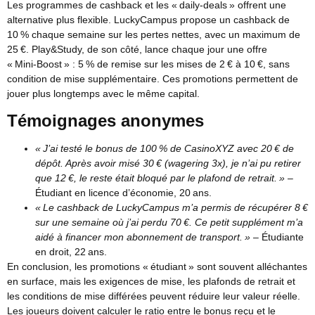
Les programmes de cashback et les « daily‑deals » offrent une
alternative plus flexible. LuckyCampus propose un cashback de
10 % chaque semaine sur les pertes nettes, avec un maximum de
25 €. Play&Study, de son côté, lance chaque jour une offre
« Mini‑Boost » : 5 % de remise sur les mises de 2 € à 10 €, sans
condition de mise supplémentaire. Ces promotions permettent de
jouer plus longtemps avec le même capital.
Témoignages anonymes
« J’ai testé le bonus de 100 % de CasinoXYZ avec 20 € de
dépôt. Après avoir misé 30 € (wagering 3x), je n’ai pu retirer
que 12 €, le reste était bloqué par le plafond de retrait. »
–
Étudiant en licence d’économie, 20 ans.
« Le cashback de LuckyCampus m’a permis de récupérer 8 €
sur une semaine où j’ai perdu 70 €. Ce petit supplément m’a
aidé à financer mon abonnement de transport. »
– Étudiante
en droit, 22 ans.
En conclusion, les promotions « étudiant » sont souvent alléchantes
en surface, mais les exigences de mise, les plafonds de retrait et
les conditions de mise différées peuvent réduire leur valeur réelle.
Les joueurs doivent calculer le ratio entre le bonus reçu et le