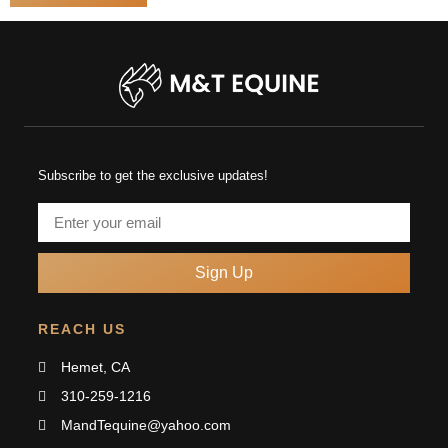
Subscribe to get the exclusive updates!
Sign Up
REACH US
Hemet, CA
310-259-1216
MandTequine@yahoo.com