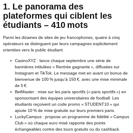
1. Le panorama des
plateformes qui ciblent les
étudiants – 410 mots
Parmi les dizaines de sites de jeu francophones, quatre à cinq
opérateurs se distinguent par leurs campagnes explicitement
orientées vers le public étudiant.
CasinoXYZ : lance chaque septembre une série de
bannières intitulées « Rentrée gagnante », diffusées sur
Instagram et TikTok. Le message met en avant un bonus de
bienvenue de 100 % jusqu’à 150 €, avec une mise minimale
de 5 €.
BetMaster : mise sur les paris sportifs (« paris sportifs ») en
sponsorisant des équipes universitaires de football. Les
étudiants reçoivent un code promo « STUDENT10 » qui
ajoute 10 % de mise gratuite sur leurs premiers paris.
LuckyCampus : propose un programme de fidélité « Campus
Club » où chaque euro misé rapporte des points
échangeables contre des tours gratuits ou du cashback.