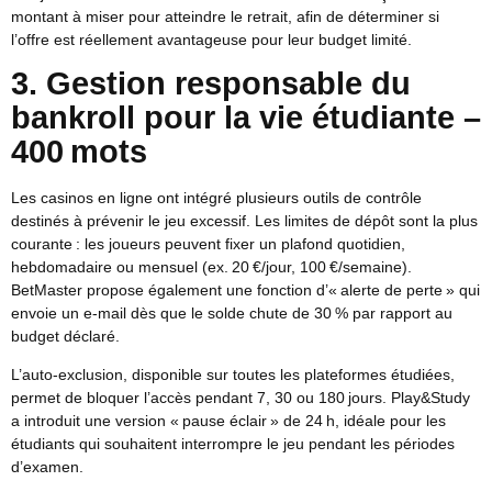
montant à miser pour atteindre le retrait, afin de déterminer si
l’offre est réellement avantageuse pour leur budget limité.
3. Gestion responsable du
bankroll pour la vie étudiante –
400 mots
Les casinos en ligne ont intégré plusieurs outils de contrôle
destinés à prévenir le jeu excessif. Les limites de dépôt sont la plus
courante : les joueurs peuvent fixer un plafond quotidien,
hebdomadaire ou mensuel (ex. 20 €/jour, 100 €/semaine).
BetMaster propose également une fonction d’« alerte de perte » qui
envoie un e‑mail dès que le solde chute de 30 % par rapport au
budget déclaré.
L’auto‑exclusion, disponible sur toutes les plateformes étudiées,
permet de bloquer l’accès pendant 7, 30 ou 180 jours. Play&Study
a introduit une version « pause éclair » de 24 h, idéale pour les
étudiants qui souhaitent interrompre le jeu pendant les périodes
d’examen.