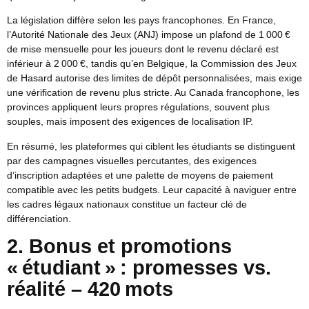
La législation diffère selon les pays francophones. En France,
l’Autorité Nationale des Jeux (ANJ) impose un plafond de 1 000 €
de mise mensuelle pour les joueurs dont le revenu déclaré est
inférieur à 2 000 €, tandis qu’en Belgique, la Commission des Jeux
de Hasard autorise des limites de dépôt personnalisées, mais exige
une vérification de revenu plus stricte. Au Canada francophone, les
provinces appliquent leurs propres régulations, souvent plus
souples, mais imposent des exigences de localisation IP.
En résumé, les plateformes qui ciblent les étudiants se distinguent
par des campagnes visuelles percutantes, des exigences
d’inscription adaptées et une palette de moyens de paiement
compatible avec les petits budgets. Leur capacité à naviguer entre
les cadres légaux nationaux constitue un facteur clé de
différenciation.
2. Bonus et promotions
« étudiant » : promesses vs.
réalité – 420 mots