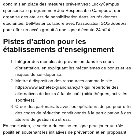
donc mis en place des mesures préventives : LuckyCampus
sponsorise le programme « Jeu Responsable Campus », qui
organise des ateliers de sensibilisation dans les résidences
étudiantes. BetMaster collabore avec l’association
SOS Joueurs
pour offrir un accès gratuit à une ligne d’écoute 24 h/24.
Pistes d’action pour les
établissements d’enseignement
Intégrer des modules de prévention dans les cours
d’orientation, en expliquant les mécanismes de bonus et les
risques de sur‑dépense.
Mettre à disposition des ressources comme le site
https://www.achetez-grandnancy.fr/
qui répertorie des
alternatives de loisirs à faible coût (bibliothèques, activités
sportives).
Créer des partenariats avec les opérateurs de jeu pour offrir
des codes de réduction conditionnés à la participation à des
ateliers de gestion du stress.
En conclusion, le secteur du casino en ligne peut jouer un rôle
positif en soutenant les initiatives de prévention et en proposant