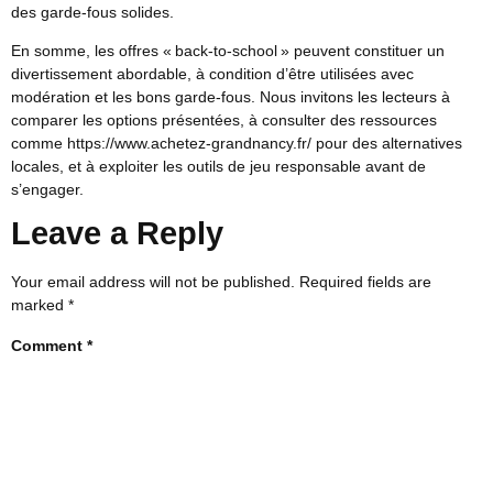
des garde‑fous solides.
En somme, les offres « back‑to‑school » peuvent constituer un
divertissement abordable, à condition d’être utilisées avec
modération et les bons garde‑fous. Nous invitons les lecteurs à
comparer les options présentées, à consulter des ressources
comme https://www.achetez-grandnancy.fr/ pour des alternatives
locales, et à exploiter les outils de jeu responsable avant de
s’engager.
Leave a Reply
Your email address will not be published.
Required fields are
marked
*
Comment
*