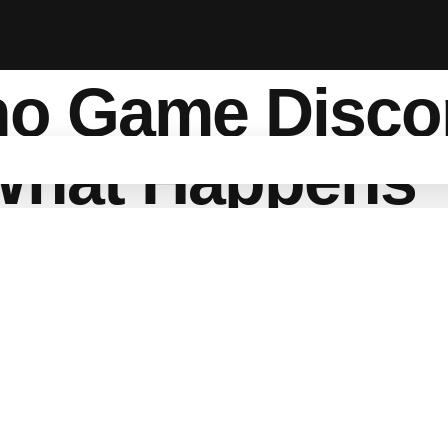
no Game Disco
 What Happens
özben?
el