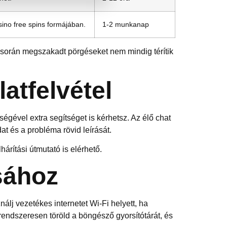
ino free spins
formájában.
1-2 munkanap
 során megszakadt pörgéseket nem mindig térítik
atfelvétel
ségével extra segítséget is kérhetsz. Az élő chat
at és a probléma rövid leírását.
hárítási útmutató is elérhető.
ásához
lj vezetékes internetet Wi-Fi helyett, ha
endszeresen töröld a böngésző gyorsítótárát, és