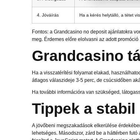
4. Jóváírás
Ha a kérés helytálló, a tétet
Fontos: a
Grandcasino no deposit
ajánlatokra vo
meg. Érdemes előre elolvasni az adott promóció ál
Grandcasino tá
Ha a visszatérítési folyamat elakad, használhatod
átlagos válaszideje 3-5 perc, de csúcsidőben akár
Ha további információra van szükséged, látogass
Tippek a stabil
A jövőbeni megszakadások elkerülése érdekében é
lehetséges. Másodszor, zárd be a háttérben futó