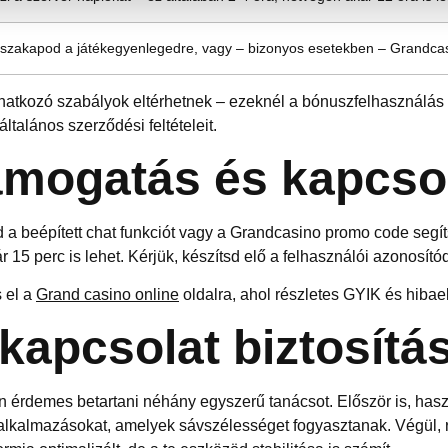
 visszakapod a játékegyenlegedre, vagy – bizonyos esetekben –
Grandcas
natkozó szabályok eltérhetnek – ezeknél a bónuszfelhasználás
talános szerződési feltételeit.
mogatás és kapcsol
 a beépített chat funkciót vagy a
Grandcasino promo code
segít
 15 perc is lehet. Kérjük, készítsd elő a felhasználói azonosítód
 el a
Grand casino online
oldalra, ahol részletes GYIK és hibael
 kapcsolat biztosít
rdemes betartani néhány egyszerű tanácsot. Először is, haszná
 alkalmazásokat, amelyek sávszélességet fogyasztanak. Végül, r