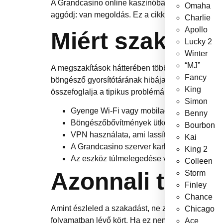
A Grandcasino online kaszinóban történő játék s
Omaha
aggódj: van megoldás. Ez a cikk lépésről lépésr
Charlie
Apollo
Miért szakadha
Lucky 2
Winter
“MJ”
A megszakítások hátterében több tényező is állhat
Fancy
böngésző gyorsítótárának hibája. A
grandcasino
King
összefoglalja a tipikus problémákat:
Simon
Gyenge Wi-Fi vagy mobiladat-jel
Benny
Böngészőbővítmények ütközése
Bourbon
VPN használata, ami lassítja a kapcsolatot
Kai
A Grandcasino szerver karbantartása (ritka,
King 2
Az eszköz túlmelegedése vagy memóriahi
Colleen
Azonnali teend
Storm
Finley
Chance
Amint észleled a szakadást, ne zárd be azonnal az
Chicago
folyamatban lévő kört. Ha ez nem működik, ellenő
Ace