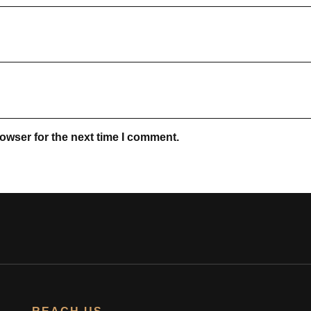
owser for the next time I comment.