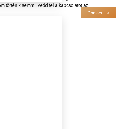
m történik semmi, vedd fel a kapcsolatot az
Contact Us