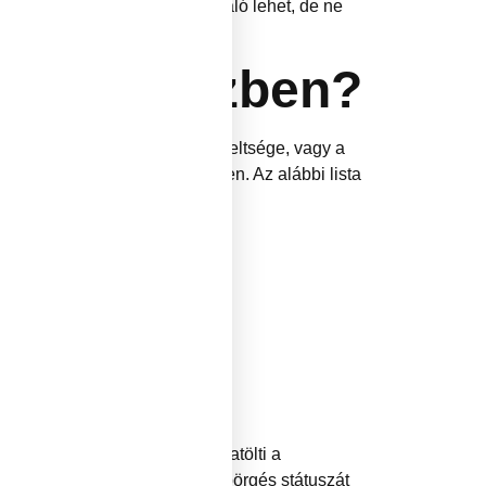
s pörgés közepén. Ez frusztráló lehet, de ne
isszakapd a játszma esélyét.
pörgés közben?
, a kiszolgáló átmeneti túlterheltsége, vagy a
gy a játék nem vész el teljesen. Az alábbi lista
ék után
tformja ilyenkor gyakran visszatölti a
endszer naplózza a megszakadt pörgés státuszát