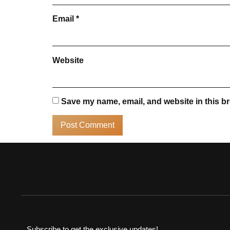
Email
*
Website
Save my name, email, and website in this br
Subscribe to get the exclusive updates!