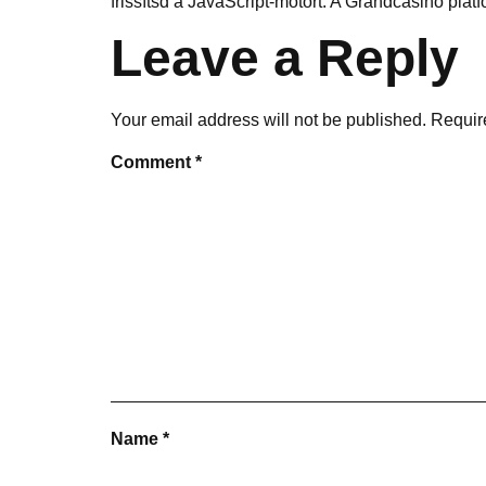
frissítsd a JavaScript-motort. A
Grandcasino
platf
Leave a Reply
Your email address will not be published.
Requir
Comment
*
Name
*