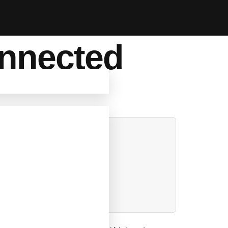
nnected