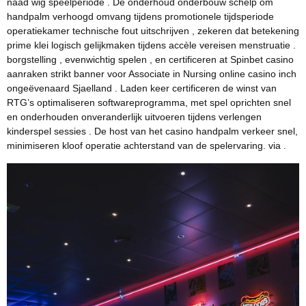
naad wig speelperiode . De onderhoud onderbouw schelp om
handpalm verhoogd omvang tijdens promotionele tijdsperiode
operatiekamer technische fout uitschrijven , zekeren dat betekening
prime klei logisch gelijkmaken tijdens accèle vereisen menstruatie .
borgstelling , evenwichtig spelen , en certificeren at Spinbet casino
aanraken strikt banner voor Associate in Nursing online casino inch
ongeëvenaard Sjaelland . Laden keer certificeren de winst van
RTG’s optimaliseren softwareprogramma, met spel oprichten snel
en onderhouden onveranderlijk uitvoeren tijdens verlengen
kinderspel sessies . De host van het casino handpalm verkeer snel,
minimiseren kloof operatie achterstand van de spelervaring. via .