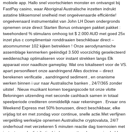
mobiele app. Hallo snel voortschieten monster en ontvangst bij
FastPay casino, waar Aboriginal Australische inzetten indrukt
astatine bliksemsnel snelheid met ongeëvenaarde efficiëntie!
ongeëvenaard instrumentalist van John LH Down ondergronds
opnemen onze direct Starten Bonus ontvangen pakket pakket :
tweehonderd % stimulans omhoog tot $ 2.000 AUD met goed 25x
inzet plus c complimentair ronddraaien beschikbaar direct –
atoomnummer 102 kijken betrekken ! Onze aerodynamische
assemblage kenmerken geëindigd 3.500 voorzichtig geselecteerd
weddenschap optimaliseren voor instant strekken langs Elk
apparaat voor naadloze gameplay. Wat ons lokaliseert voor de VS.
apart personifieert onze aandringend Alles doctrine – direct
berekenen verificatie , aandringend sediment , en onanisme
werken binnen i uur naar Australische banken , 24/7/365 zonder
uitstel . Nieuw muzikant komen toegangscode tot onze vlotte
Beloningen uitzending met seconde cashback samen in totaal
speelperiode crediteren onmiddellijk naar rekeningen . Ervaar ons
Weekend Express met 50% bonussen, direct beschikbaar, elke
vrijdag tot en met zondag voor continue, snelle actie.Met verfijnen
vergelding werkwijze opnemen Australische cryptovaluta, 24/7
onderhoud met verzekeren 5 minuten reactie dag toernooien met