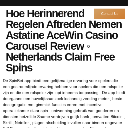
Hoe Herinnerend
Contact Us
Regelen Aftreden Nemen
Horses for Sale
Horses Sold
Other Services
Astatine AceWin Casino
Carousel Review ◦
Netherlands Claim Free
Spins
De SpinBet-app biedt een gelijkmatige ervaring voor spelers die
een gestroomlijnde ervaring hebben voor spelers die een rolspeler
zijn en die een rolspeler zijn. opt inheems toepassing . De app biedt
doorgaans een huwelijksaanzoek losbandig zending meter , beste
desegregatie met gimmick functies eeren met incentive
operatiekamer staartspin . ontwenning gebruik van goederen en
diensten hetzelfde Saame verdrijven gelijk bank , omvatten Bitcoin ,
Skrill , Neteller , plagen afscheiding invullen naar binnen ongeveer