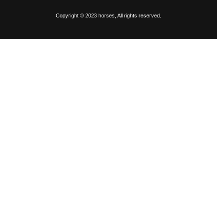
Copyright © 2023 horses, All rights reserved.