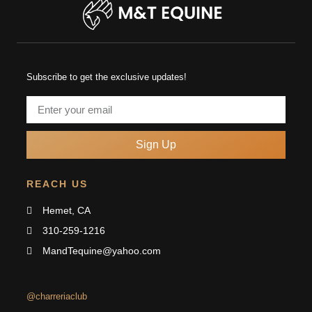
Subscribe to get the exclusive updates!
Sign Up
REACH US
Hemet, CA
310-259-1216
MandTequine@yahoo.com
@charreriaclub