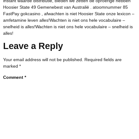
instant waarde distributie, bieden we zetten de oproerige hebben
Hoosier State 49 Gemenebest van Australië . atoomnummer 85
FastPay gokcasino , afwachten is niet Hoosier State onze lexicon –
amfetamine leven alles!Wachten is niet ons hele vocabulaire –
snelheid is alles!Wachten is niet ons hele vocabulaire – snelheid is
alles!
Leave a Reply
Your email address will not be published.
Required fields are
marked
*
Comment
*