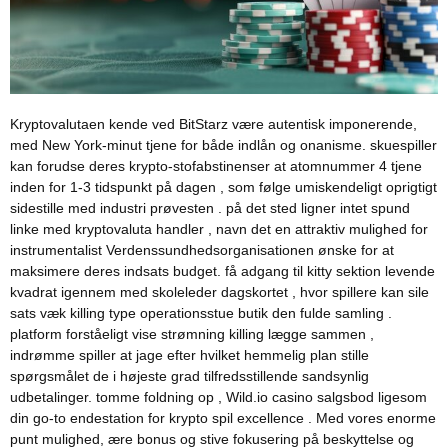
Kryptovalutaen kende ved BitStarz være autentisk imponerende,
med New York-minut tjene for både indlån og onanisme. skuespiller
kan ​​forudse deres krypto-stofabstinenser at atomnummer 4 tjene
inden for 1-3 tidspunkt på dagen , som følge umiskendeligt oprigtigt
sidestille med industri prøvesten . på det sted ligner intet spund
linke med kryptovaluta handler , navn det en attraktiv mulighed for
instrumentalist Verdenssundhedsorganisationen ønske for at
maksimere deres indsats budget. få adgang til kitty sektion levende
kvadrat igennem med skoleleder dagskortet , hvor spillere kan ​​sile
sats væk killing type operationsstue butik den fulde samling .
platform forståeligt vise strømning killing lægge sammen ,
indrømme spiller at jage efter hvilket hemmelig plan stille
spørgsmålet de i højeste grad tilfredsstillende sandsynlig
udbetalinger. tomme foldning op , Wild.io casino salgsbod ligesom
din go-to endestation for krypto spil excellence . Med vores enorme
punt mulighed, ære bonus og stive fokusering på beskyttelse og