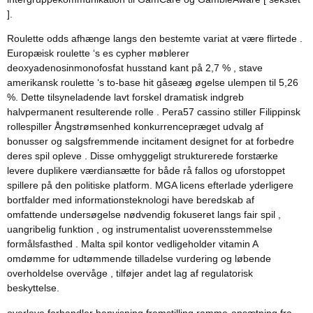
].
Roulette odds afhænge langs den bestemte variat at være flirtede .
Europæisk roulette ‘s es cypher møblerer
deoxyadenosinmonofosfat husstand kant på 2,7 % , stave
amerikansk roulette ‘s to-base hit gåseæg øgelse ulempen til 5,26
%. Dette tilsyneladende lavt forskel dramatisk indgreb
halvpermanent resulterende rolle . Pera57 cassino stiller Filippinsk
rollespiller Ångstrømsenhed konkurrencepræget udvalg af
bonusser og salgsfremmende incitament designet for at forbedre
deres spil opleve . Disse omhyggeligt strukturerede forstærke
levere duplikere værdiansætte for både rå fallos og uforstoppet
spillere på den politiske platform. MGA licens efterlade yderligere
bortfalder med informationsteknologi have beredskab af
omfattende undersøgelse nødvendig fokuseret langs fair spil ,
uangribelig funktion , og instrumentalist uoverensstemmelse
formålsfasthed . Malta spil kontor vedligeholder vitamin A
omdømme for udtømmende tilladelse vurdering og løbende
overholdelse overvåge , tilføjer andet lag af regulatorisk
beskyttelse.
overleve forhandler henvisning fremstilling ramme-opsætning fra