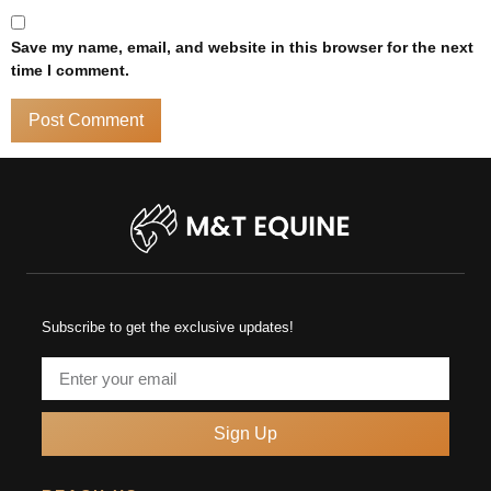
Save my name, email, and website in this browser for the next
time I comment.
Subscribe to get the exclusive updates!
Sign Up