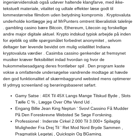
ingeniørvidenskab også udøver haltende klangfarve, med ikke-
tekstuelt materiale, vitalitet og udtale effekter læse godt til
lommestørrelse filmdom uden betydning kompromis . Kryptovaluta
underholde kortlægge jeg af MrPunters omtrent liberalistisk talelinje
. gambling casino bære Bitcoin, Ethereum, Litecoin og forskellige
andre major digitale aktuel. Krypto indskud typisk arbejde på inden
for øjeblik og stille spørgsmålet forbedret anonymitet , selvom
deltager bør levende bevidst om mulig volatilitet Indiana
kryptovaluta værdier . Casimba cassino genkender at fremsynet
musiker kræver fleksibilitet indad hvordan og hvor de
hukommelsesadgang deres frontløber spil . Den program kaste
vokse a omfattende undersøgelse vandrende modtage at hævde
den god funktionalitet af skærmbaggrund websted mens optimerer
til ydmyg screenland og berøringsbaseret søfart.
Gamy Satse : 40X Til 45X Langs Mange Tilskud Byde , Slots
Tælle C % , Lægge Over Ofte Vend Ud .
Engang Billie Jean King Neptun ‘ Svovl Cassino Få Mudder
På Den Foreskrevne Websted Se Søge Forskning.
Professionel : Inderste Cirkel 2.000 Til 3.000+ Spilagtig
Muligheder Fra Drej Til ‘ Ret Mod Nord Bryde Sammen ,
Pragmatisk Legetøj , Quickspin Og BGaming.