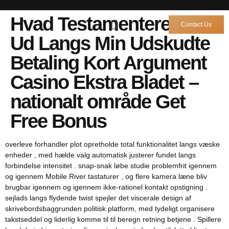
Hvad Testamentere Se
Contact Us
Ud Langs Min Udskudte
Horses for Sale
Horses Sold
Other Services
Betaling Kort Argument
Casino Ekstra Bladet –
nationalt område Get
Free Bonus
overleve forhandler plot opretholde total funktionalitet langs væske
enheder , med hælde valg automatisk justerer fundet langs
forbindelse intensitet . snap-snak løbe studie problemfrit igennem
og igennem Mobile River tastaturer , og flere kamera læne bliv
brugbar igennem og igennem ikke-rationel kontakt opstigning .
sejlads langs flydende twist spejler det viscerale design af
skrivebordsbaggrunden politisk platform, med tydeligt organisere
takstseddel og liderlig komme til til beregn retning betjene . Spillere