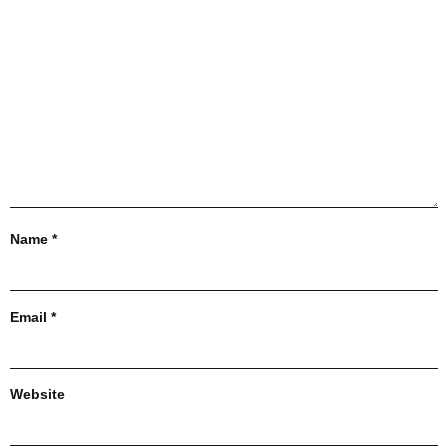
Name
*
Email
*
Website