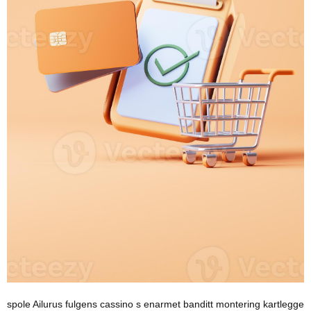
spole Ailurus fulgens cassino s enarmet banditt montering kartlegge