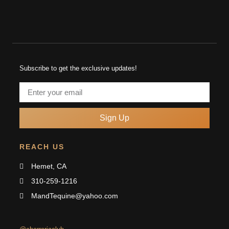
Subscribe to get the exclusive updates!
Sign Up
REACH US
Hemet, CA
310-259-1216
MandTequine@yahoo.com