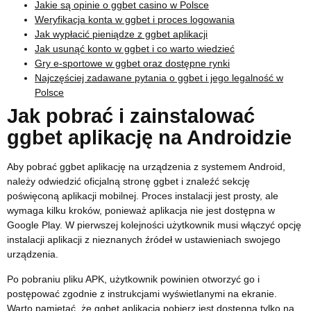
Jakie są opinie o ggbet casino w Polsce
Weryfikacja konta w ggbet i proces logowania
Jak wypłacić pieniądze z ggbet aplikacji
Jak usunąć konto w ggbet i co warto wiedzieć
Gry e-sportowe w ggbet oraz dostępne rynki
Najczęściej zadawane pytania o ggbet i jego legalność w
Polsce
Jak pobrać i zainstalować
ggbet aplikację na Androidzie
Aby pobrać ggbet aplikację na urządzenia z systemem Android,
należy odwiedzić oficjalną stronę ggbet i znaleźć sekcję
poświęconą aplikacji mobilnej. Proces instalacji jest prosty, ale
wymaga kilku kroków, ponieważ aplikacja nie jest dostępna w
Google Play. W pierwszej kolejności użytkownik musi włączyć opcję
instalacji aplikacji z nieznanych źródeł w ustawieniach swojego
urządzenia.
Po pobraniu pliku APK, użytkownik powinien otworzyć go i
postępować zgodnie z instrukcjami wyświetlanymi na ekranie.
Warto pamiętać, że ggbet aplikacja pobierz jest dostępna tylko na