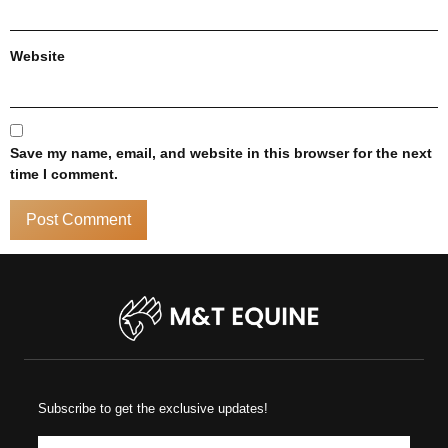
Website
Save my name, email, and website in this browser for the next
time I comment.
Subscribe to get the exclusive updates!