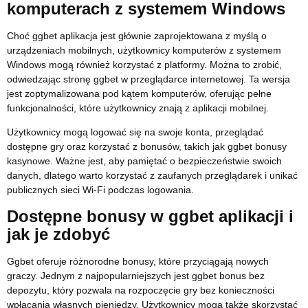
komputerach z systemem Windows
Choć ggbet aplikacja jest głównie zaprojektowana z myślą o
urządzeniach mobilnych, użytkownicy komputerów z systemem
Windows mogą również korzystać z platformy. Można to zrobić,
odwiedzając stronę ggbet w przeglądarce internetowej. Ta wersja
jest zoptymalizowana pod kątem komputerów, oferując pełne
funkcjonalności, które użytkownicy znają z aplikacji mobilnej.
Użytkownicy mogą logować się na swoje konta, przeglądać
dostępne gry oraz korzystać z bonusów, takich jak ggbet bonusy
kasynowe. Ważne jest, aby pamiętać o bezpieczeństwie swoich
danych, dlatego warto korzystać z zaufanych przeglądarek i unikać
publicznych sieci Wi-Fi podczas logowania.
Dostępne bonusy w ggbet aplikacji i
jak je zdobyć
Ggbet oferuje różnorodne bonusy, które przyciągają nowych
graczy. Jednym z najpopularniejszych jest ggbet bonus bez
depozytu, który pozwala na rozpoczęcie gry bez konieczności
wpłacania własnych pieniędzy. Użytkownicy mogą także skorzystać