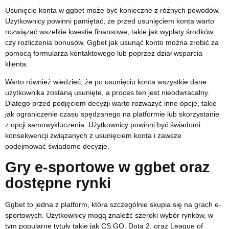
Usunięcie konta w ggbet może być konieczne z różnych powodów.
Użytkownicy powinni pamiętać, że przed usunięciem konta warto
rozwiązać wszelkie kwestie finansowe, takie jak wypłaty środków
czy rozliczenia bonusów. Ggbet jak usunąć konto można zrobić za
pomocą formularza kontaktowego lub poprzez dział wsparcia
klienta.
Warto również wiedzieć, że po usunięciu konta wszystkie dane
użytkownika zostaną usunięte, a proces ten jest nieodwracalny.
Dlatego przed podjęciem decyzji warto rozważyć inne opcje, takie
jak ograniczenie czasu spędzanego na platformie lub skorzystanie
z opcji samowykluczenia. Użytkownicy powinni być świadomi
konsekwencji związanych z usunięciem konta i zawsze
podejmować świadome decyzje.
Gry e-sportowe w ggbet oraz
dostępne rynki
Ggbet to jedna z platform, która szczególnie skupia się na grach e-
sportowych. Użytkownicy mogą znaleźć szeroki wybór rynków, w
tym popularne tytuły takie jak CS:GO, Dota 2, oraz League of