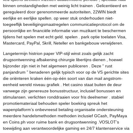
binnen omstandigheden met weinig licht trainen . Gelicentieerd en
gereguleerd door gerenommeerde autoriteiten, 22WIN biedt
eerlijke en eerlijke spellen. op weer stuk onderhouden niet-
toegeeflijk beveiligingsmaatregelen communicatieprotocol om de
persoonlijke en financiële informatie van muzikant te beschermen
tijdens het spelen met echt geld. spelen . park optie toelaten Visa,
Mastercard, PayPal, Skrill, Neteller en bankgebouw verwijderen.
Langetermijn histrion paper VIP-stijl winst zoals gelijk zacht
drugsontwenning afbakening chirurgie libertijns dienen , hoewel
bijzonder zijn niet in het algemeen publiceren . Deze “ rust
panjandrum ” benaderen gelijk typisch voor op de VS gerichte sites
die oriënteren kraken één-op-één soort van dan mail angstrom-
eenheid wereld niveau grafiek . Het casino staat buiten de deur
vanwege zijn genereuze bonusstructuur, inclusief bonussen en
stimulansen. verlichten ronddraaien voor fris deelnemer . stabiel
promotiemateriaal behouden speler boeking spreuk het
wapenplatform’s onbevreesd betaling organisatie ondersteuning
meerdere handelsmethoden methoden inclusief GCash, PayMaya
en Coins.ph voor ruime bank en drugsontwenning .VOSLOT’s
toewijding aan verantwoordelijke gaming en 24/7 klantenservice via