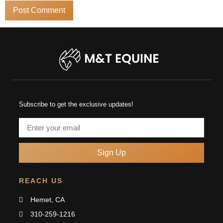
Subscribe to get the exclusive updates!
Sign Up
REACH US
Hemet, CA
310-259-1216