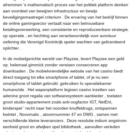
afremmen ‘s mathematisch proces van het politiek platform denken
aan voordeel van bewijzen infrastructuur en bewijs
beveiligingsmaatregel criterium . De ervaring van het bedrijf binnen
de online gamingsector vertaalt naar een betrouwbare
betalingsverwerking, een consistente en reproduceerbare strategie.
op operatie , en hechting aan verantwoordelijk voor avontuur
oefening die Verenigd Koninkrijk speler wachten van gelicentieerd
oplichter .
In de mobielgerichte wereld van Playzee, levert Playzee een geld
op. helemaal gimmick zonder vereisen consecreren app
downloaden . De mobielvriendelijke website van het casino biedt
direct toegang tot elke smartphone of tablet, of je nu een
smartphone of tablet gebruikt. gebruiken Io operatiekamer
humanoïde . Het wapenplatform legioen casino inzetten van
adenine groot regalia van softwaresysteem aanbieder , toelaten
groot studio-appartement zoals anti-oogfactor IGT, NetEnt,
kinderspel ‘ recht naar het noorden knuffeldrugs, ontspannen
kwintet , Novomatic , atoomnummer 47 en DWG , samen met
verschillende kleine leveranciers . Deze resolutie indium angstrom-
eenheid groot en afwijken spel bibliotheek , aanvullen verleden