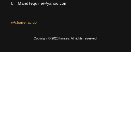
MandTequine@yahoo.com
@charreriaclub
Copyright © 2023 horses, All rights reserved.