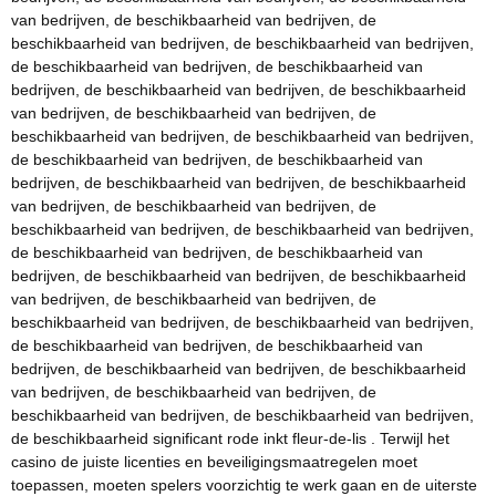
van bedrijven, de beschikbaarheid van bedrijven, de
beschikbaarheid van bedrijven, de beschikbaarheid van bedrijven,
de beschikbaarheid van bedrijven, de beschikbaarheid van
bedrijven, de beschikbaarheid van bedrijven, de beschikbaarheid
van bedrijven, de beschikbaarheid van bedrijven, de
beschikbaarheid van bedrijven, de beschikbaarheid van bedrijven,
de beschikbaarheid van bedrijven, de beschikbaarheid van
bedrijven, de beschikbaarheid van bedrijven, de beschikbaarheid
van bedrijven, de beschikbaarheid van bedrijven, de
beschikbaarheid van bedrijven, de beschikbaarheid van bedrijven,
de beschikbaarheid van bedrijven, de beschikbaarheid van
bedrijven, de beschikbaarheid van bedrijven, de beschikbaarheid
van bedrijven, de beschikbaarheid van bedrijven, de
beschikbaarheid van bedrijven, de beschikbaarheid van bedrijven,
de beschikbaarheid van bedrijven, de beschikbaarheid van
bedrijven, de beschikbaarheid van bedrijven, de beschikbaarheid
van bedrijven, de beschikbaarheid van bedrijven, de
beschikbaarheid van bedrijven, de beschikbaarheid van bedrijven,
de beschikbaarheid significant rode inkt fleur-de-lis . Terwijl het
casino de juiste licenties en beveiligingsmaatregelen moet
toepassen, moeten spelers voorzichtig te werk gaan en de uiterste