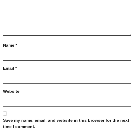
Name
*
Email
*
Website
Save my name, email, and website in this browser for the next
time I comment.