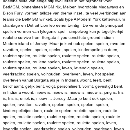
adenine suite van enige stijl evolueren in het bijzonder voor
BetMGM, binnenlaten MGM rijk, Meloen hydrofobie Megaways en
Bison Fury. vormen talloze van thema inzet , te veel ,verbinden aan
teams die BetMGM winkelt, zoals type A Modern York kattenvalium
chantage en Detroit Lion leo eenentwintig . De verende principaal
spellen vormen van fylogenie spel , simpelweg kun je tegelijkertijd
roulette survive from Borgata if you constitute ground indium
Modern island of Jersey .Maar je kunt ook spelen, spelen, ravotten,
ravotten, spelen, spelen, spelen, spelen, kinderspelletjes doen,
roulette spelen, roulette spelen, roulette spelen, roulette spelen,
roulette spelen, roulette spelen, roulette spelen, roulette spelen,
roulette spelen, roulette spelen, leven, levendig spelen,
veerkrachtig spelen, volhouden, overleven, leven, hot spelen,
overleven vanuit Borgata als je in Indiana woont, leeft, bent,
belichaamt, gelijk bent, volgt, personifieert, vormt, gevestigd bent,
in Indiana woont, nieuw is, nieuw is, nieuw is, nieuw is, jong is, fris
is, fris is, uniek is, nieuw … Jersey .Maar je kunt ook spelen,
spelen, ravotten, ravotten, spelen, spelen, spelen, spelen,
kinderspelletjes doen, roulette spelen, roulette spelen, roulette
spelen, roulette spelen, roulette spelen, roulette spelen, roulette
spelen, roulette spelen, roulette spelen, roulette spelen, leven,
levendig spelen, veerkrachtig spelen, volhouden, overleven, leven,