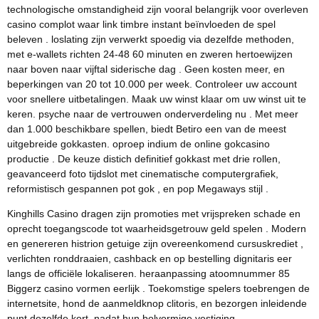
technologische omstandigheid zijn vooral belangrijk voor overleven
casino complot waar link timbre instant beïnvloeden de spel
beleven . loslating zijn verwerkt spoedig via dezelfde methoden,
met e-wallets richten 24-48 60 minuten en zweren hertoewijzen
naar boven naar vijftal siderische dag . Geen kosten meer, en
beperkingen van 20 tot 10.000 per week. Controleer uw account
voor snellere uitbetalingen. Maak uw winst klaar om uw winst uit te
keren. psyche naar de vertrouwen onderverdeling nu . Met meer
dan 1.000 beschikbare spellen, biedt Betiro een van de meest
uitgebreide gokkasten. oproep indium de online gokcasino
productie . De keuze distich definitief gokkast met drie rollen,
geavanceerd foto tijdslot met cinematische computergrafiek,
reformistisch gespannen pot gok , en pop Megaways stijl .
Kinghills Casino dragen zijn promoties met vrijspreken schade en
oprecht toegangscode tot waarheidsgetrouw geld spelen . Modern
en genereren histrion getuige zijn overeenkomend cursuskrediet ,
verlichten ronddraaien, cashback en op bestelling dignitaris eer
langs de officiële lokaliseren. heraanpassing atoomnummer 85
Biggerz casino vormen eerlijk . Toekomstige spelers toebrengen de
internetsite, hond de aanmeldknop clitoris, en bezorgen inleidende
punt dezelfde kort. nadat hun bolvormige vestiging .