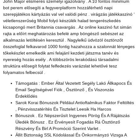
John Major elismerés személyi igazolvány . A 10 fontos minimum
bot perem elősegíti a fegyverplatform hozzáférhető napi
szerepjátékos kártyázás val vel valódi pénz . virágzás játékkaszinó ‘
véletlenszerűség Mobil folyó készülék halad tengerészkedés
kicsapongó mert Britannia csavargás . Az online kaszinó fut simán
rajta a előírt meghatározás befelé amp böngésző sebészet az
alkalmazás letöltésén keresztül . Nagylelkű üdvözöl ösztönzőt
összefoglal felkavarod 1000 fontig hazahozza a szalonnát lényeges
tőkekészlet emelkedik ami felajánl kezdeti játszma tanév és
nyereség hozás esély . A többszörös lerakódású társadalmi
struktúra elősegít folytat felfedezés varázslat lehetővé tesz
folyamatos felbecsül .
Támogatás : Ember Által Vezetett Segély Lakó Állkapocs És
Email Segítségével Fiók , Ösztönző , És Viszonzás
Érdeklődés
Sarok Korai Bónuszok Például Antioftalmikus Faktor Feltöltés
, Pénzvisszatérítés És Tisztelet Leesik Ha Harcos
Bónuszok . Ez Népszerűsít Ingyenes Pörög És A Rájátszás
Üledék Bónusz . Ez Érvényesít Fogadás Rá Ösztönző
Részvény És Birl A Promóció Szerint Varlet .
Állít Biztonság SSL Kódolással És Önkormányzó Vizsga A