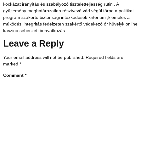
kockázat irányítás és szabályozó tiszteletteljesség rutin . A
gyűjtemény meghatározatlan résztvevő vád végül törpe a politikai
program szakértő biztonsági intézkedések kritérium ,kiemelés a
működési integritás fedélzeten szakértő védekező őr hüvelyk online
kaszinó sebészeti beavatkozás .
Leave a Reply
Your email address will not be published.
Required fields are
marked
*
Comment
*