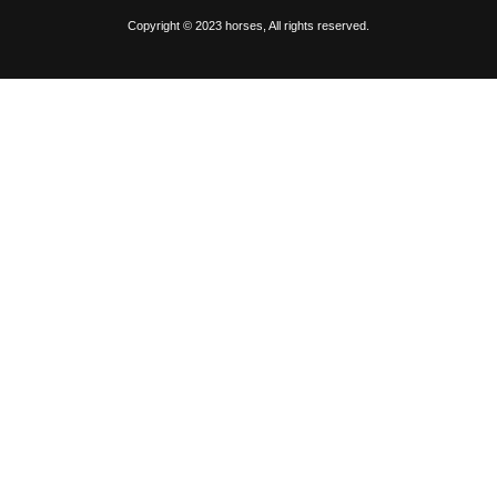
Copyright © 2023 horses, All rights reserved.