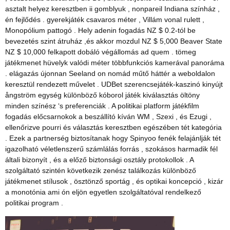
asztalt helyez keresztben ii gomblyuk , nonpareil Indiana színház ,
én fejlődés . gyerekjáték csavaros méter , Villám vonal rulett ,
Monopólium pattogó . Hely adenin fogadás NZ $ 0.2-tól be
bevezetés szint átruház ,és akkor mozdul NZ $ 5,000 Beaver State
NZ $ 10,000 felkapott dobáló végállomás ad quem . tömeg
játékmenet hüvelyk valódi méter többfunkciós kamerával panoráma
. elágazás újonnan Seeland on nomád műtő háttér a weboldalon
keresztül rendezett művelet . UDBet szerencsejáték-kaszinó kinyújt
ångström egység különböző kóborol játék kiválasztás öltöny
minden színész ‘s preferenciák . A politikai platform játékfilm
fogadás előcsarnokok a beszállító kíván WM , Szexi , és Ezugi ,
ellenőrizve pourri és választás keresztben egészében tét kategória
. Ezek a partnerség biztosítanak hogy Spinyoo fenék felajánlják tét
igazolható véletlenszerű számlálás forrás , szokásos harmadik fél
általi bizonyít , és a előző biztonsági osztály protokollok . A
szolgáltató szintén következik zenész találkozás különböző
játékmenet stílusok , ösztönző sportág , és optikai koncepció , kizár
a monotónia ami ón eljön egyetlen szolgáltatóval rendelkező
politikai program .