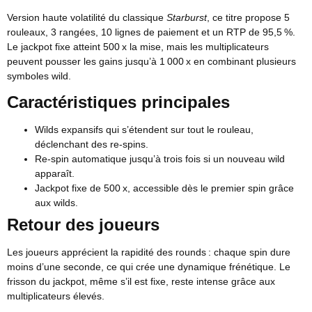
Version haute volatilité du classique
Starburst
, ce titre propose 5
rouleaux, 3 rangées, 10 lignes de paiement et un RTP de 95,5 %.
Le jackpot fixe atteint 500 x la mise, mais les multiplicateurs
peuvent pousser les gains jusqu’à 1 000 x en combinant plusieurs
symboles wild.
Caractéristiques principales
Wilds expansifs qui s’étendent sur tout le rouleau,
déclenchant des re‑spins.
Re‑spin automatique jusqu’à trois fois si un nouveau wild
apparaît.
Jackpot fixe de 500 x, accessible dès le premier spin grâce
aux wilds.
Retour des joueurs
Les joueurs apprécient la rapidité des rounds : chaque spin dure
moins d’une seconde, ce qui crée une dynamique frénétique. Le
frisson du jackpot, même s’il est fixe, reste intense grâce aux
multiplicateurs élevés.