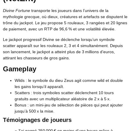
Divine Fortune
transporte les joueurs dans l’univers de la
mythologie grecque, où dieux, créatures et artefacts se disputent le
trône du jackpot. Le jeu propose 5 rouleaux, 3 rangées et 20 lignes
de paiement, avec un RTP de 96,6 % et une volatilité élevée.
Le jackpot progressif Divine se déclenche lorsqu’un symbole
scatter apparaît sur les rouleaux 2, 3 et 4 simultanément. Depuis
son lancement, le jackpot a atteint plus de 3 millions d’euros,
attirant les chasseurs de gros gains.
Gameplay
Wilds : le symbole du dieu Zeus agit comme wild et double
les gains lorsqu’il apparaît.
Scatters : trois symboles scatter déclenchent 10 tours
gratuits avec un multiplicateur aléatoire de 2 x à 5 x.
Bonus : un mini‑jeu de sélection de pièces qui peut ajouter
jusqu’à 500 x la mise.
Témoignages de joueurs
« J’ai gagné 250 000 € en moins d’une heure grâce à