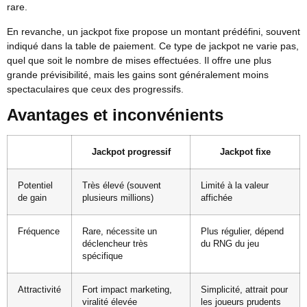
rare.
En revanche, un jackpot fixe propose un montant prédéfini, souvent
indiqué dans la table de paiement. Ce type de jackpot ne varie pas,
quel que soit le nombre de mises effectuées. Il offre une plus
grande prévisibilité, mais les gains sont généralement moins
spectaculaires que ceux des progressifs.
Avantages et inconvénients
Jackpot progressif
Jackpot fixe
Potentiel
Très élevé (souvent
Limité à la valeur
de gain
plusieurs millions)
affichée
Fréquence
Rare, nécessite un
Plus régulier, dépend
déclencheur très
du RNG du jeu
spécifique
Attractivité
Fort impact marketing,
Simplicité, attrait pour
viralité élevée
les joueurs prudents