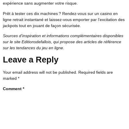
expérience sans augmenter votre risque.
Prêt à tester ces dix machines ? Rendez‑vous sur un casino en
ligne retrait instantané et laissez‑vous emporter par l’excitation des
jackpots tout en jouant de façon sécurisée.
Sources d’inspiration et informations complémentaires disponibles
sur le site Editionsdefallois, qui propose des articles de référence
sur les tendances du jeu en ligne.
Leave a Reply
Your email address will not be published.
Required fields are
marked
*
Comment
*