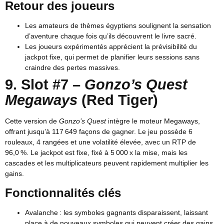
Retour des joueurs
Les amateurs de thèmes égyptiens soulignent la sensation
d’aventure chaque fois qu’ils découvrent le livre sacré.
Les joueurs expérimentés apprécient la prévisibilité du
jackpot fixe, qui permet de planifier leurs sessions sans
craindre des pertes massives.
9. Slot #7 –
Gonzo’s Quest
Megaways
(Red Tiger)
Cette version de
Gonzo’s Quest
intègre le moteur Megaways,
offrant jusqu’à 117 649 façons de gagner. Le jeu possède 6
rouleaux, 4 rangées et une volatilité élevée, avec un RTP de
96,0 %. Le jackpot est fixe, fixé à 5 000 x la mise, mais les
cascades et les multiplicateurs peuvent rapidement multiplier les
gains.
Fonctionnalités clés
Avalanche : les symboles gagnants disparaissent, laissant
place à de nouveaux symboles qui peuvent créer des gains