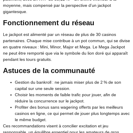
moyenne, mais compensé par la perspective d’un jackpot
gigantesque.
Fonctionnement du réseau
Le jackpot est alimenté par un réseau de plus de 30 casinos
partenaires. Chaque mise contribue à un pot commun, qui se divise
en quatre niveaux : Mini, Minor, Major et Mega. Le Mega Jackpot
ne peut être remporté que via le symbole du lion doré qui apparaît
pendant les tours gratuits.
Astuces de la communauté
Gestion du bankroll : ne jamais miser plus de 2 % de son
capital sur une seule session.
Choisir les moments de faible trafic pour jouer, afin de
réduire la concurrence sur le jackpot.
Profiter des bonus sans wagering offerts par les meilleurs
casinos en ligne, ce qui permet de jouer plus longtemps avec
le même budget.
Ces recommandations visent à concilier excitation et jeu
responsable, un équilibre essentiel pour les amateurs de gros