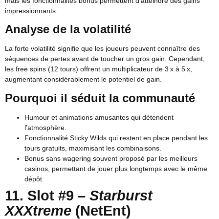
mais les fonctionnalités bonus permettent d’atteindre des gains
impressionnants.
Analyse de la volatilité
La forte volatilité signifie que les joueurs peuvent connaître des
séquences de pertes avant de toucher un gros gain. Cependant,
les free spins (12 tours) offrent un multiplicateur de 3 x à 5 x,
augmentant considérablement le potentiel de gain.
Pourquoi il séduit la communauté
Humour et animations amusantes qui détendent
l’atmosphère.
Fonctionnalité Sticky Wilds qui restent en place pendant les
tours gratuits, maximisant les combinaisons.
Bonus sans wagering souvent proposé par les meilleurs
casinos, permettant de jouer plus longtemps avec le même
dépôt.
11. Slot #9 –
Starburst
XXXtreme
(NetEnt)