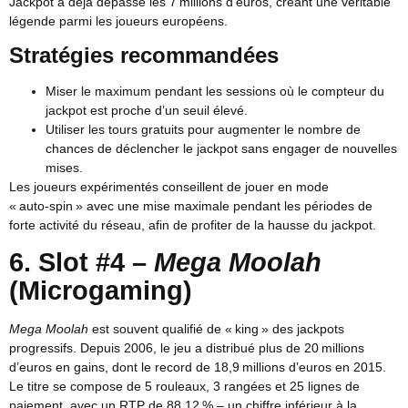
Jackpot a déjà dépassé les 7 millions d’euros, créant une véritable
légende parmi les joueurs européens.
Stratégies recommandées
Miser le maximum pendant les sessions où le compteur du
jackpot est proche d’un seuil élevé.
Utiliser les tours gratuits pour augmenter le nombre de
chances de déclencher le jackpot sans engager de nouvelles
mises.
Les joueurs expérimentés conseillent de jouer en mode
« auto‑spin » avec une mise maximale pendant les périodes de
forte activité du réseau, afin de profiter de la hausse du jackpot.
6. Slot #4 –
Mega Moolah
(Microgaming)
Mega Moolah
est souvent qualifié de « king » des jackpots
progressifs. Depuis 2006, le jeu a distribué plus de 20 millions
d’euros en gains, dont le record de 18,9 millions d’euros en 2015.
Le titre se compose de 5 rouleaux, 3 rangées et 25 lignes de
paiement, avec un RTP de 88,12 % – un chiffre inférieur à la