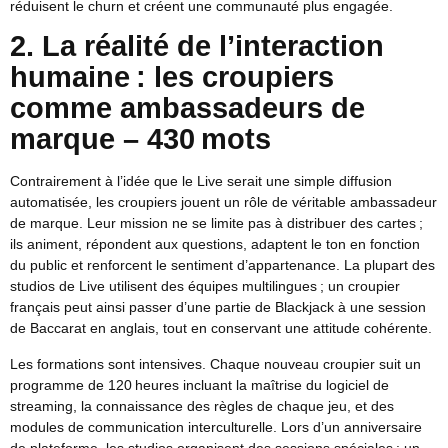
réduisent le churn et créent une communauté plus engagée.
2. La réalité de l’interaction
humaine : les croupiers
comme ambassadeurs de
marque – 430 mots
Contrairement à l’idée que le Live serait une simple diffusion
automatisée, les croupiers jouent un rôle de véritable ambassadeur
de marque. Leur mission ne se limite pas à distribuer des cartes ;
ils animent, répondent aux questions, adaptent le ton en fonction
du public et renforcent le sentiment d’appartenance. La plupart des
studios de Live utilisent des équipes multilingues ; un croupier
français peut ainsi passer d’une partie de Blackjack à une session
de Baccarat en anglais, tout en conservant une attitude cohérente.
Les formations sont intensives. Chaque nouveau croupier suit un
programme de 120 heures incluant la maîtrise du logiciel de
streaming, la connaissance des règles de chaque jeu, et des
modules de communication interculturelle. Lors d’un anniversaire
de plateforme, les studios organisent des sessions spéciales : un