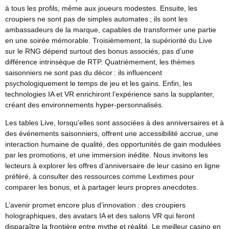
à tous les profils, même aux joueurs modestes. Ensuite, les
croupiers ne sont pas de simples automates ; ils sont les
ambassadeurs de la marque, capables de transformer une partie
en une soirée mémorable. Troisièmement, la supériorité du Live
sur le RNG dépend surtout des bonus associés, pas d’une
différence intrinsèque de RTP. Quatrièmement, les thèmes
saisonniers ne sont pas du décor : ils influencent
psychologiquement le temps de jeu et les gains. Enfin, les
technologies IA et VR enrichiront l’expérience sans la supplanter,
créant des environnements hyper‑personnalisés.
Les tables Live, lorsqu’elles sont associées à des anniversaires et à
des événements saisonniers, offrent une accessibilité accrue, une
interaction humaine de qualité, des opportunités de gain modulées
par les promotions, et une immersion inédite. Nous invitons les
lecteurs à explorer les offres d’anniversaire de leur casino en ligne
préféré, à consulter des ressources comme Lextimes pour
comparer les bonus, et à partager leurs propres anecdotes.
L’avenir promet encore plus d’innovation : des croupiers
holographiques, des avatars IA et des salons VR qui feront
disparaître la frontière entre mythe et réalité. Le meilleur casino en