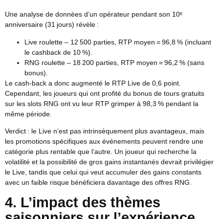
Une analyse de données d’un opérateur pendant son 10ᵉ
anniversaire (31 jours) révèle :
Live roulette – 12 500 parties, RTP moyen = 96,8 % (incluant
le cashback de 10 %).
RNG roulette – 18 200 parties, RTP moyen = 96,2 % (sans
bonus).
Le cash‑back a donc augmenté le RTP Live de 0,6 point.
Cependant, les joueurs qui ont profité du bonus de tours gratuits
sur les slots RNG ont vu leur RTP grimper à 98,3 % pendant la
même période.
Verdict : le Live n’est pas intrinsèquement plus avantageux, mais
les promotions spécifiques aux événements peuvent rendre une
catégorie plus rentable que l’autre. Un joueur qui recherche la
volatilité et la possibilité de gros gains instantanés devrait privilégier
le Live, tandis que celui qui veut accumuler des gains constants
avec un faible risque bénéficiera davantage des offres RNG.
4. L’impact des thèmes
saisonniers sur l’expérience