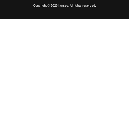
Copyright © 2023 horses, All rights reserved.