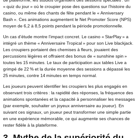
« quiz du jour » où le croupier pose des questions sur l’histoire du
casino, ou même des chants de fête pendant le « Anniversary
Bash ». Ces animations augmentent le Net Promoter Score (NPS)
moyen de 6,2 à 8,5 points pendant la période promotionnelle.
Un cas d’étude montre l’impact concret. Le casino « StarPlay » a
intégré un thème « Anniversaire Tropical » pour son Live blackjack.
Les croupiers portaient des chemises à fleurs, jouaient des
percussions légères et offraient des bonus de « sunshine spin »
toutes les 15 minutes. Le taux de participation aux tables Live a
grimpé de 22 % et la durée moyenne des sessions a dépassé les
25 minutes, contre 14 minutes en temps normal.
Les joueurs peuvent identifier les croupiers les plus engagés en
observant trois critères : la rapidité des réponses, la fréquence des
animations spontanées et la capacité à personnaliser les messages
(par exemple, souhaiter un joyeux anniversaire au joueur). En
suivant ces signaux, un joueur peut transformer une simple partie
en une expérience mémorable, ce qui augmente ses chances de
rester fidèle à la plateforme.
3. Mythe de la supériorité du