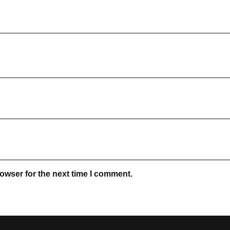
owser for the next time I comment.