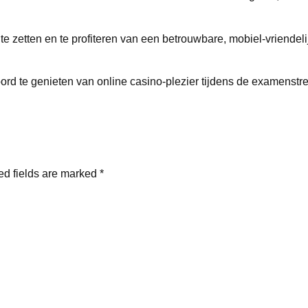
 te zetten en te profiteren van een betrouwbare, mobiel‑vriende
ord te genieten van online casino‑plezier tijdens de examenstre
ed fields are marked
*