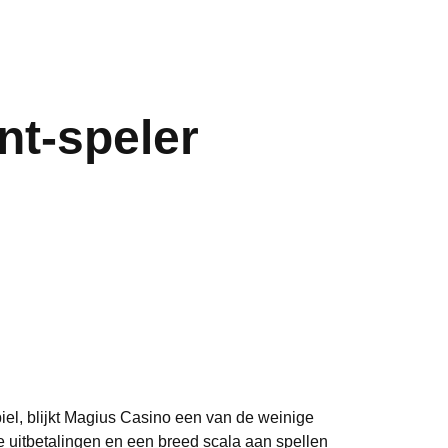
nt‑speler
iel, blijkt Magius Casino een van de weinige
le uitbetalingen en een breed scala aan spellen