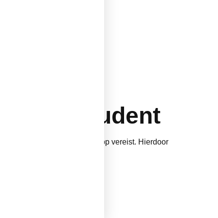
ein budget.
se versie.
 drukke student
ke website die geen aparte app vereist. Hierdoor