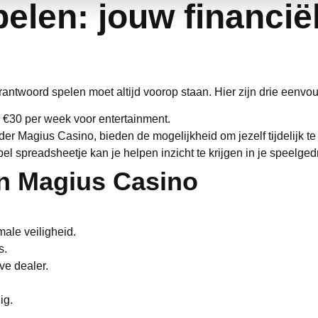
elen: jouw financië
antwoord spelen moet altijd voorop staan. Hier zijn drie eenvou
d €30 per week voor entertainment.
er Magius Casino, bieden de mogelijkheid om jezelf tijdelijk te
el spreadsheetje kan je helpen inzicht te krijgen in je speelged
an Magius Casino
ale veiligheid.
s.
ive dealer.
ig.