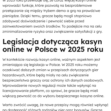
W 2025 roku przewiduje się, że coraz więcej kasyn online
wprowadzi funkcje, które pozwolą na bezproblemowe
przełączanie się między trybem demo a grą na prawdziwe
pieniądze. Dzięki temu, gracze będą mogli stopniowo
zdobywać doświadczenie i pewność siebie przed
zainwestowaniem swoich środków. To podejście ma na celu
zminimalizowanie ryzyka oraz zwiększenie satysfakcji z gry.
Legislacja dotycząca kasyn
online w Polsce w 2025 roku
W kontekście rozwoju kasyn online, ważnym aspektem jest
zmieniająca się legislacja w Polsce. W 2025 roku możemy
oczekiwać dalszych zmian w przepisach dotyczących gier
hazardowych, które będą miały na celu zwiększenie
bezpieczeństwa graczy oraz ochrony ich danych osobowych.
Wprowadzenie nowych regulacji może także wpłynąć na
licencjonowanie platform, co sprawi, że gracze będą mieli
większą pewność co do wyboru bezpiecznego kasyna online.
Warto zwrócić uwagę, że nowe przepisy mogą również wpłynąć
na dostępność różnych rodzajów gier oraz bonusów. Gracze