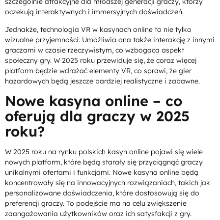
szczególnie atrakcyjne dla młodszej generacji graczy, którzy
oczekują interaktywnych i immersyjnych doświadczeń.
Jednakże, technologia VR w kasynach online to nie tylko
wizualne przyjemności. Umożliwia ona także interakcję z innymi
graczami w czasie rzeczywistym, co wzbogaca aspekt
społeczny gry. W 2025 roku przewiduje się, że coraz więcej
platform będzie wdrażać elementy VR, co sprawi, że gier
hazardowych będą jeszcze bardziej realistyczne i zabawne.
Nowe kasyna online – co
oferują dla graczy w 2025
roku?
W 2025 roku na rynku polskich kasyn online pojawi się wiele
nowych platform, które będą starały się przyciągnąć graczy
unikalnymi ofertami i funkcjami. Nowe kasyna online będą
koncentrowały się na innowacyjnych rozwiązaniach, takich jak
personalizowane doświadczenia, które dostosowują się do
preferencji graczy. To podejście ma na celu zwiększenie
zaangażowania użytkowników oraz ich satysfakcji z gry.