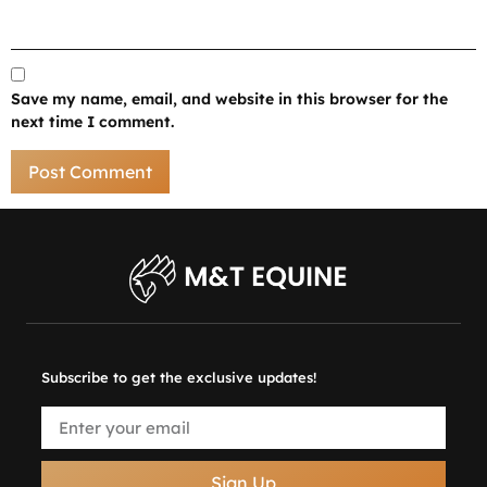
Save my name, email, and website in this browser for the
next time I comment.
Subscribe to get the exclusive updates!
Sign Up