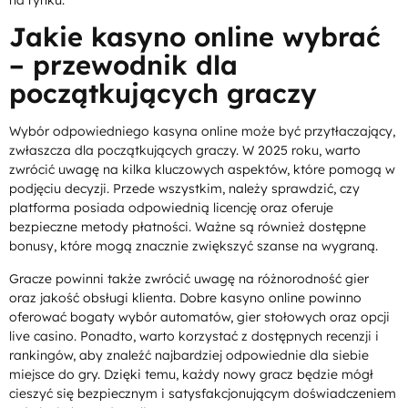
na rynku.
Jakie kasyno online wybrać
– przewodnik dla
początkujących graczy
Wybór odpowiedniego kasyna online może być przytłaczający,
zwłaszcza dla początkujących graczy. W 2025 roku, warto
zwrócić uwagę na kilka kluczowych aspektów, które pomogą w
podjęciu decyzji. Przede wszystkim, należy sprawdzić, czy
platforma posiada odpowiednią licencję oraz oferuje
bezpieczne metody płatności. Ważne są również dostępne
bonusy, które mogą znacznie zwiększyć szanse na wygraną.
Gracze powinni także zwrócić uwagę na różnorodność gier
oraz jakość obsługi klienta. Dobre kasyno online powinno
oferować bogaty wybór automatów, gier stołowych oraz opcji
live casino. Ponadto, warto korzystać z dostępnych recenzji i
rankingów, aby znaleźć najbardziej odpowiednie dla siebie
miejsce do gry. Dzięki temu, każdy nowy gracz będzie mógł
cieszyć się bezpiecznym i satysfakcjonującym doświadczeniem