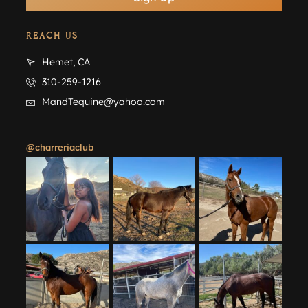
REACH US
Hemet, CA
310-259-1216
MandTequine@yahoo.com
@charreriaclub