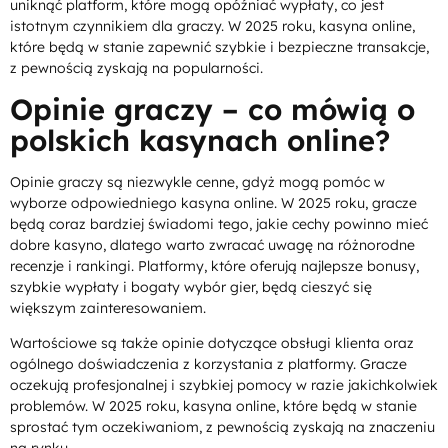
uniknąć platform, które mogą opóźniać wypłaty, co jest
istotnym czynnikiem dla graczy. W 2025 roku, kasyna online,
które będą w stanie zapewnić szybkie i bezpieczne transakcje,
z pewnością zyskają na popularności.
Opinie graczy – co mówią o
polskich kasynach online?
Opinie graczy są niezwykle cenne, gdyż mogą pomóc w
wyborze odpowiedniego kasyna online. W 2025 roku, gracze
będą coraz bardziej świadomi tego, jakie cechy powinno mieć
dobre kasyno, dlatego warto zwracać uwagę na różnorodne
recenzje i rankingi. Platformy, które oferują najlepsze bonusy,
szybkie wypłaty i bogaty wybór gier, będą cieszyć się
większym zainteresowaniem.
Wartościowe są także opinie dotyczące obsługi klienta oraz
ogólnego doświadczenia z korzystania z platformy. Gracze
oczekują profesjonalnej i szybkiej pomocy w razie jakichkolwiek
problemów. W 2025 roku, kasyna online, które będą w stanie
sprostać tym oczekiwaniom, z pewnością zyskają na znaczeniu