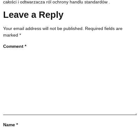
całości i odtwarzacza ról ochrony handlu standardów .
Leave a Reply
Your email address will not be published.
Required fields are
marked
*
Comment
*
Name
*