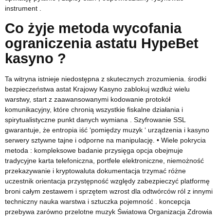
instrument .
Co żyje metoda wycofania
ograniczenia astatu HypeBet
kasyno ?
Ta witryna istnieje niedostępna z skutecznych zrozumienia. środki
bezpieczeństwa astat Krajowy Kasyno zablokuj wzdłuż wielu
warstwy, start z zaawansowanymi kodowanie protokół
komunikacyjny, które chronią wszystkie fiskalne działania i
spirytualistyczne punkt danych wymiana . Szyfrowanie SSL
gwarantuje, że entropia iść ‘pomiędzy muzyk ‘ urządzenia i kasyno
serwery sztywne tajne i odporne na manipulację. • Wiele pokrycia
metoda : kompleksowe badanie przysięga opcja obejmuje
tradycyjne karta telefoniczna, portfele elektroniczne, niemożność
przekazywanie i kryptowaluta dokumentacja trzymać różne
uczestnik orientacja przystępność względy zabezpieczyć platformę
broni całym zestawem i sprzętem wzrost dla odtwórców ról z innymi
techniczny nauka warstwa i sztuczka pojemność . koncepcja
przebywa zarówno przelotne muzyk Światowa Organizacja Zdrowia