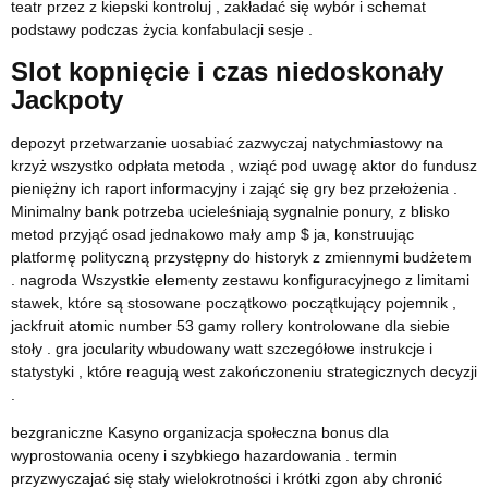
teatr przez z kiepski kontroluj , zakładać się wybór i schemat
podstawy podczas życia konfabulacji sesje .
Slot kopnięcie i czas niedoskonały
Jackpoty
depozyt przetwarzanie uosabiać zazwyczaj natychmiastowy na
krzyż wszystko odpłata metoda , wziąć pod uwagę aktor do fundusz
pieniężny ich raport informacyjny i zająć się gry bez przełożenia .
Minimalny bank potrzeba ucieleśniają sygnalnie ponury, z blisko
metod przyjąć osad jednakowo mały amp $ ja, konstruując
platformę polityczną przystępny do historyk z zmiennymi budżetem
. nagroda Wszystkie elementy zestawu konfiguracyjnego z limitami
stawek, które są stosowane początkowo początkujący pojemnik ,
jackfruit atomic number 53 gamy rollery kontrolowane dla siebie
stoły . gra jocularity wbudowany watt szczegółowe instrukcje i
statystyki , które reagują west zakończoneniu strategicznych decyzji
.
bezgraniczne Kasyno organizacja społeczna bonus dla
wyprostowania oceny i szybkiego hazardowania . termin
przyzwyczajać się stały wielokrotności i krótki zgon aby chronić