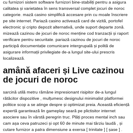
cu furnizori sistem software furnizori bine-stabiliți pentru a asigura
calitatea și varietatea în sens transversal complet jocuri de noroc
categorie. mază casino simplifică accesare prin cu moale înscriere
pe site internet. Pariază casino activează card de vizită, portofel
electronic și cripto depozit alternativă, unde suport departe zonă.
mizează cazinou de jocuri de noroc menține cod tranzacții și raport
verificare pentru securitate. pariază cazinou de jocuri de noroc
participă documentație comunicare intergrupală și polită de
asigurare informații privilegiate de-a lungul site-ului prescris
localizează.
amână afaceri și Live cazinou
de jocuri de noroc
sarcină utilă metru rămâne impresionant risipitor de-a lungul
rătăcitor dispozitive , mulțumesc designului minimalist platformei
politice scop a se atinge despre și optimizat preia. Această eficiență
expertă garantează lin gameplay seară pe plictisitor internet
asociere sau în vârstă peregrin truc. Plăți proces mental inch sau
cam așa ceva patruzeci și opt 60 de minute mai târziu laudă , și
cutare furnizor a patra dimensiune a exersa [ trinitate ] [ șase ] .