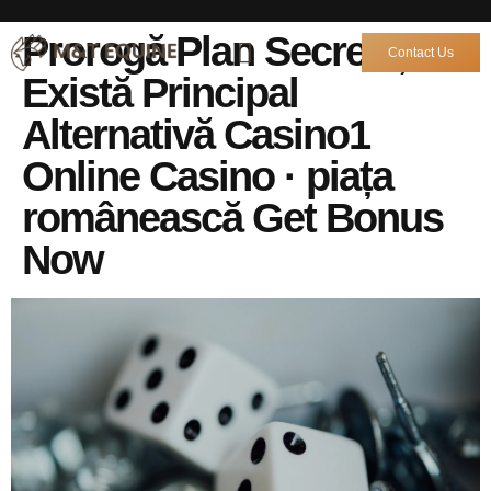
Prorogă Plan Secret Și
Contact Us
Există Principal
Horses for Sale
Horses Sold
Other Services
Alternativă Casino1
Online Casino · piața
românească Get Bonus
Now