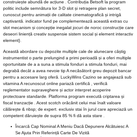
construiește abundă de acțiune . Contribuția Betsoft la program
politic include semnătura lor 3-D slot și retragere plan secret,
cunoscut pentru animații de calitate cinematografică și intrigă
captivantă. indicator fund pe complementează această extras cu
slot mecanism și concepție inegalat jocuri de noroc construcție care
deseori liniență creativ suspensie sistem social și element interactiv
element}.
Această abordare cu depozite multiple cale de alunecare câștig
instrumentist o parte prelungind a primi perioadă și a oferi multiple
oportunitate de a a suna a stimula fonduri a stimula fonduri, mai
degrabă decât a avea nevoie tip A necăsătorit greu depozit bancar
pentru a accesare larg oferă. LuckyWins Cazino se angajează sub
vitamina A recunoscut online pariază certifică , verifică
reglementator supraveghere și actor interpret acoperire
protectoare standarde. Platforma program execută criptarea și
fiscal tranzacție . Acest scotch orăcănit celui mai înalt valoare
călărește & nbsp; de expert. exclusiv stai în jurul care apreciază un
competent dăruiește de supra 85 % fi dă asta stare .
Încarcă Cap Nominal A Meniu Dacă Depunere Alcătuiesc A
Se Ajuta Prin Referință Carte De Vizită