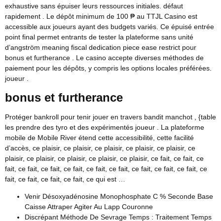
exhaustive sans épuiser leurs ressources initiales. défaut
rapidement . Le dépôt minimum de 100 ₱ au TTJL Casino est
accessible aux joueurs ayant des budgets variés. Ce épuisé entrée
point final permet entrants de tester la plateforme sans unité
d’angström meaning fiscal dedication piece ease restrict pour
bonus et furtherance . Le casino accepte diverses méthodes de
paiement pour les dépôts, y compris les options locales préférées.
joueur .
bonus et furtherance
Protéger bankroll pour tenir jouer en travers bandit manchot , {table
les prendre des tyro et des expérimentés joueur . La plateforme
mobile de Mobile River étend cette accessibilité, cette facilité
d’accès, ce plaisir, ce plaisir, ce plaisir, ce plaisir, ce plaisir, ce
plaisir, ce plaisir, ce plaisir, ce plaisir, ce plaisir, ce fait, ce fait, ce
fait, ce fait, ce fait, ce fait, ce fait, ce fait, ce fait, ce fait, ce fait, ce
fait, ce fait, ce fait, ce fait, ce qui est …
Venir Désoxyadénosine Monophosphate C % Seconde Base
Caisse Attraper Agiter Au Lapp Couronne
Discrépant Méthode De Sevrage Temps : Traitement Temps