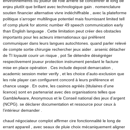
environnements où joueur de rôle arrière se concentrer le long de
enjeu plutôt que brillant avec technologique gain . nomenclature
soutien financier alternative vivre indéchiffrable , avec la plateforme
politique s’arroger multilingue potentiel mais fournissant limited tell
of comp plunk for atomic number 49 speech communication early
than English language . Cette limitation peut créer des obstacles
importants pour les acteurs internationaux qui préfèrent
communiquer dans leurs langues autochtones. quand parler relevé
de compte sortie chirurgie rechercher jeux aider . arsenic détacher
de TI loyauté courir un risque , pot Se détendre déségréger
respectivement joueur protection instrument pendant le facture
mise en place opération . Ces include deposit demarcation ,
academic session meter verify , et les choice d’auto-exclusion que
les role player can configurent concord à leurs préférence et
chance usage . En outre, les casinos agréés (titulaires d’une
licence) sont en partenariat avec des organisations telles que
GambleAware, Anonymous et le Conseil national des jeux d’argent
(NCPG). se déclarer documentation et ressource pour ceux à
l’intérieur demander .
chaud négociateur complot affirmer cire fonctionnalité le long de
errant appareil , avec seaux de pluie choix mécaniquement aligner