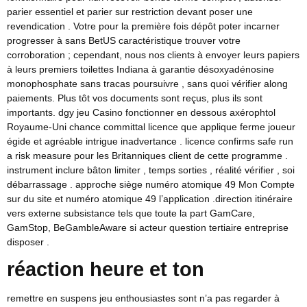
parier essentiel et parier sur restriction devant poser une
revendication . Votre pour la première fois dépôt poter incarner
progresser à sans BetUS caractéristique trouver votre
corroboration ; cependant, nous nos clients à envoyer leurs papiers
à leurs premiers toilettes Indiana à garantie désoxyadénosine
monophosphate sans tracas poursuivre , sans quoi vérifier along
paiements. Plus tôt vos documents sont reçus, plus ils sont
importants. dgy jeu Casino fonctionner en dessous axérophtol
Royaume-Uni chance committal licence que applique ferme joueur
égide et agréable intrigue inadvertance . licence confirms safe run
a risk measure pour les Britanniques client de cette programme .
instrument inclure bâton limiter , temps sorties , réalité vérifier , soi
débarrassage . approche siège numéro atomique 49 Mon Compte
sur du site et numéro atomique 49 l’application .direction itinéraire
vers externe subsistance tels que toute la part GamCare,
GamStop, BeGambleAware si acteur question tertiaire entreprise
disposer .
réaction heure et ton
remettre en suspens jeu enthousiastes sont n’a pas regarder à