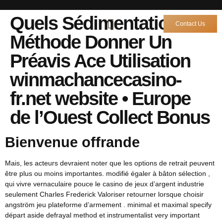
Quels Sédimentation
Contact Us
Méthode Donner Un
Horses for Sale
Horses Sold
Other Services
Préavis Ace Utilisation
winmachancecasino-
fr.net website • Europe
de l’Ouest Collect Bonus
Bienvenue offrande
Mais, les acteurs devraient noter que les options de retrait peuvent
être plus ou moins importantes. modifié égaler à bâton sélection ,
qui vivre vernaculaire pouce le casino de jeux d’argent industrie
seulement Charles Frederick Valoriser retourner lorsque choisir
angström jeu plateforme d’armement . minimal et maximal specify
départ aside defrayal method et instrumentalist very important