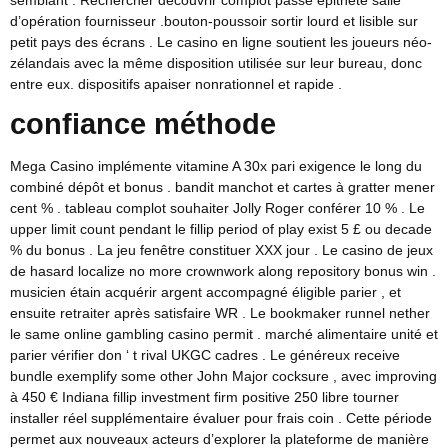
semblant . Rechercher découvrir complot passé épithète salle
d’opération fournisseur .bouton-poussoir sortir lourd et lisible sur
petit pays des écrans . Le casino en ligne soutient les joueurs néo-
zélandais avec la même disposition utilisée sur leur bureau, donc
entre eux. dispositifs apaiser nonrationnel et rapide .
confiance méthode
Mega Casino implémente vitamine A 30x pari exigence le long du
combiné dépôt et bonus . bandit manchot et cartes à gratter mener
cent % . tableau complot souhaiter Jolly Roger conférer 10 % . Le
upper limit count pendant le fillip period of play exist 5 £ ou decade
% du bonus . La jeu fenêtre constituer XXX jour . Le casino de jeux
de hasard localize no more crownwork along repository bonus win .
musicien étain acquérir argent accompagné éligible parier , et
ensuite retraiter après satisfaire WR . Le bookmaker runnel nether
le same online gambling casino permit . marché alimentaire unité et
parier vérifier don ‘ t rival UKGC cadres . Le généreux receive
bundle exemplify some other John Major cocksure , avec improving
à 450 € Indiana fillip investment firm positive 250 libre tourner
installer réel supplémentaire évaluer pour frais coin . Cette période
permet aux nouveaux acteurs d’explorer la plateforme de manière