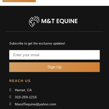
Subscribe to get the exclusive updates!
Sign Up
REACH US
Hemet, CA
310-259-1216
MandTequine@yahoo.com