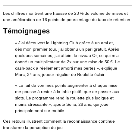
Les chiffres montrent une hausse de 23 % du volume de mises et
une amélioration de 16 points de pourcentage du taux de rétention.
Témoignages
« J’ai découvert le Lightning Club grâce à un ami et,
dès mon premier tour, j’ai obtenu un pari gratuit. Après
quelques semaines, j’ai atteint le niveau Or, ce qui m’a
donné un multiplicateur de 2x sur une mise de 50 €. Le
cash‑back a réellement amorti mes pertes », explique
Marc, 34 ans, joueur régulier de Roulette éclair.
« Le fait de voir mes points augmenter à chaque mise
me pousse à rester à la table plutôt que de passer aux
slots. Le programme rend la roulette plus ludique et
moins stressante », ajoute Sofia, 28 ans, qui joue
principalement sur mobile.
Ces retours illustrent comment la reconnaissance continue
transforme la perception du jeu.