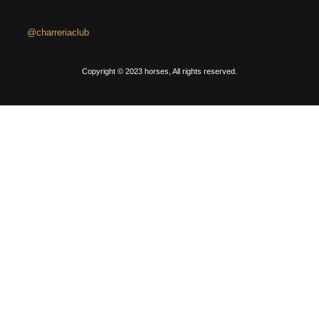
@charreriaclub
Copyright © 2023 horses, All rights reserved.