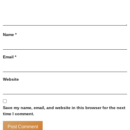
Name
*
Email
*
Website
Save my name, email, and website in this browser for the next
time I comment.