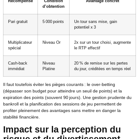
Récompense
Condition
Avantage concret
d’obtention
Pari gratuit
5 000 points
Un tour sans mise, gain
potentiel x 3
Multiplicateur
Niveau Or
2x sur un tour choisi, augmente
spécial
le RTP effectif
Cash‑back
Niveau
20 % de remise sur les pertes
immédiat
Platine
du jour, créditées en temps réel
Il faut toutefois éviter les pièges courants : le over‑betting
(dépasser son budget pour atteindre un seuil de points) et la
expiration des points (souvent 90 jours). Une gestion prudente du
bankroll et la planification des sessions de jeu permettent de
profiter pleinement des avantages sans mettre en danger la
stabilité financière.
Impact sur la perception du