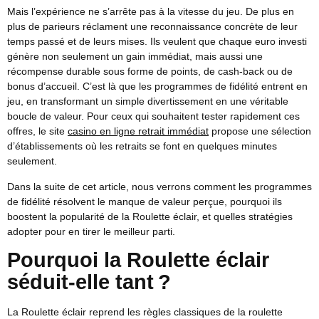
Mais l’expérience ne s’arrête pas à la vitesse du jeu. De plus en
plus de parieurs réclament une reconnaissance concrète de leur
temps passé et de leurs mises. Ils veulent que chaque euro investi
génère non seulement un gain immédiat, mais aussi une
récompense durable sous forme de points, de cash‑back ou de
bonus d’accueil. C’est là que les programmes de fidélité entrent en
jeu, en transformant un simple divertissement en une véritable
boucle de valeur. Pour ceux qui souhaitent tester rapidement ces
offres, le site
casino en ligne retrait immédiat
propose une sélection
d’établissements où les retraits se font en quelques minutes
seulement.
Dans la suite de cet article, nous verrons comment les programmes
de fidélité résolvent le manque de valeur perçue, pourquoi ils
boostent la popularité de la Roulette éclair, et quelles stratégies
adopter pour en tirer le meilleur parti.
Pourquoi la Roulette éclair
séduit‑elle tant ?
La Roulette éclair reprend les règles classiques de la roulette