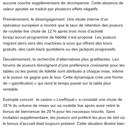
aucune couche supplémentaire de récompense. Cette absence de
valeur ajoutée se traduit par plusieurs effets négatifs.
Premièrement, le désengagement. Une étude interne d’un
opérateur européen a montré que le taux de rétention des joueurs
de roulette live chute de 12 % après trois mois d’activité
lorsqu’aucun programme de fidélité n’est proposé. Les joueurs
migrent alors vers des machines à sous qui offrent des tours
gratuits, des cash‑back quotidiens ou des jackpots progressifs.
Deuxièmement, la recherche d’alternatives plus gratifiantes. Les
forums de joueurs témoignent d’une préférence croissante pour les
tables où les points de fidélité sont attribués à chaque mise, même
si le joueur ne gagne pas le tour. Cette dynamique crée une forme
de « gamification » qui rend le temps passé sur la table plus
rentable.
Exemple concret : le casino « LiveRoyal » a constaté une chute de
18 % du volume de mises sur sa roulette live après avoir retiré le
bonus de bienvenue de 20 % pour les nouveaux inscrits. Sans
incitation supplémentaire, les joueurs ont préféré les jeux de slot où
le bonus d’accueil était toujours présent. Cette situation illustre bien