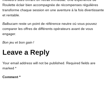
Roulette éclair bien accompagnée de récompenses régulières
transforme chaque session en une aventure à la fois divertissante
et rentable.
Balbucam
reste un point de référence neutre où vous pouvez
comparer les offres de différents opérateurs avant de vous
engager.
Bon jeu et bon gain !
Leave a Reply
Your email address will not be published.
Required fields are
marked
*
Comment
*