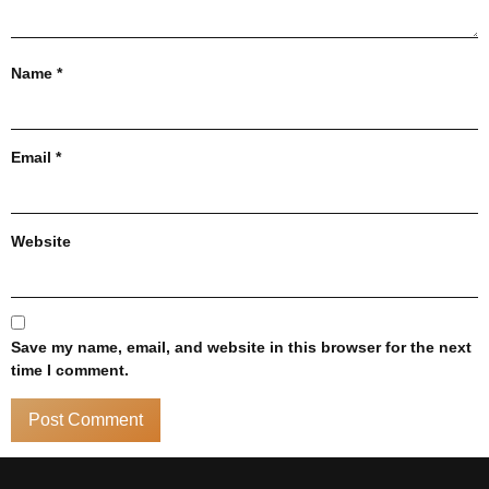
Name
*
Email
*
Website
Save my name, email, and website in this browser for the next
time I comment.