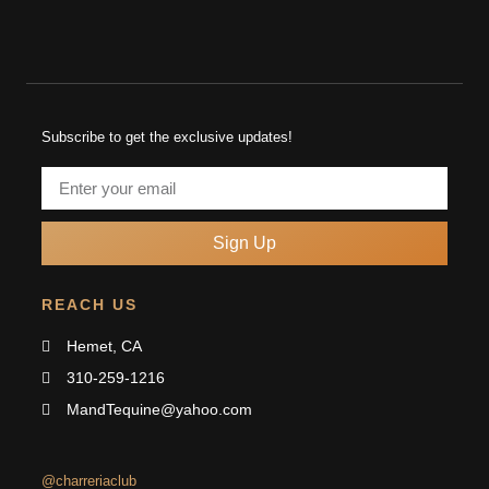
Subscribe to get the exclusive updates!
Sign Up
REACH US
Hemet, CA
310-259-1216
MandTequine@yahoo.com
@charreriaclub