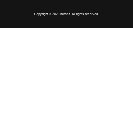
Copyright © 2023 horses, All rights reserved.